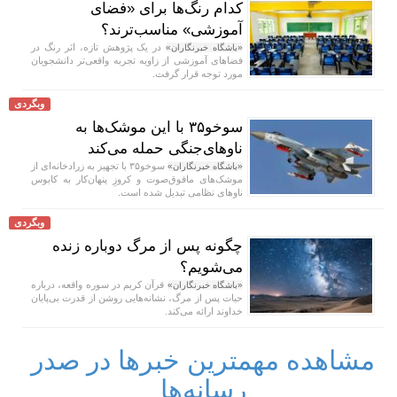
کدام رنگ‌ها برای «فضای
آموزشی» مناسب‌ترند؟
در یک پژوهش تازه، اثر رنگ در
«باشگاه خبرنگاران»
فضا‌های آموزشی از زاویه تجربه واقعی‌تر دانشجویان
مورد توجه قرار گرفت.
وبگردی
سوخو۳۵ با این موشک‌ها به
ناوهای‌جنگی حمله می‌کند
سوخو۳۵ با تجهیز به زرادخانه‌ای از
«باشگاه خبرنگاران»
موشک‌های مافوق‌صوت و کروزِ پنهان‌کار به کابوس
ناو‌های نظامی تبدیل شده است.
وبگردی
چگونه پس از مرگ دوباره زنده
می‌شویم؟
قرآن کریم در سوره واقعه، درباره
«باشگاه خبرنگاران»
حیات پس از مرگ، نشانه‌هایی روشن از قدرت بی‌پایان
خداوند ارائه می‌کند.
مشاهده مهمترین خبرها در صدر
رسانه‌ها