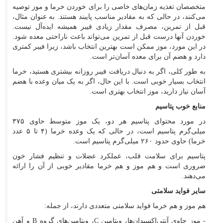
متخصصان تغذیه زمان‌های خاصی را برای خوردن خرما و موز توصیه
می‌کنند، در حالی که به مقادیر مناسب پایبند هستند. به عنوان مثال،
قبل از تمرین، مصرف مقدار زیادی فیبر همیشه ایده‌آل نیست.
خوردن آنها درست قبل از تمرین می‌تواند باعث ناراحتی معده شود.
در این مورد، موز ممکن است بهترین انتخاب باشد، زیرا فیبر کمتری
دارد و هضم آن برای معده آسان‌تر است.
به طور کلی، اگر به دنبال دریافت فیبر روزانه بیشتری هستید، خرما
انتخاب بسیار خوبی است. با این حال، اگر به یک میان وعده با هضم
آسان نیاز دارید، موز انتخاب بهتری است.
منابع خوب پتاسیم
در مورد محتوای پتاسیم هر دو، یک موز متوسط حاوی ۳۷۵
میلی‌گرم پتاسیم است، در حالی که یک وعده خرما (۴ تا ۵ عدد
خرما) حاوی حدود ۲۶۰ میلی‌گرم پتاسیم است.
پتاسیم برای سلامت قلب، عملکرد عضلات و تنظیم فشار خون
ضروری است و هم موز و هم خرما مقادیر خوبی از آن را ارائه
می‌دهند.
سایر فواید سلامتی
هم موز و هم خرما فواید سلامتی متعددی دارند، از جمله:
- موز حاوی آنتی‌اکسیدان‌ها، ویتامین C، ویتامین‌های گروه B و آهن