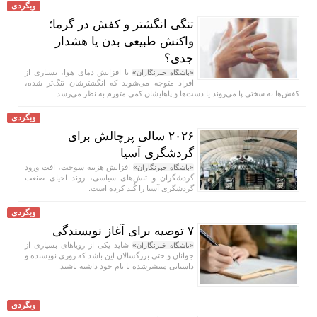
وبگردی
تنگی انگشتر و کفش در گرما؛
واکنش طبیعی بدن یا هشدار
جدی؟
با افزایش دمای هوا، بسیاری از
«باشگاه خبرنگاران»
افراد متوجه می‌شوند که انگشترشان تنگ‌تر شده،
کفش‌ها به سختی پا می‌روند یا دست‌ها و پاهایشان کمی متورم به نظر می‌رسد.
وبگردی
۲۰۲۶ سالی پرچالش برای
گردشگری آسیا
افزایش هزینه سوخت، افت ورود
«باشگاه خبرنگاران»
گردشگران و تنش‌های سیاسی، روند احیای صنعت
گردشگری آسیا را کُند کرده است.
وبگردی
۷ توصیه برای آغاز نویسندگی
شاید یکی از رویا‌های بسیاری از
«باشگاه خبرنگاران»
جوانان و حتی بزرگسالان این باشد که روزی نویسنده و
داستانی منتشرشده با نام خود داشته باشند.
وبگردی