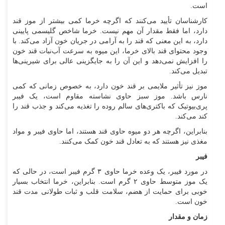
است.
کارشناسان تأیید می‌کنند که اگرچه خرما کمی بیشتر از موز قند
دارد، اما فقط مقدار آن مهم نیست. خرما شاخص گلیسمی پایینی
دارد، به این معنی که قند را به آرامی در جریان خون آزاد می‌کند. با
وجود محتوای قند بالای خرما، این میوه به سرعت آب‌نبات قند خون
را افزایش نمی‌دهد و این آن را به جایگزینی عالی برای شیرینی‌ها
تبدیل می‌کند.
موز نیز تأثیر ملایمی بر قند خون دارد، به خصوص زمانی که کمی
نارس باشد. موز سبز حاوی نشاسته مقاوم است، یک فیبر
پری‌بیوتیک که باکتری‌های سالم روده را تغذیه می‌کند و جذب قند را
کند می‌کند.
بنابراین، اگرچه هر دو میوه حاوی قند هستند، اما حاوی فیبر و مواد
مغذی نیز هستند که به تعادل قند خون کمک می‌کنند.
فیبر
در مورد فیبر، یک وعده خرما حاوی ۳ گرم فیبر است، در حالی که
یک موز متوسط حاوی ۲ گرم است. بنابراین، خرما انتخاب بسیار
خوبی برای حمایت از هضم، سلامت قلب و ثبات طولانی مدت قند
خون است.
زمان و مقدار