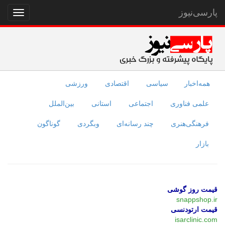
پارسی‌نیوز
نمایش
منو
همه‌اخبار
سیاسی
اقتصادی
ورزشی
علمی فناوری
اجتماعی
استانی
بین‌الملل
فرهنگی‌هنری
چند رسانه‌ای
وبگردی
گوناگون
بازار
قیمت روز گوشی
snappshop.ir
قیمت ارتودنسی
isarclinic.com