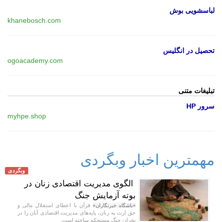
لباسشویی بوش
khanebosch.com
تحصیل در انگلیس
ogoacademy.com
تبلیغات متنی
سرور HP
myhpe.shop
مهمترین اخبار وبگردی
وبگردی
الگوی مدیریت اقتصادی زنان در
بوته آزمایش جنگ
قرآن با اعطای استقلال مالی و
«باشگاه خبرنگاران»
حق ارث به زنان، پایه‌های مدیریت اقتصادی آنان را در
بحران جنگ مستحکم ساخته است.