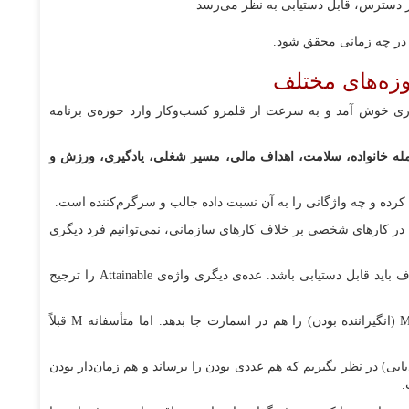
 در دسترس، قابل دستیابی به نظر می‌رسد
در چه زمانی محقق شود.
زه‌های مختلف
SMAR به مذاق افراد بسیاری خوش آمد و به سرعت از قلمرو کسب‌و‌کار وارد حوزه‌ی برنامه
له خانواده، سلامت، اهداف مالی، مسیر شغلی، یادگیری، ورزش و
Assignab مشخص می‌شد. چون در کارهای شخصی بر خلاف کارهای سازمانی، نمی‌توانیم فرد دیگری
نویسندگان به سرعت A را به Achievable تغییر دادند: هدف باید قابل دستیابی باشد. عده‌ی دیگری واژه‌ی Attainable را ترجیح
کسی مثل کن بلانچارد هم دوست داشت حتماً Motivating (انگیزاننده بودن) را هم در اسمارت جا بدهد. اما متأسفانه M قبلاً
شنهاد می‌کند T را برای Trackable (قابل ردیابی) در نظر بگیریم که هم عددی بودن را برساند و هم زمان‌دار بودن