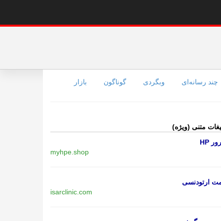
چند رسانه‌ای
وبگردی
گوناگون
بازار
یغات متنی (ویژه)
ر HP
myhpe.shop
مت ارتودنسی
isarclinic.com