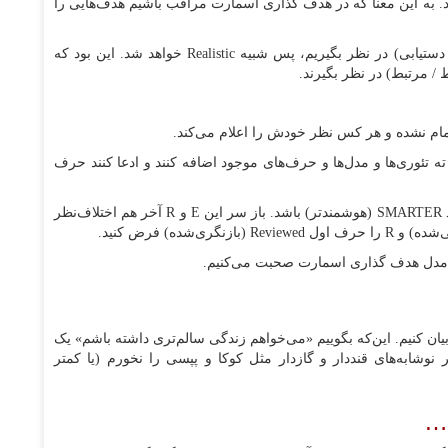
گری ترجیح دادند A به معنای Action-oriented باشد. به این معنا که در هدف گذاری اسمارت مراقب باشیم هدف‌هایی را
حالا مشکل این بود که اگر A را Achievable (هدف قابل دستیابی) در نظر بگیریم، پس شبیه Realistic خواهد شد. این بود که
 ته تئوری‌ها و مدل‌ها و حرف‌های موجود اضافه کنند و ادعا کنند حرف
در این‌جا هم عده‌ای گفته‌اند SMART کم است و هدف باید SMARTER (هوشمند‌تر) باشد. باز سر این E و R آخر هم اختلاف‌نظر
در مدل هدف گذاری اسمارت صحبت می‌کنیم.
ان کنیم. این‌که بگوییم «می‌خواهم زندگی سالم‌تری داشته باشم» یک
اهم دیگر نوشابه‌های قنددار و گازدار مثل کوکا و پپسی را نخورم (یا کمتر