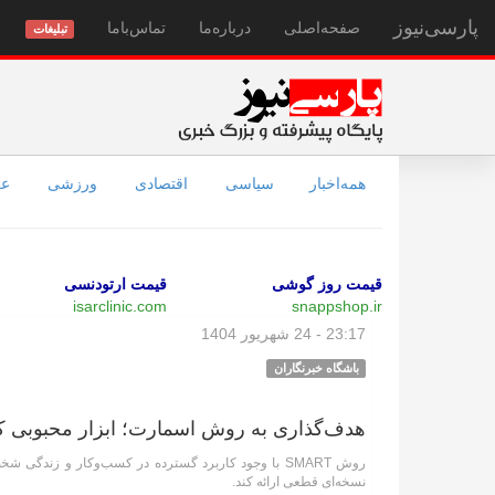
پارسی‌نیوز
صفحه‌اصلی
درباره‌ما
تماس‌با‌ما
تبلیغات
همه‌اخبار
سیاسی
اقتصادی
ورزشی
عل
قیمت روز گوشی
قیمت ارتودنسی
isarclinic.com
snappshop.ir
23:17 - 24 شهریور 1404
باشگاه خبرنگاران
هدف‌گذاری به روش اسمارت؛ ابزار محبوبی ک
روش SMART با وجود کاربرد گسترده در کسب‌وکار و زندگ
نسخه‌ای قطعی ارائه کند.