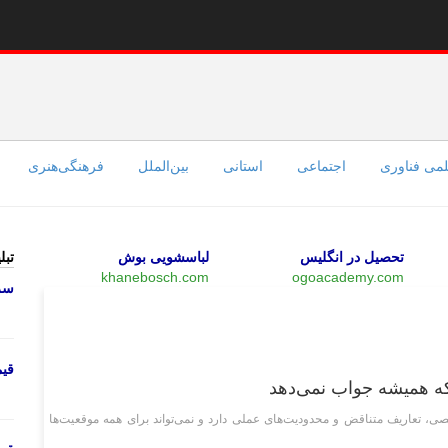
می فناوری
اجتماعی
استانی
بین‌الملل
فرهنگی‌هنری
تحصیل در انگلیس
لباسشویی بوش
تبل
khanebosch.com
ogoacademy.com
سرو
وبگردی
قی
ه همیشه جواب نمی‌دهد
ی شخصی، تعاریف متناقض و محدودیت‌های عملی دارد و نمی‌تواند برای همه موقعیت‌ها