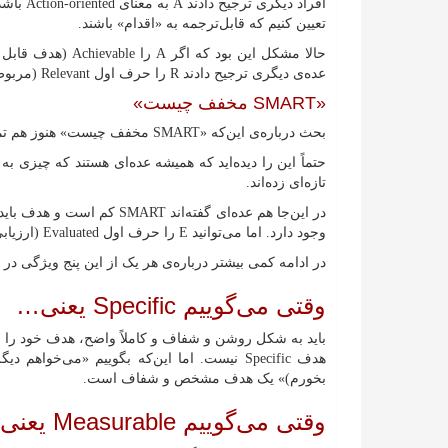
افراد دی
تعیین کنیم که قابل‌ترجمه به «اقدام» باشند.
عده‌ی دیگری ترجیح دادند R را حرف اول Relevant (مربوط / مرتبط) در نظر بگیرند.
«SMART مخفف چیست»
بحث درباره‌ی این‌که «SMART مخفف چیست» هنوز هم تمام نشده و هر کس نظر خودش را اعلام می‌کند.
حتماً این را دیده‌اید که همیشه عده‌ای هستند که چیزی به
تازه‌ای زده‌اند.
وجود دارد. اما می‌توانید E را حرف اول Evaluated (ارزیابی‌شده) و R را حرف اول Reviewed (بازنگری‌شده) فرض کنید.
در ادامه کمی بیشتر درباره‌ی هر یک از این پنج ویژگی 
وقتی می‌گوییم Specific یعنی…
باید به شکل روشن و شفاف و کاملاً واضح، هدف خود را بی
هدف Specific نیست. اما این‌که بگوییم «می‌خو
بخورم)» یک هدف مشخص و شفاف است.
وقتی می‌گوییم Measurable یعنی…