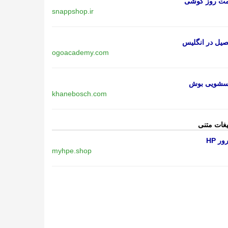
مت روز گوشی
snappshop.ir
یل در انگلیس
ogoacademy.com
اسشویی بوش
khanebosch.com
یغات متنی
ر HP
myhpe.shop