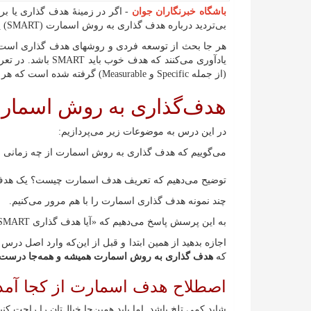
باشگاه خبرنگاران جوان
-
اگر در زمینهٔ هدف گذاری یا ب
بی‌تردید درباره هدف گذاری به روش اسمارت (SMART) یا هدف گذاری هوشمند چیزهایی شنیده‌اید.
هر جا بحث از توسعه فردی و روشهای هدف گذاری است، 
(از جمله Specific و Measurable) گرفته شده است که هر یک از‌ آن‌ها ویژگی‌های یک هدف گذاری موفق را بیان می‌کنند.
هدف‌گذاری به روش اسمار
در این درس به موضوعات زیر می‌پردازیم:
می‌گوییم که هدف گذاری به روش اسمارت از چه زمانی
توضیح می‌دهیم که تعریف هدف اسمارت چیست؟ یک هدف SMART چه ویژگی‌هایی دارد؟ (هدف SMARTER چیست
چند نمونه هدف گذاری اسمارت را با هم مرور می‌کنیم.
به این پرسش پاسخ می‌دهیم که «آیا هدف گذاری SMART همه‌جا مفید است و همیشه به‌کار می‌آید؟»
اجازه بدهید از همین ابتدا و قبل از این‌که وارد اصل درس 
که
هدف گذاری به روش اسمارت همیشه و همه‌جا درست نیس
اصطلاح هدف اسمارت از کجا آم