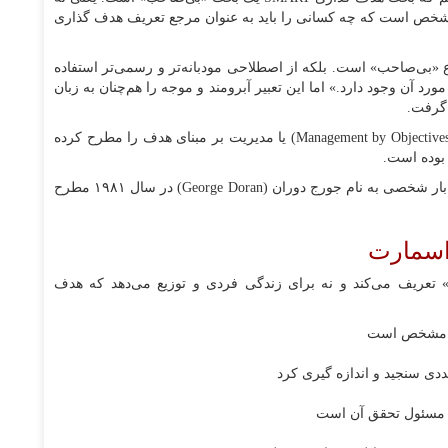
مشخص است که چه کسانی را باید به عنوان مرجع تعریف هدف گذاری
ع «بی‌صاحب» است. بلکه از اصطلاحی مودبانه‌تر و رسمی‌تر استفاده
د و می‌گویند «مشکل Lack of author ownership در مورد آن وجود دارد.» اما این تعبیر آبرومند و موجه را هم‌چنان به زبان
 گرفت.
البته این را می‌دانیم که پیتر دراکر مبحث MBO (مخفف Management by Objectives) یا مدیریت بر مبنای هدف را مطرح کرده
 بوده است.
اما به نظر می‌رسد که اصطلاح اسمارت را برای نخستین بار شخصی به نام جورج دوران (George Doran) در سال ۱۹۸۱ مطرح
اسمارت
 تعریف می‌کند و نه برای زندگی فردی و توزیع می‌دهد که هدف
 و مشخص است
دی سنجید و اندازه گیری کرد
ی مسئول تحقق آن است