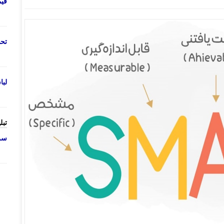
قی
تحص
لب
تبل
سرو