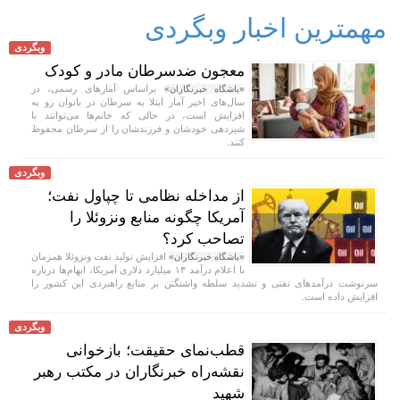
مهمترین اخبار وبگردی
وبگردی
معجون ضدسرطان مادر و کودک
براساس آمارهای رسمی، در
«باشگاه خبرنگاران»
سال‌های اخیر آمار ابتلا به سرطان‌ در بانوان رو به
افزایش است، در حالی که خانم‌ها می‌توانند با
شیردهی خودشان و فرزندشان را از سرطان محفوظ
کنند.
وبگردی
از مداخله نظامی تا چپاول نفت؛
آمریکا چگونه منابع ونزوئلا را
تصاحب کرد؟
افزایش تولید نفت ونزوئلا همزمان
«باشگاه خبرنگاران»
با اعلام درآمد ۱۳ میلیارد دلاری آمریکا، ابهام‌ها درباره
سرنوشت درآمدهای نفتی و تشدید سلطه واشنگتن بر منابع راهبردی این کشور را
افزایش داده است.
وبگردی
قطب‌نمای حقیقت؛ بازخوانی
نقشه‌راه خبرنگاران در مکتب رهبر
شهید