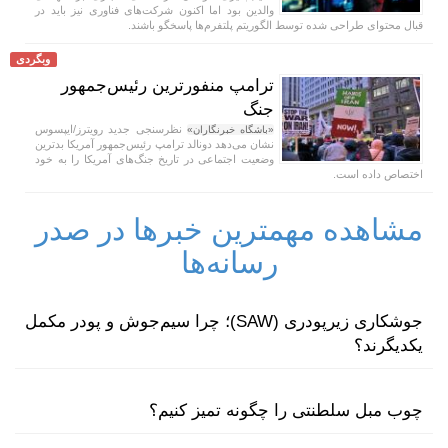
والدین بود اما اکنون شرکت‌های فناوری نیز باید در
قبال محتوای طراحی شده توسط الگوریتم‌ پلتفرم‌ها پاسخگو باشند.
وبگردی
ترامپ منفورترین رئیس‌جمهور
جنگ
نظرسنجی جدید رویترز/ایپسوس
«باشگاه خبرنگاران»
نشان می‌دهد دونالد ترامپ رئیس‌جمهور آمریکا بدترین
وضعیت اجتماعی در تاریخ جنگ‌های آمریکا را به خود
اختصاص داده است.
مشاهده مهمترین خبرها در صدر
رسانه‌ها
جوشکاری زیرپودری (SAW)؛ چرا سیم‌جوش و پودر مکمل
یکدیگرند؟
چوب مبل سلطنتی را چگونه تمیز کنیم؟