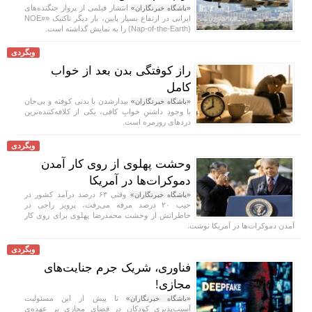
انتشار فیلمی از پرواز جنگنده‌های
«باشگاه خبرنگاران»
ایرانی در ارتفاع بسیار پایین، بار دیگر تاکتیک «NOE»
(Nap-of-the-Earth) را به نمایش گذاشته است.
وبگردی
راز کوفتگی بدن بعد از خواب
کامل
بیدارشدن با بدنی کوفته و بی‌جان
«باشگاه خبرنگاران»
با وجودِ داشتنِ خوابِ کافی، یکی از کلافه‌کننده‌ترین
دردهای روزمره است.
وبگردی
وحشت پهلوی از روی کار آمدن
دموکرات‌ها در آمریکا
وقتی ۶۳ درصد درآمد کشور در
«باشگاه خبرنگاران»
جیب ۲۰ درصد مرفه می‌رفت، پرویز راجی در
خاطراتش از وحشت محمدرضا پهلوی برای روی کار
آمدن دموکرات‌ها در آمریکا نوشت.
وبگردی
فناوری، شریک جرم جنایت‌های
مجازی!
تا پیش از این مسئولیت
«باشگاه خبرنگاران»
آسیب‌پذیری کودکان در فضای مجازی بر عهده‌ی