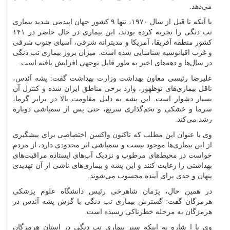
می‌دهد.
با آنکه تا قبل از سال ۱۹۷۰، تنها ۹ کشور جهان اپیدمی شدید بیماری
تب دنگی را تجربه کرده بودند، این بیماری در حال حاضر در ۱۴۱
کشور منطقه آفریقا، آمریکا و مدیترانه شرقی، آسیای جنوب شرقی
و غرب اقیانوسیه شناسایی شده است. میزان بروز بیماری تب دنگی
در سال‌ها و دهه‌های اخیر به طور قابل توجهی افزایش یافته است.
علیرضا رئیسی معاون بهداشت وزارت بهداشت گفت: پشه آئدس،
ناقل بیماری‌های نوظهور، وارد برخی مناطق ایران شده و کنترل آن
بسیار دشوار است. این پشه به دلیل مقاومت بالا در برابر گرما،
سرما و خشکی و تخم‌گذاری سریع، حتی پس از سمپاشی دوباره
رشد می‌کند.
وی با عنوان این مطلب که تاکنون واکسن اختصاصی برای پیشگیری
از این بیماری‌ها موجود نیست و سمپاشی اثر محدودی دارد، از مردم
خواست در محیط‌های مرطوب و نزدیک آب‌های ایستاده مراقبت‌های
بهداشتی را رعایت کنند و این پشه و بیماری‌های ناشی از آن تهدیدی
پنهان و جدی برای آینده محسوب می‌شوند.
در همین حال، پژمان شاهرخی رئیس دانشگاه علوم پزشکی
هرمزگان گفت: گسترش بیماری تب دنگی با گزش پشه آئدس در
هرمزگان به مرحله خطرناکی رسیده است.
وی با ا شاره به اینکه سیر بیماری تب دنگی در استان هرمزگان