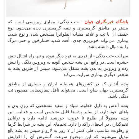
باشگاه خبرنگاران جوان
- «تب دنگی» بیماری ویروسی است که
بیشتر در مناطق گرمسیری و نیمه گرمسیری دیده می‌شود. نوع
خفیف آن با تب و علائم مشابه آنفلوانزا مشخص شده و نوع شدید
بیماری می‌تواند خونریزی جدی، اُفت شدید فشارخون و حتی مرگ
را به دنبال داشته باشد.
سرایت «تب دنگی» از فردی به فرد دیگر نبوده و تنها راه انتقال نیش
حشره است. در واقع این پشه شخص آلوده به ویروس دنگی را نیش
زده و ویروس به بدن پشه منتقل می‌شود، سپس از طریق پشه به
شخص دیگری بیماری سرایت می‌کند
پشه آئدس که در کشور‌های همسایه ایران و بسیاری از مناطق
گرمسیری جهان شایع است، می‌تواند ناقل بیماری‌هایی همچون تب
دنگی باشد.
پشه آئدس به دلیل خطوط سیاه و سفید مشخصی که روی بدن و
پا‌های خود دارد، از سایر پشه‌ها قابل تشخیص است و فعالیت این
پشه معمولاً از طلوع تا غروب خورشید ادامه دارد و توانایی
تخم‌گذاری در آب‌های راکد را دارد. تخم‌های این پشه در شرایط گرما
و رطوبت مناسب، طی کمتر از ۷ روز به لارو و سپس به پشه بالغ
تبدیل می‌شوند که این موضوع سرعت گسترش آن را افزایش