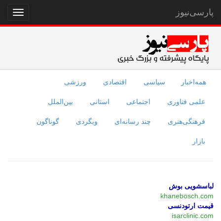
پارسی‌نیوز
نمایش
منو
همه‌اخبار
سیاسی
اقتصادی
ورزشی
علمی فناوری
اجتماعی
استانی
بین‌الملل
فرهنگی‌هنری
چند رسانه‌ای
وبگردی
گوناگون
بازار
لباسشویی بوش
khanebosch.com
قیمت ارتودنسی
isarclinic.com