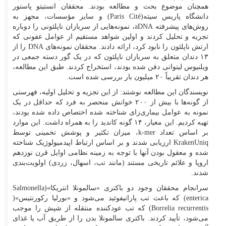
همچنان موضوع بحث و مطالعه بودند. محققان انستیتو پاستور
دانشگاه پاریس‌ سیته(Paris Cité) و سایر مؤسسات، مجهز به
روش‌های پیشرفته aDNA، نمونه‌هایی از سربازان ناپلئونی را دوباره
تجزیه و تحلیل کردند و اولین شواهد مستقیم از عوامل عفونی که
ارتش ناپلئون را نابود کرد، ارائه دادند. محققان نمونه‌های DNA را از
۱۳ دندان متعلق به سربازان ناپلئون که در یک گور دسته جمعی در
ویلنیوس لیتوانی دفن شده بودند، استخراج کردند. طبق این مطالعه،
هر دندان تقریباً ۲۰ میلیون بار بررسی شده است.
نویسندگان این مطالعه نوشتند: از این تجزیه و تحلیل اولیه، فهرستی
از گونه‌ها با بیش از ۲۰۰ خوانش منحصر به فرد که حداقل در یک
نمونه به عوامل بیماری‌زای شناخته شده اختصاص داده شده بودند،
تهیه کردیم. این معیار، ۱۴ گونه کاندید را به همراه داشت. این موارد
بر اساس تعداد k-mer، میزان تکثیر و پوشش تخمینی توسط
KrakenUniq ارزیابی شدند و بر اساس ارتباط اپیدمیولوژیک شناخته
شده و معقول بودن آنها با توجه به زمینه نظامی اوایل قرن نوزدهم
اروپا و علائم تاریخی مستند (مانند تب، اسهال، زردی) اولویت‌بندی
شدند.
سرانجام محققان وجود دو باکتری «سالمونلا انتریکا»(Salmonella
enterica) که باعث تب پاراتیفوئید می‌شود و «بورلیا رکورنتیس»(
Borrelia recurrentis) که تب عودکننده منتقله از شپش را موجب
می‌شود، تأیید کردند. باکتری سالمونلا بدن را از طریق آب یا غذای