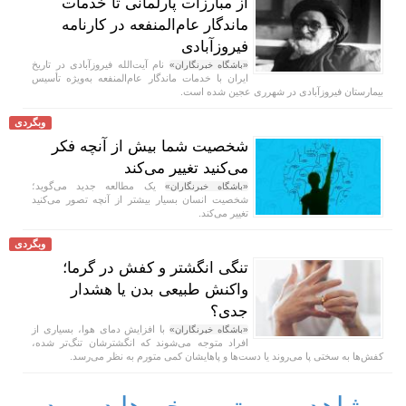
از مبارزات پارلمانی تا خدمات
ماندگار عام‌المنفعه در کارنامه
فیروزآبادی
نام آیت‌الله فیروزآبادی در تاریخ
«باشگاه خبرنگاران»
ایران با خدمات ماندگار عام‌المنفعه به‌ویژه تأسیس
بیمارستان فیروزآبادی در شهرری عجین شده است.
وبگردی
شخصیت شما بیش از آنچه فکر
می‌کنید تغییر می‌کند
یک مطالعه جدید می‌گوید؛
«باشگاه خبرنگاران»
شخصیت انسان بسیار بیشتر از آنچه تصور می‌کنید
تغییر می‌کند.
وبگردی
تنگی انگشتر و کفش در گرما؛
واکنش طبیعی بدن یا هشدار
جدی؟
با افزایش دمای هوا، بسیاری از
«باشگاه خبرنگاران»
افراد متوجه می‌شوند که انگشترشان تنگ‌تر شده،
کفش‌ها به سختی پا می‌روند یا دست‌ها و پاهایشان کمی متورم به نظر می‌رسد.