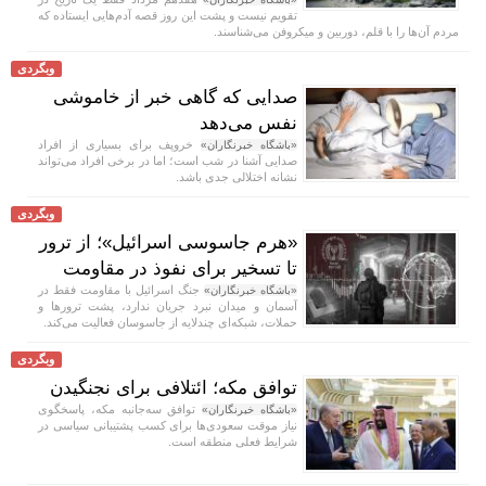
تقویم نیست و پشت این روز قصه آدم‌هایی ایستاده که
مردم آن‌ها را با قلم، دوربین و میکروفن می‌شناسند.
وبگردی
صدایی که گاهی خبر از خاموشی
نفس می‌دهد
خروپف برای بسیاری از افراد
«باشگاه خبرنگاران»
صدایی آشنا در شب است؛ اما در برخی افراد می‌تواند
نشانه اختلالی جدی باشد.
وبگردی
«هرم جاسوسی اسرائیل»؛ از ترور
تا تسخیر برای نفوذ در مقاومت
جنگ اسرائیل با مقاومت فقط در
«باشگاه خبرنگاران»
آسمان و میدان نبرد جریان ندارد، پشت ترورها و
حملات، شبکه‌ای چندلایه از جاسوسان فعالیت می‌کند.
وبگردی
توافق مکه؛ ائتلافی برای نجنگیدن
توافق سه‌جانبه مکه، پاسخگوی
«باشگاه خبرنگاران»
نیاز موقت سعودی‌ها برای کسب پشتیبانی سیاسی در
شرایط فعلی منطقه است.