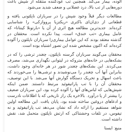
آلوده، بیمار می‌کند. همچنین تب عودکننده منتقله از شپش باعث
دوره‌هایی از تب بالا، درد عضلانی و ضعف شدید می‌شود.
مطالعات دیگر قبلاً وجود شپش را در سربازان ناپلئونی یافته و
قطعاتی از دی‌ان‌ای باکتری «ریکتزیا پرووازکی» را شناسایی
کرده‌اند. جدیدترین مطالعه هیچ اثری از آن یا «بارتونلا کینتانا» که
عامل بیماری «تب خندق» است، پیدا نکرده است. محققان در
گذشته معتقد بودند که این عوامل بیماری‌زا سربازان ناپلئون را آلوده
کرده‌اند که اکنون مشخص شده این تصور اشتباه بوده است.
محققان می‌گویند سربازان گرسنه ناپلئون، چغندر ترشی را که در
بشکه‌هایی در خانه‌های متروکه در لیتوانی نگهداری می‌شد، مصرف
می‌کردند. این بشکه‌های چغندر شور در هر خانه‌ای وجود داشت،
بنابراین آنها آب چغندر را می‌نوشیدند و ترشی‌ها را می‌خوردند که
باعث اسهال و تحریک دستگاه گوارش آنها می‌شد. با این توصیف،
محققان آن را با تب پاراتیفوئید مرتبط دانستند. ضمن اینکه
شپش‌هایی که لباس‌های آنها را آلوده کرده بود، این سربازان ضعیف
را بیشتر از پا درآورد. بالاخره یک راز تاریخی که با اطلاعات نادرست
و ادعاهای دروغین ساخته شده بود، پایان یافت. این مطالعه اولین
شواهد مستقیم را ارائه داد که نشان می‌دهد تب پاراتیفوئید و نه
تیفوس، در تلفات وحشتناکی که ارتش ناپلئون متحمل شد، نقش
داشته است.
منبع: ایسنا