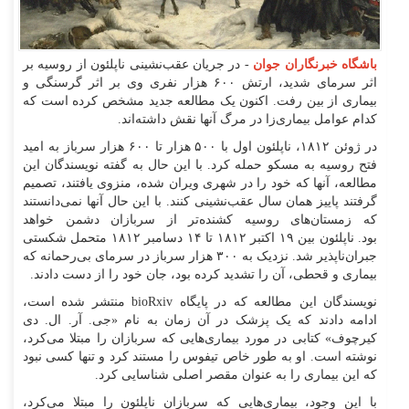
باشگاه خبرنگاران جوان
- در جریان عقب‌نشینی ناپلئون از روسیه بر
اثر سرمای شدید، ارتش ۶۰۰ هزار نفری وی بر اثر گرسنگی و
بیماری از بین رفت. اکنون یک مطالعه جدید مشخص کرده است که
کدام عوامل بیماری‌زا در مرگ آنها نقش داشته‌اند.
در ژوئن ۱۸۱۲، ناپلئون اول با ۵۰۰ هزار تا ۶۰۰ هزار سرباز به امید
فتح روسیه به مسکو حمله کرد. با این حال به گفته نویسندگان این
مطالعه، آنها که خود را در شهری ویران شده، منزوی یافتند، تصمیم
گرفتند پاییز همان سال عقب‌نشینی کنند. با این حال آنها نمی‌دانستند
که زمستان‌های روسیه کشنده‌تر از سربازان دشمن خواهد
بود. ناپلئون بین ۱۹ اکتبر ۱۸۱۲ تا ۱۴ دسامبر ۱۸۱۲ متحمل شکستی
جبران‌ناپذیر شد. نزدیک به ۳۰۰ هزار سرباز در سرمای بی‌رحمانه که
بیماری و قحطی، آن را تشدید کرده بود، جان خود را از دست دادند.
نویسندگان این مطالعه که در پایگاه bioRxiv منتشر شده است،
ادامه دادند که یک پزشک در آن زمان به نام «جی. آر. ال. دی
کیرچوف» کتابی در مورد بیماری‌هایی که سربازان را مبتلا می‌کرد،
نوشته است. او به طور خاص تیفوس را مستند کرد و تنها کسی نبود
که این بیماری را به عنوان مقصر اصلی شناسایی کرد.
با این وجود، بیماری‌هایی که سربازان ناپلئون را مبتلا می‌کرد،