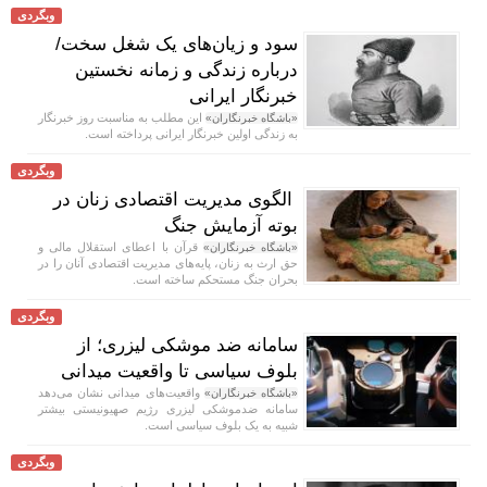
وبگردی
سود و زیان‌های یک شغل سخت/
درباره زندگی و زمانه نخستین
خبرنگار ایرانی
این مطلب به مناسبت روز خبرنگار
«باشگاه خبرنگاران»
به زندگی اولین خبرنگار ایرانی پرداخته است.
وبگردی
الگوی مدیریت اقتصادی زنان در
بوته آزمایش جنگ
قرآن با اعطای استقلال مالی و
«باشگاه خبرنگاران»
حق ارث به زنان، پایه‌های مدیریت اقتصادی آنان را در
بحران جنگ مستحکم ساخته است.
وبگردی
سامانه ضد موشکی لیزری؛ از
بلوف سیاسی تا واقعیت میدانی
واقعیت‌های میدانی نشان می‌دهد
«باشگاه خبرنگاران»
سامانه ضدموشکی لیزری رژیم صهیونیستی بیشتر
شبیه به یک بلوف سیاسی است.
وبگردی