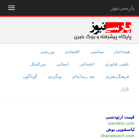
پارسی‌نیوز
نمایش
منو
همه‌اخبار
سیاسی
اقتصادی
ورزشی
علمی فناوری
اجتماعی
استانی
بین‌الملل
فرهنگی‌هنری
چند رسانه‌ای
وبگردی
گوناگون
بازار
قیمت ارتودنسی
isarclinic.com
لباسشویی بوش
khanebosch.com