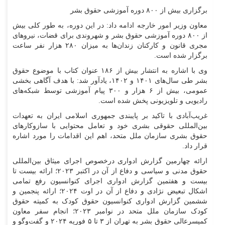
برگزاری بیش از ۸۰۰ دوره آموزشی حقوق بشر
معاون وزیر امور خارجه ادامه داد: در این دوره، به طور کلی بیش
از ۸۰۰ دوره آموزشی حقوق بشر و شهروندی برای قضات، نیرو‌های
مجری قانون و کارکنان زندان‌ها به میزان ۲۸۰ هزار نفر ساعت
برگزار شده است.
وی با اشاره به انتشار بیش از ۱۸۶ عنوان کتاب با موضوع حقوق
بشر طی سال‌های ۱۴۰۱ و ۱۴۰۲، یادآور شد: با هدف آگاهی بخشی
عمومی، بیش از ۶ هزار و ۳۰۰ پیام آموزشی توسط شبکه‌های
رادیویی و تلویزیونی پخش شده است.
غریب‌آبادی با تاکید بر پایبندی جمهوری اسلامی ایران به تعهدات
بین‌المللی حقوقی بشری خود و تعامل محتوایی با سازوکار‌های
حقوق بشری سازمان ملل متحد، اهم این اقدامات را مورد اشاره
قرار داد.
ارائه چهارمین گزارش ادواری درخصوص اجرای میثاق بین‌المللی
حقوق مدنی و سیاسی و دفاع از آن در اکتبر ۲۰۲۳؛ ارائه بیست تا
بیست و هفتمین گزارش ادواری اجرای کنوانسیون رفع تمامی
اشکال تبعیض نژادی و دفاع از آن در اوت ۲۰۲۴؛ ارائه پنجمین و
ششمین گزارش ادواری کنوانسیون حقوق کودک به کمیته حقوق
کودک سازمان ملل متحد در نوامبر ۲۰۲۳؛ انجام سفر معاون
کمیسرعالی حقوق بشر به تهران از ۳ تا ۵ فوریه ۲۰۲۴ و گفت‌و‌گو و