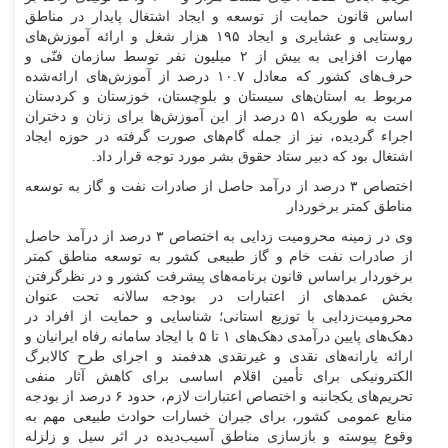
اساس قانون حمایت از توسعه و ایجاد اشتغال پایدار در مناطق
روستایی و عشایری و ایجاد ۱۹۵ هزار شغل و ارائه آموزش‌های
مهارت افزایی به بیش از ۲ میلیون نفر توسط سازمان فنّی و
حرف‌های کشور که معادل ۱۰.۷ درصد از آموزش‌های ارائه‌شده
مربوط به استان‌های سیستان و بلوچستان، خوزستان و کردستان
است به طوریکه ۵۱ درصد از این آموزش‌ها برای زنان و دختران
اجراء گردیده، نیز از جمله گام‌های صورت گرفته در حوزه ایجاد
اشتغال بود که دبیر ستاد حقوق بشر مورد توجه قرار داد.
اختصاص ۳ درصد از درآمد حاصل از صادرات نفت و گاز به توسعه
مناطق کمتر برخوردار
وی در زمینه محرومیت زدایی به اختصاص ۳ درصد از درآمد حاصل
از صادرات نفت خام و گاز طبیعی کشور به توسعه مناطق کمتر
برخوردار براساس قانون برنامه‌های پیشرفت کشور و در نظرگرفتن
بخش عمد‌های از اعتبارات در بودجه سالانه تحت عنوان
محرومیت‌زدایی با توزیع استانی؛ شناسایی و حمایت از افراد در
دهک‌های پایین درآمدی دهک‌های ۱ تا ۵ با ایجاد سامانه رفاه ایرانیان و
ارائه یارانه‌های نقدی و غیرنقدی هدفمند و اجرای طرح کالابرگ
الکترونیکی برای تأمین اقلام اساسی برای کاهش آثار منفی
تحریم‌های یکجانبه و اختصاص اعتبارات لازم، حدود ۶ درصد از بودجه
منابع عمومی کشور، برای جبران خسارات حوادث طبیعی مهم به
وقوع پیوسته و بازسازی مناطق آسیب‌دیده در اثر سیل و زلزله