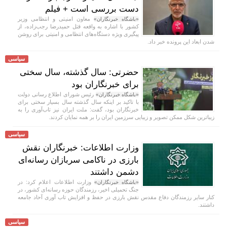
دست بررسی است + فیلم
معاون امنیتی و انتظامی وزیر
«باشگاه خبرنگاران»
کشور با اشاره به واقعه قتل حمیدرضا رجب‌زاده، از
پیگیری ویژه دستگاه‌های انتظامی و امنیتی برای روشن
شدن ابعاد این پرونده خبر داد.
سیاسی
حضرتی: سال گذشته، سال سختی
برای خبرنگاران بود
رئیس شورای اطلاع رسانی دولت
«باشگاه خبرنگاران»
با تاکید بر اینکه سال گذشته سال بسیار سختی برای
خبرنگاران بود، گفت: ملت ایران نیز تاب‌آوری را به
زیباترین شکل ممکن تصویر و زیبایی سرزمین ایران را بر همه نمایان کردند.
سیاسی
وزارت اطلاعات: خبرنگاران نقش
بارزی در ناکامی سربازان رسانه‌ای
دشمن داشتند
وزارت اطلاعات اعلام کرد: در
«باشگاه خبرنگاران»
جنگ تحمیلی اخیر، رزمندگان حوزه رسانه‌ای کشور، در
کنار سایر رزمندگان دفاع مقدس نقش بارزی در حفظ و افزایش تاب آوری آحاد جامعه
داشتند.
سیاسی