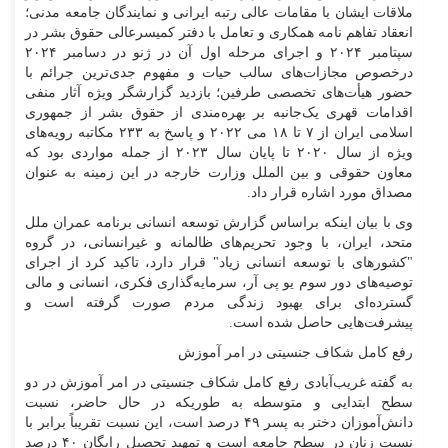
ملاقات ایشان با مقامات عالی رتبه ایرانی و نمایندگان جامعه مدنی؛
انعقاد تفاهم نامه همکاری و تعامل با دفتر کمیسرعالی حقوق بشر در
سپتامبر ۲۰۲۴ و اجرای مرحله اول آن در ژنو در دسامبر ۲۰۲۴
درخصوص مجازات‌های سالب حیات و مفهوم جدی‌ترین جرائم با
حضور هیأت‌های تخصصی طرفین؛ بازدید گزارشگر ویژه آثار منفی
اقدامات قهری یک‌جانبه بر بهره‌مندی از حقوق بشر از جمهوری
اسلامی ایران از ۷ تا ۱۸ می ۲۰۲۲ و پاسخ به ۲۳۳ مکاتبه رویه‌های
ویژه از سال ۲۰۲۰ تا پایان سال ۲۰۲۳ از جمله مواردی بود که
معاون حقوقی و بین الملل وزارت خارجه در این زمینه به عنوان
مصداق مورد اشاره قرار داد.
وی با بیان اینکه براساس گزارش توسعه انسانی برنامه عمران ملل
متحد، ایران، با وجود تحریم‌های ظالمانه و غیرانسانی، در گروه
"کشور‌های با توسعه انسانی زیاد" قرار دارد، تاکید کرد از اجرای
توصیه‌های دور سوم یو پی آر، سرمایه‌گذاری فکری، انسانی و مالی
گسترده‌ای برای بهبود زندگی مردم صورت گرفته است و
پیشرفت‌هایی حاصل شده است.
رفع کامل شکاف جنسیتی در امر آموزش
به گفته غریب‌آبادی رفع کامل شکاف جنسیتی در امر آموزش در دو
سطح ابتدایی و متوسطه به طوریکه در حال حاضر، نسبت
دانش‌آموزان دختر به پسر ۴۹ درصد است، این نسبت تقریباً برابر با
نسبت زنان در سطح جامعه است و تمهید تحصیل رایگان ۴۰ درصد