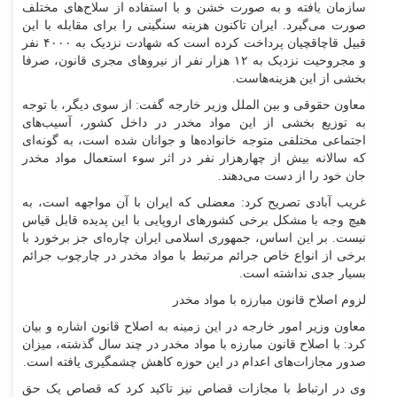
سازمان یافته و به صورت خشن و با استفاده از سلاح‌های مختلف
صورت می‌گیرد. ایران تاکنون هزینه سنگینی را برای مقابله با این
قبیل قاچاقچیان پرداخت کرده است که شهادت نزدیک به ۴۰۰۰ نفر
و مجروحیت نزدیک به ۱۲ هزار نفر از نیرو‌های مجری قانون، صرفا
بخشی از این هزینه‌هاست.
معاون حقوقی و بین الملل وزیر خارجه گفت: از سوی دیگر، با توجه
به توزیع بخشی از این مواد مخدر در داخل کشور، آسیب‌های
اجتماعی مختلفی متوجه خانواده‌ها و جوانان شده است، به گونه‌ای
که سالانه بیش از چهارهزار نفر در اثر سوء استعمال مواد مخدر
جان خود را از دست می‌دهند.
غریب آبادی تصریح کرد: معضلی که ایران با آن مواجهه است، به
هیچ وجه با مشکل برخی کشور‌های اروپایی با این پدیده قابل قیاس
نیست. بر این اساس، جمهوری اسلامی ایران چاره‌ای جز برخورد با
برخی از انواع خاص جرائم مرتبط با مواد مخدر در چارچوب جرائم
بسیار جدی نداشته است.
لزوم اصلاح قانون مبارزه با مواد مخدر
معاون وزیر امور خارجه در این زمینه به اصلاح قانون اشاره و بیان
کرد: با اصلاح قانون مبارزه با مواد مخدر در چند سال گذشته، میزان
صدور مجازات‌های اعدام در این حوزه کاهش چشمگیری یافته است.
وی در ارتباط با مجازات قصاص نیز تاکید کرد که قصاص یک حق