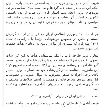
غریب آبادی همچنین در مورد هیأت به اصطلاح حقیقت یاب، با بیان
اینکه این هیأت در نتیجه لابی‌گری‌ها و بده بستان‌های سیاسی برخی
دولت‌های غربی ایجاد شد، اظهار کرد: این هیات از بدو تاسیس
تاکنون به انتشار گزارشات و مواضع متعدد غیرمستند، جانبدارانه،
سیاسی و فاقد مبنای موجه حقوقی علیه ایران مبادرت ورزیده
است.
وی ادامه داد: جمهوری اسلامی ایران حداقل بیش از ۵۰ گزارش
مستند و متقن در خصوص موضوعات مرتبط با ناآرامی‌های سال
۱۴۰۱ تهیه کرد که بسیاری از آنها در پاسخ به ادعا‌های هیأت حقیقت
یاب تدوین شده‌اند.
معاون وزیر خارجه با بیان اینکه متاسفانه، هیأت به این گزارشات
توجهی نکرده و صرفا به منابع و داده‌ها و گزارشات ارائه شده توسط
گروه‌ها، افراد و رسانه‌های ضد ایرانی اکتفا نموده است، تصریح کرد:
این ماموریت، متاسفانه در گزارشات خود به خسارات وارده بسیار
بالای برخی افراد به ظاهر معترض، به اموال عمومی و خصوصی،
قتل ده‌ها نیروی مجری قانون و همچنین، کشف سلاح‌های مختلف و
دستگیری تعدادی تروریست در جریان ناآرامی‌ها هیچ اشاره‌ای نکرده
است.
اقدامات صیانتی ایران در جریان ناآرامی‌های ۱۴۰۱
غریب آبادی خاطرنشان کرد: تاسیس و تمدید ماموریت هیأت حقیقت