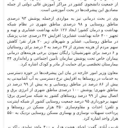
از جمعیت دانشجوی کشور در مراکز آموزش عالی دولتی از جمله
مصادیق این پیشرفت‌ها در بحث آموزشی است.
وی در بحث درمانی نیز به مواردی ازجمله پوشش ۹۳ درصدی
مناطق روستایی و ۹۸ درصدی مناطق شهری در نظام شبکه
بهداشت و درمان کشور؛ ایجاد ۱۲۶ خانه بهداشت عشایری و تهیه و
تجهیز ۴۰۰ خانه بهداشت عشایری؛ افزایش ۴۷ درصدی جذب پزشک
در مناطق روستایی، عشایر و شهر‌های زیر ۲۰ هزار نفر؛ کاهش
سهم مردم از هزینه بستری از ۳۷ درصد به ۳ درصد برای روستائیان
و ۶ درصد برای شهرنشینان؛ رایگان نمودن برخی هزینه‌های درمانی
بیماران خاص تحت پوشش سازمان تأمین اجتماعی و راه‌اندازی ۳۴
بیمارستان تخصّصی برای حمایت از مادر و کودک اشاره کرد.
معاون وزیر امور خارجه در بیان این پیشرفت‌ها در حوزه دسترسی
به خدمات در روستا‌ها به افزایش نرخ دسترسی به آب آشامیدنی به
بیش از ۸۶ درصد در مناطق روستایی و به بیش از ۹۹ درصد در
مناطق شهری؛ پوشش ۱۰۰ درصدی مناطق شهری از انرژی برق و
اتصال بیش از ۹۹ درصد روستا‌های کشور به شبکه سراسری برق؛
تمهید برخورداری ۹۵ درصد جمعیت روستایی کشور از شبکه اینترنت
و تلفن؛ احداث و مقاوم‌سازی ۳۵۰ هزار مسکن در روستا‌ها و
پرداخت تسهیلات نوسازی و بهسازی مسکن روستایی نزدیک به ۵۵۰
هزار واحد اشاره کرد.
غریب آبادی گفت: احیای هشت هزار و ۴۰۰ واحد تولیدی راکد بر