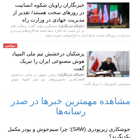
خبرنگاران راویان شکوه انسانیت
در روز‌های سخت هستند/ تقدیر از
مدیریت جهادی در وزارت راه
سخنگوی دولت گفت: رسالت قلم
«باشگاه خبرنگاران»
در این است که اجازه ندهد قصه‌ فداکاری‌های مردم و
مدیران در روزهای سخت تاریخ ایران به فراموشی سپرده شود.
سیاسی
پزشکیان درخشش تیم ملی المپیاد
هوش مصنوعی ایران را تبریک
گفت
رئیس جمهور در پیامی درخشش
«باشگاه خبرنگاران»
افتخارآفرین دانش‌پژوهان تیم ملی المپیاد هوش
مصنوعی کشورمان را تبریک گفت.
مشاهده مهمترین خبرها در صدر
رسانه‌ها
جوشکاری زیرپودری (SAW)؛ چرا سیم‌جوش و پودر مکمل
یکدیگرند؟