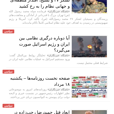
لشکر ۲۷ و بسیج، اقتدار منطقه‌ای
و جهانی نظام را به رخ کشید
فرمانده سپاه محمد رسول الله
«باشگاه خبرنگاران»
(ص) تهران بزرگ با قدردانی از آمادگی و مجاهدت‌های
رزمندگان و بسیجیان لشکر ۲۷ محمد رسول‌الله (ص)، تأکید کرد: آمریکا و رژیم
صهیونیستی در رسیدن به اهداف خود علیه نظام اسلامی کاملاً ناکام مانده‌اند.
سیاسی
آیا دوباره درگیری نظامی بین
ایران و رژیم اسرائیل صورت
می‌گیرد؟
تحلیلگر روابط بین‌الملل گفت:
«باشگاه خبرنگاران»
ورود مستقیم اسرائیل به عملیات نظامی علیه ایران در
شرایط فعلی محتمل نیست.
سیاسی
صفحه نخست روزنامه‌ها – یکشنبه
۱۸ مرداد
روزنامه‌های امروز به موضوعاتی
«باشگاه خبرنگاران»
نظیر اظهارات رئیس‌جمهور در نشست خبری و لایحه
دولت برای پیوستن به کنوانسیون دریای خزر پرداختند.
سیاسی
ابعاد قتل حمیدرضا رجب‌زاده در