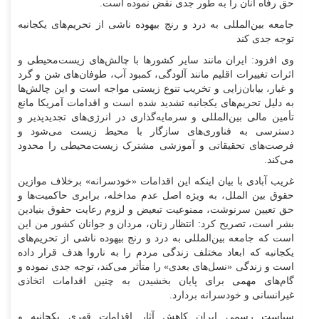
حق رفاه آنان را به طور جدی نقض نموده است.
جامعه بین‌المللی به درد و رنج بیهوده ناشی از تحریم‌های یکجانبه
توجه جدی کند
وی افزود: ایران مانند سایر کشور‌ها با چالش‌های زیست‌محیطی و
اثرات تغییرات اقلیم مانند آلودگی، کمبود آب، طوفان‌های شن و گرد
و غبار، بیابان‌زایی و تخریب تنوع زیستی مواجه است و این چالش‌ها
به دلیل تحریم‌های یکجانبه تشدید شده است و اقدامات آمریکا مانع
تأمین مالی بین‌المللی و سرمایه‌گذاری در انرژی‌های تجدیدپذیر و
دسترسی به فناوری‌های سازگار با محیط زیست می‌شود و
فرصت‌های تحقیقاتی و آموزشی مشترک زیست‌محیطی را محدود
می‌کند.
غریب آبادی با بیان اینکه این اقدامات «خودسرانه» برخلاف موازین
حقوق بین الملل، به ویژه اصل عدم مداخله، برابری حاکمیت‌ها و
حق تعیین سرنوشت، ممنوعیت تبعیض و لزوم رعایت حقوق بنیادین
بشر است، تصریح کرد: انتظار زنان، مردان و جوانان کشور من این
است که جامعه بین‌المللی به درد و رنج بیهوده ناشی از تحریم‌های
یکجانبه که ابعاد مختلف زندگی مردم را به ناروا هدف قرار داده
است و زندگی «نسل‌های بعدی» را متأثر می‌کند، توجه جدی نموده و
گام‌های مهمی برای پایان بخشیدن به چنین اقدامات اتخاذی
غیرانسانی و خودسرانه بردارد.
سیاست رسمی ایران کاهش آثار اقدامات قهری یکجانبه و