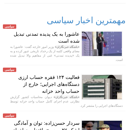
مهمترین اخبار سیاسی
سیاسی
عاشورا به یک پدیده تمدنی تبدیل
شده است
وزیر امور خارجه گفت: عاشورا به
«باشگاه خبرنگاران»
معنای واقعی کلمه از یک رخداد تاریخی عبور کرده و به
یک «پدیده تمدنی» غنی از مفاهیم والا تبدیل شده
است.
سیاسی
فعالیت ۱۲۴ فقره حساب ارزی
دستگاه‌های اجرایی؛ خارج از
حساب واحد خزانه
دیوان محاسبات کشور گزارش
«باشگاه خبرنگاران»
نظارتی عدم اجرای کامل حساب واحد خزانه توسط
دستگاه‌های اجرایی را منتشر کرد.
سیاسی
سردار حسن‌زاده: توان و آمادگی