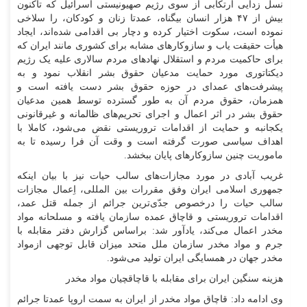
نسل زدایی ارتکابی از سوی رژیم صهیونیستی اسرائیل که تاکنون
بیش از ۴۷ هزار انسان بیگناه، عمدتا زنان و کودکان، را سلاخی
نموده است، سکوت اختیار کرده و دچار بی اقدامی شده‌اند، ایجاد
هیأت حقیقت یاب و سازوکار‌های مشابه برای کشوری مانند ایران که
برای حاکمیت مردم و استقلال نهاد‌های مردم سالاری علیه یک رژیم
دیکتاتوری مورد حمایت مدعیان حقوق بشر انقلاب نمود و به
پیشرفت‌های عمدای در حوزه حقوق بشر دست یافته است و
همزمان، حقوق مردم آن به طور گسترده توسط همین مدعیان
حقوق بشر در اثر اعمال و اجرای تحریم‌های ظالمانه و غیرقانونی
یکجانبه و حمایت از اقدامات تروریستی نقض می‌شود، کاملا با
اهداف سیاسی صورت گرفته است و وقت آن فرا رسیده تا به
ماموریت چنین سازوکار‌های پایان ببخشد.
غریب آبادی در مورد مجازات‌های سالب حیات نیز با بیان اینکه
جمهوری اسلامی ایران وفق مقررات بین المللی، اِعمال مجازات
سالب حیات را درخصوص جدّی‌ترین جرائم از جمله قتل عمد،
اقدامات تروریستی و قاچاق عمده سازمان یافته و مسلحانه مواد
مخدر اعمال می‌کند، یادآور شد: براساس گزارش دفتر مقابله با
جرم و مواد مخدر سازمان ملل متحد میزان قابل توجهی ازمواد
مخدر جهان در همسایگی ایران تولید می‌شود.
هزینه سنگین ایران برای مقابله با قاچاقچیان مواد مخدر
وی ادامه داد: قاچاق مواد مخدر از ایران به سمت اروپا عمدتا جرائم