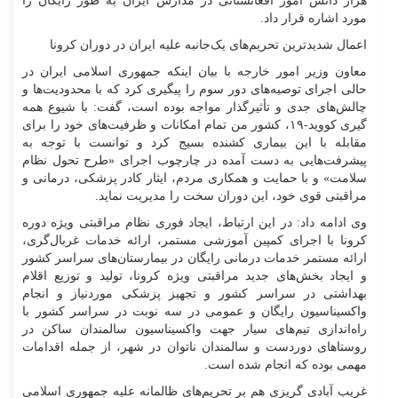
هزار دانش آموز افغانستانی در مدارس ایران به طور رایگان را
مورد اشاره قرار داد.
اعمال شدیدترین تحریم‌های یک‌جانبه علیه ایران در دوران کرونا
معاون وزیر امور خارجه با بیان اینکه جمهوری اسلامی ایران در
حالی اجرای توصیه‌های دور سوم را پیگیری کرد که با محدودیت‌ها و
چالش‌های جدی و تأثیرگذار مواجه بوده است، گفت: با شیوع همه
گیری کووید-۱۹، کشور من تمام امکانات و ظرفیت‌های خود را برای
مقابله با این بیماری کشنده بسیج کرد و توانست با توجه به
پیشرفت‌هایی به دست آمده در چارچوب اجرای «طرح تحول نظام
سلامت» و با حمایت و همکاری مردم، ایثار کادر پزشکی، درمانی و
مراقبتی قوی خود، این دوران سخت را مدیریت نماید.
وی ادامه داد: در این ارتباط، ایجاد فوری نظام مراقبتی ویژه دوره
کرونا با اجرای کمپین آموزشی مستمر، ارائه خدمات غربال‌گری،
ارائه مستمر خدمات درمانی رایگان در بیمارستان‌های سراسر کشور
و ایجاد بخش‌های جدید مراقبتی ویژه کرونا، تولید و توزیع اقلام
بهداشتی در سراسر کشور و تجهیز پزشکی موردنیاز و انجام
واکسیناسیون رایگان و عمومی در سه نوبت در سراسر کشور با
راه‌اندازی تیم‌های سیار جهت واکسیناسیون سالمندان ساکن در
روستا‌های دوردست و سالمندان ناتوان در شهر، از جمله اقدامات
مهمی بوده که انجام شده است.
غریب آبادی گریزی هم بر تحریم‌های ظالمانه علیه جمهوری اسلامی