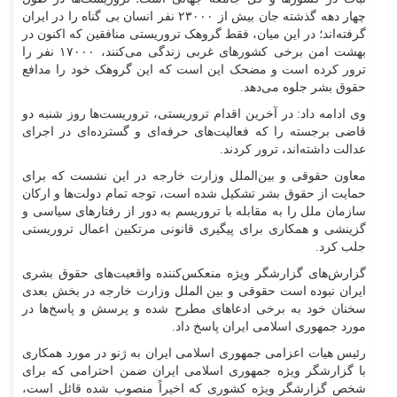
چهار دهه گذشته جان بیش از ۲۳۰۰۰ نفر انسان بی گناه را در ایران
گرفته‌اند؛ در این میان، فقط گروهک تروریستی منافقین که اکنون در
بهشت امن برخی کشور‌های غربی زندگی می‌کنند، ۱۷۰۰۰ نفر را
ترور کرده است و مضحک این است که این گروهک خود را مدافع
حقوق بشر جلوه می‌دهد.
وی ادامه داد: در آخرین اقدام تروریستی، تروریست‌ها روز شنبه دو
قاضی برجسته را که فعالیت‌های حرفه‌ای و گسترده‌ای در اجرای
عدالت داشته‌اند، ترور کردند.
معاون حقوقی و بین‌الملل وزارت خارجه در این نشست که برای
حمایت از حقوق بشر تشکیل شده است‏، توجه تمام دولت‌ها و ارکان
سازمان ملل را به مقابله با تروریسم به دور از رفتار‌های سیاسی و
گزینشی و همکاری برای پیگیری قانونی مرتکبین اعمال تروریستی
جلب کرد.
گزارش‌های گزارشگر ویژه منعکس‌کننده واقعیت‌های حقوق بشری
ایران نبوده است حقوقی و بین الملل وزارت خارجه در بخش بعدی
سخنان خود به برخی ادعا‌های مطرح شده و پرسش و پاسخ‌ها در
مورد جمهوری اسلامی ایران پاسخ داد.
رئیس هیات اعزامی جمهوری اسلامی ایران به ژنو در مورد همکاری
با گزارشگر ویژه جمهوری اسلامی ایران ضمن احترامی که برای
شخص گزارشگر ویژه کشوری که اخیراً منصوب شده قائل است،