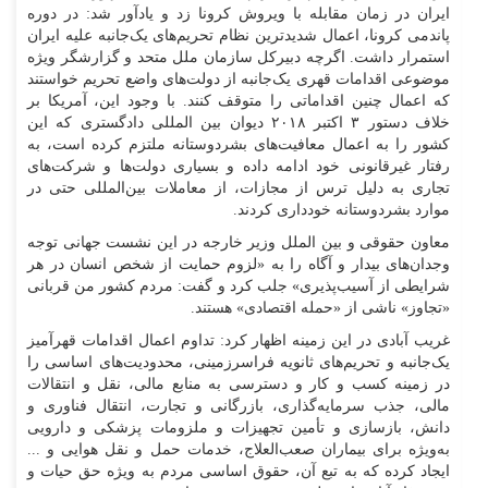
ایران در زمان مقابله با ویروش کرونا زد و یادآور شد: در دوره
پاندمی کرونا، اعمال شدیدترین نظام تحریم‌های یک‌جانبه علیه ایران
استمرار داشت. اگرچه دبیرکل سازمان ملل متحد و گزارشگر ویژه
موضوعی اقدامات قهری یک‌جانبه از دولت‌های واضع تحریم خواستند
که اعمال چنین اقداماتی را متوقف کنند. با وجود این، آمریکا بر
خلاف دستور ۳ اکتبر ۲۰۱۸ دیوان بین المللی دادگستری که این
کشور را به اعمال معافیت‌های بشردوستانه ملتزم کرده است، به
رفتار غیرقانونی خود ادامه داده و بسیاری دولت‌ها و شرکت‌های
تجاری به دلیل ترس از مجازات، از معاملات بین‌المللی حتی در
موارد بشردوستانه خودداری کردند.
معاون حقوقی و بین الملل وزیر خارجه در این نشست جهانی توجه
وجدان‌های بیدار و آگاه را به «لزوم حمایت از شخص انسان در هر
شرایطی از آسیب‌پذیری» جلب کرد و گفت: مردم کشور من قربانی
«تجاوز» ناشی از «حمله اقتصادی» هستند.
غریب آبادی در این زمینه اظهار کرد: تداوم اعمال اقدامات قهرآمیز
یک‌جانبه و تحریم‌های ثانویه فراسرزمینی، محدودیت‌های اساسی را
در زمینه کسب و کار و دسترسی به منابع مالی، نقل و انتقالات
مالی، جذب سرمایه‌گذاری، بازرگانی و تجارت، انتقال فناوری و
دانش، بازسازی و تأمین تجهیزات و ملزومات پزشکی و دارویی
به‌ویژه برای بیماران صعب‌العلاج، خدمات حمل و نقل هوایی و ...
ایجاد کرده که به تبع آن، حقوق اساسی مردم به ویژه حق حیات و