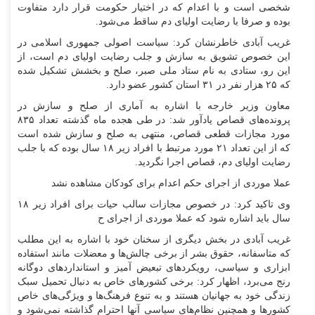
شخصی است و با اعدام که در اختیار حکومت قرار دارد متفاوت
بوده و صرفا با رضایت اولیای دم ساقط می‌شود.
غریب آبادی خاطرنشان کرد: سیاست اصولی جمهوری اسلامی در
این خصوص تشویق به سازش و جلب رضایت اولیای دم است، از
این رو، ستادی به نام ستاد ملی صبر، صلح و بخشش تشکیل شده
که ۲۵ هزار نفر در ۳۱ استان کشور عضو دارد.
معاون وزیر خارجه با اشاره به آماری از صلح و سازش در
پرونده‌های قصاص یادآور شد: در طی هجده ماه گذشته تعداد ۸۳۵
مورد مجازات قطعی قصاص، منتهی به صلح و سازش شده است
که از این تعداد ۲۱ مورد مرتبط با افراد زیر ۱۸ سال بوده که با جلب
رضایت اولیای دم، قصاص اجرا نگردید.
عملا موردی از اجرای حکم اعدام برای کودکان مشاهده نشد
وی تاکید کرد: در خصوص مجازات سالب حیات برای افراد زیر ۱۸
سال باید اشاره شود که عملا موردی از اجرای ح
غریب آبادی در بخش دیگری از سخنان خود با اشاره به این مطلب
که متاسفانه، حقوق بشر از برخی چالش‌ها و معضلات مانند استفاده
ابزاری و سیاسی، رویکرد‌های تبعیض آمیز و استاندارد‌های دوگانه
رنج می‌برد، اظهار کرد: برخی کشور‌های خاص به دنبال تحمیل سبک
زندگی خود به جهانیان هستند و به تنوع فرهنگ‌ها و ویژگی‌های خاص
کشور‌ها و همچنین نظام‌های سیاسی آنها احترام گذاشته نمی‌شود و