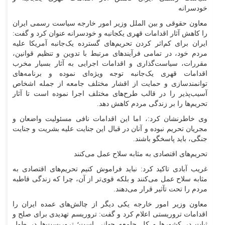
خودسرانه
معاون حقوقی و بین الملل وزیر امور خارجه سیاست رسمی ایران
را کاهش آثار اقدامات قهری یکجانبه و خودسرانه عنوان کرد و گفت:
ایران برای کم‌اثر کردن تحریم‌های گسترده یک‌جانبه آمریکا علیه
مردم خود، در تمامی فرآیند‌های مرتبط با تدوین و تنظیم قوانین،
مقررات، سیاست‌گذاری و اقدامات اجرایی به آثار بسیار مخرب
اقدامات قهری یک‌جانبه توجه ویژه‌ای نموده و برنامه‌های
توانمندسازی و حمایت از اقشار مختلف جامعه از جمله اشخاص
آسیب‌پذیر را در قالب طرح‌های مختلف اجرا نموده است تا آثار
تحریم‌ها را بر زندگی مردم کاهش دهد.
وی خاطرنشان کرد:، اما این اقدامات نافی مسئولیت واضعان و
مجریان تحریم نبوده و آنان در قبال این جنایت علیه بشریت و جنایت
جنگی، باید پاسخگو باشند.
تحریم‌های اقتصادی به مثابه سلاح عمل می‌کنند
غریب آبادی تاکید کرد: نباید فراموش کنیم تحریم‌های اقتصادی به
مثابه سلاح عمل می‌کنند و بلکه قوی‌تر از آن، چرا که زندگی قاطبه
مردم را تحت تآثیر قرار می‌دهند.
معاون وزیر امور خارجه یکی دیگر از چالش‌های عمده ایران را
اقدامات تروریستی اعلام کرد و گفت: تروریسم تهدیدی برای صلح و
ثبات در کشور‌ها و کل جامعه جهانی است؛ تروریست‌ها در طول