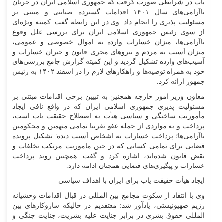
یاب در شرایطی صورت گرفت که جمهوری اسلامی ایران در جریان
ناآرامی‌های سال ۱۴۰۱ اقدامات گسترده صیانتی و مبتنی بر
مسئولیت پذیری را انجام داد. وی در این رابطه گفت: کمیته ویژه‌ای
از سوی رئیس جمهوری اسلامی ایران برای بررسی علل وقوع
ناآرامی‌ها، میزان خسارات وارده به اموال خصوصی و عمومی،
میزان آسیب به مردم و نیرو‌های مجری قانون و جبران خسارات و
آسیب‌های وارده تشکیل گردید و این کمیته گزارش جامع بررسی‌های
خود به همراه توصیه‌ها و راهکار‌های لازم را در اسفند ۱۴۰۲ به رئیس
جمهور ارائه کرد.
معاون وزیر امور خارجه همچنین به تبیین برخی اقدامات مبتنی بر
مسئولیت پذیری جمهوری اسلامی ایران که در واقع نافی ایجاد
مأموریت ساختگی و سیاسی هیأت به اصطلاح حقیقت یاب است،
پرداخت و به مواردی از جمله عفو تقریبا تمامی متهمین و محکومین
ناآرامی‌ها؛ پرداخت خسارات به اشخاص آسیب دیده؛ تشکیل پرونده
قضایی برای تمامی کسانی که در حین ماموریت مرتکب تخلفات و
نقض قانون شده‌اند، اشاره کرد و گفت: همچنین روند پرداخت
خسارات و پیگیری‌های قضایی همچنان ادامه دارد.
ایجاد هیأت حقیقت یاب برای ایران با اهداف سیاسی
وی با انتقاد از سکوت مجامع بین المللی در قبال اقدامات وحشیانه
رژیم صهیونیستی، یادآور شد: معتقدیم در حالیکه سازوکار‌های بین
المللی حقوق بشری در برابر جنایت علیه بشریت، جنایت جنگی و