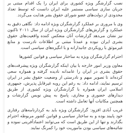
نصب گزارشگر ویژه کشوری برای ایران را یک اقدام مبتنی بر
جریان سازی سیاسی مستمر علیه ایران دانست که توسط تعداد
محدودی از دولت‌های عضو شورای حقوق بشر هدایت می‌گردد.
وی با مروری بر عملکرد گزارشگران ویژه ادامه داد: نگاهی دقیق به
عملکرد و گزارش‌های گزارشگران ویژه ایران از سال ۲۰۱۱ تاکنون
نیز نشان می‌دهد گزارشات آنان منعکس کننده واقعیت‌های حقوق
بشری ایران نبوده و عمدتاً مبتنی بر اطلاعات نادرست و منابع
غیرموثق با رویکردی جانبدارانه و با انگیزه‌های سیاسی است.
احترام گزارشگران ویژه به ساختار سیاسی و قوانین کشور‌ها
معاون وزیر امور خارجه با بیان اینکه گزارشگران ویژه پیشرفت‌های
حقوق بشری در ایران را عامدانه نادیده گرفته و همواره سعی
کرده‌اند تا تصویر مبهم و نادرستی از وضعیت حقوق بشر در ایران
ترسیم نمایند، ادامه داد: به رغم این رویه غیرقابل پذیرش، جمهوری
اسلامی ایران همواره با گزارشگران ویژه کشوری از طریق
دیدار‌های حضوری و مجازی، پاسخ به پیش نویس گزارشات و
همچنین مکاتبات آنها تعامل داشته است.
غریب آبادی افزود: گزارشگران ویژه باید به کردارنامه‌های رفتاری
خود پایبند بوده و به ساختار سیاسی و قوانین کشور مربوطه احترام
بگذارند و تنها از این طریق است که می‌توانند اعتمادآفرینی نموده و
شائبه‌های سیاسی بودن ماموریت خود را کمرنگ نمایند.