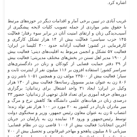
اشاره کرد.
غریب آبادی در تبیین برخی آمار و اقدامات دیگر در حوزه‌های مرتبط
با حقوق بشر مواردی از جمله تصویب کلیات لایحه پیشگیری از
آسیب‌دیدگی زنان و ارتقای امنیت آنان در برابر سوء رفتار؛ فعالیّت
۱۴۵ حزب سیاسی؛ فعالیّت بیش از ۱۴ هزار تشکل کارگری و
کارفرمایی در کشور؛ فعالیت آزادانه حدود ۳۰۰ کلیسا در ایران؛
فعالیت ۵۷ تشکل و انجمن مربوط به اقلیت‌های دینی؛ فعالیت بیش
از ۱۹۰۰ مدیر اهل تسنن در بخش‌های مختلف مدیریتی؛ فعالیت بیش
از ۳۹ دفتر حمایت قضایی از کودکان و زنان در دادگستری‌های
سراسر کشور؛ استفاده افزون بر ۱۱۶ میلیون نفر از اینترنت ثابت و
سیار؛ فعالیت بیش از ۲۳۵۰۰ مولف زن و همچنین ۱۰۵۱ ناشر زن و
۸۰۶ زن به عنوان مدیر مسوول رسانه‌ها؛ فعالیت بیش از ۱۳۰ هزار
وکیل در ایران؛ ایجاد ۳۱ واحد اشتغال برای زندانیان؛ برگزاری
دوره‌های حرفه آموزی برای تعداد قابل توجهی از زندانیان؛ حضور ۳۳
درصدی زنان در هیات‌های علمی دانشگاه ها؛ کاهش نرخ و مرگ و
میر مادران باردار در کشور به ۲۰ مورد در ۱۰۰ هزار نفر تولد زنده؛
انتصاب ۵ زن به عنوان معاون رئیس جمهور‏، وزیر و سخنگوی دولت
توسط رئیس‌جمهور و ورود ۱۴ نماینده زن به پارلمان در جریان
آخرین انتخابات؛ فعالیت بیش از ۱۰۰۶ قاضی زن در نظام قضایی؛
میزبانی تا ۸ میلیون پناهجو و مهاجر غیرقانونی و تحصیل بیش از ۷۰۰