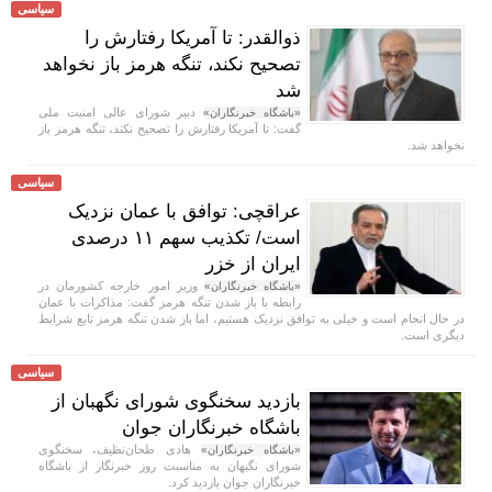
سیاسی
ذوالقدر: تا آمریکا رفتارش را
تصحیح نکند، تنگه هرمز باز نخواهد
شد
دبیر شورای عالی امنیت ملی
«باشگاه خبرنگاران»
گفت: تا آمریکا رفتارش را تصحیح نکند، تنگه هرمز باز
نخواهد شد.
سیاسی
عراقچی: توافق با عمان نزدیک
است/ تکذیب سهم ۱۱ درصدی
ایران از خزر
وزیر امور خارجه کشورمان در
«باشگاه خبرنگاران»
رابطه با باز شدن تنگه هرمز گفت: مذاکرات با عمان
در حال انجام است و خیلی به توافق نزدیک هستیم، اما باز شدن تنگه هرمز تابع شرایط
دیگری است.
سیاسی
بازدید سخنگوی شورای نگهبان از
باشگاه خبرنگاران جوان
هادی طحان‌نظیف، سخنگوی
«باشگاه خبرنگاران»
شورای نگبهان به مناسبت روز خبرنگار از باشگاه
خبرنگاران جوان بازدید کرد.