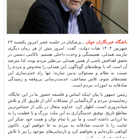
باشگاه خبرنگاران جوان
ـ پزشکیان در جلسه عصر امروز یکشنبه ۲۳
شهریور ۱۴۰۴ هیات دولت، گفت‌: امروز بیش از هر زمان دیگری
نیازمند همدلی، همبستگی و وحدت داخلی هستیم. ناکامی دشمن در
تحقق اهدافش ناشی از همین همدلی بی‌نظیر مردم بوده، لذا مترصد
آن است که با توطئه‌های گوناگون، این همدلی را مخدوش و مردم را
نسبت به نظام و مسئولان بدبین سازند؛ تنها راه خنثی‌سازی این
نقشه‌های شوم، تلاش مضاعف، خدمت‌رسانی بی‌وقفه و رسیدگی
صادقانه به امورات مردم است.
رئیس جمهور با بیان اینکه اساس و فلسفه حضور ما در این جایگاه،
رضایتمندی مردم و گره‌گشایی از مشکلات آنان از طریق کار و تلاش
شبانه‌روزی است، اظهار کرد: خداوند متعال در یکی از حساس‌ترین
مقاطع تاریخ، توفیق خدمتگزاری به این ملت بزرگ و با عظمت را به
ما ارزانی داشته است و ما نیز با تمام توان و همت خود شکر این
عنایت را با خدمت صادقانه به مردم به جا خواهیم آورد. تاکنون
کوتاهی نکرده‌ایم و نخواهیم کرد و نارسایی‌های موجود را نیز با تلاش
مضاعف جبران می‌کنیم.