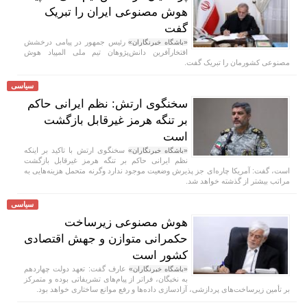
هوش مصنوعی ایران را تبریک
گفت
رئیس جمهور در پیامی درخشش
«باشگاه خبرنگاران»
افتخارآفرین دانش‌پژوهان تیم ملی المپیاد هوش
مصنوعی کشورمان را تبریک گفت.
سیاسی
سخنگوی ارتش: نظم ایرانی حاکم
بر تنگه هرمز غیرقابل بازگشت
است
سخنگوی ارتش با تاکید بر اینکه
«باشگاه خبرنگاران»
نظم ایرانی حاکم بر تنگه هرمز غیرقابل بازگشت
است، گفت: آمریکا چاره‌ای جز پذیرش وضعیت موجود ندارد وگرنه متحمل هزینه‌هایی به
مراتب بیشتر از گذشته خواهد شد.
سیاسی
هوش مصنوعی زیرساخت
حکمرانی متوازن و جهش اقتصادی
کشور است
عارف گفت: تعهد دولت چهاردهم
«باشگاه خبرنگاران»
به نخبگان، فراتر از پیام‌های تشریفاتی بوده و متمرکز
بر تأمین زیرساخت‌های پردازشی، آزادسازی داده‌ها و رفع موانع ساختاری خواهد بود.