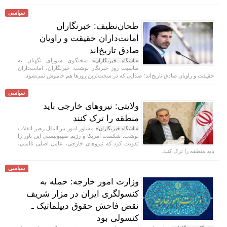
سیاسی
طحان‌نظیف: خبرنگاران
امانت‌داران حقیقت و راویان
صادق تاریخ‌اند
سخنگوی شورای نگهبان به
«باشگاه خبرنگاران»
مناسبت روز خبرنگار نوشت: خبرنگاران، امانت‌داران
حقیقت و راویان صادق تاریخ‌اند؛ صدایی که در سخت‌ترین روزها هم خاموش نمی‌شود.
سیاسی
ولایتی: نیروهای خارجی باید
منطقه را ترک کنند
مشاور امور بین‌الملل رهبر انقلاب
«باشگاه خبرنگاران»
نوشت: شکست آمریکا و رژیم صهیونیستی این باور را
تقویت کرد که نیروهای خارجی، عامل اصلی ناامنی،
باید منطقه را ترک کنند.
سیاسی
وزارت امور خارجه: حمله به
کنسولگری ایران در مزار شریف
نقض فاحش حقوق دیپلماتیک ـ
کنسولی بود