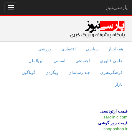
پارسی‌نیوز
نمایش
منو
همه‌اخبار
سیاسی
اقتصادی
ورزشی
علمی فناوری
اجتماعی
استانی
بین‌الملل
فرهنگی‌هنری
چند رسانه‌ای
وبگردی
گوناگون
بازار
قیمت ارتودنسی
isarclinic.com
قیمت روز گوشی
snappshop.ir