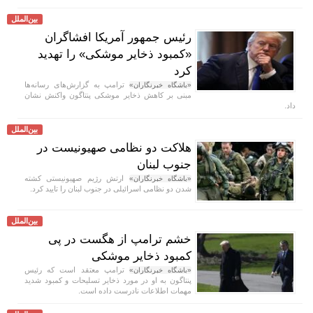
بین‌الملل
رئیس جمهور آمریکا افشاگران
«کمبود ذخایر موشکی» را تهدید
کرد
ترامپ به گزارش‌های رسانه‌ها
«باشگاه خبرنگاران»
مبنی بر کاهش ذخایر موشکی پنتاگون واکنش نشان
داد.
بین‌الملل
هلاکت دو نظامی صهیونیست در
جنوب لبنان
ارتش رژیم صهیونیستی کشته
«باشگاه خبرنگاران»
شدن دو نظامی اسرائیلی در جنوب لبنان را تایید کرد.
بین‌الملل
خشم ترامپ از هگست در پی
کمبود ذخایر موشکی
ترامپ معتقد است که رئیس
«باشگاه خبرنگاران»
پنتاگون به او در مورد ذخایر تسلیحات و کمبود شدید
مهمات اطلاعات نادرست داده است.