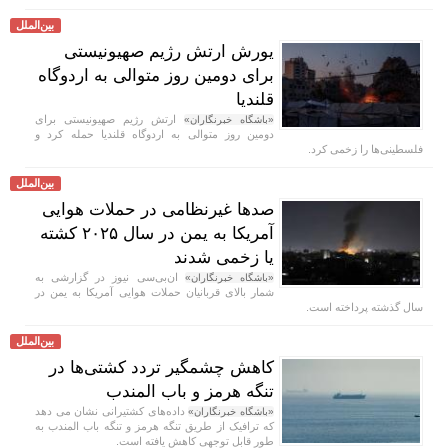
بین‌الملل
یورش ارتش رژیم صهیونیستی
برای دومین روز متوالی به اردوگاه
قلندیا
ارتش رژیم صهیونیستی برای
«باشگاه خبرنگاران»
دومین روز متوالی به اردوگاه قلندیا حمله کرد و
فلسطینی‌ها را زخمی کرد.
بین‌الملل
صد‌ها غیرنظامی در حملات هوایی
آمریکا به یمن در سال ۲۰۲۵ کشته
یا زخمی شدند
ان‌بی‌سی نیوز در گزارشی به
«باشگاه خبرنگاران»
شمار بالای قربانیان حملات هوایی آمریکا به یمن در
سال گذشته پرداخته است.
بین‌الملل
کاهش چشمگیر تردد کشتی‌ها در
تنگه هرمز و باب المندب
داده‌های کشتیرانی نشان می دهد
«باشگاه خبرنگاران»
که ترافیک از طریق تنگه هرمز و تنگه باب المندب به
طور قابل توجهی کاهش یافته است.