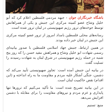
باشگاه خبرنگاران جوان
-
جبهه مردمی فلسطین اعلام کرد که أبو
خلیل وشاح عضو کمیته مرکزی این جنبش و یکی از همراهانش
توسط جوخه‌های ترور رژیم صهیونیستی در لبنان ترور شده است.
رسانه‌های محلی فلسطین بامداد امروز از ترور عضو کمیته مرکزی
این جنبش در لبنان خبر داده بودند.
در همین ارتباط، جنبش جهاد اسلامی فلسطین با صدور بیانیه‌ای
رسمی شهادت ابو خلیل وشاح و همراهش مفید حسن را که روز پنج
شنبه در حمله رژیم صهیونیستی در شرق لبنان به شهادت رسیدند را
تسلیت گفت.
در بیانیه این جنبش آمده است: تجاوز صهیونیستی تأیید می‌کند که
دشمن، جنگی آشکار علیه مردم و مقاومت ما به راه انداخته و (این
اقدام) نقض حاکمیت لبنان است.
در این بیانیه تصریح شده است: ما تأکید می‌کنیم که ترور‌ها تنها
پایداری و عزم مردم و نیرو‌های مقاومت را برای مقابله با دشمن
افزایش می‌دهد.
منبع: تسنیم