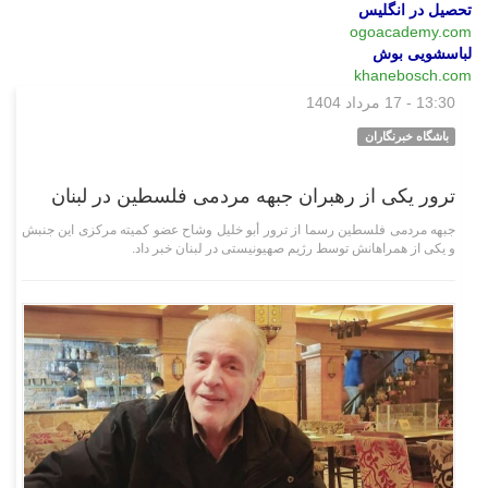
تحصیل در انگلیس
ogoacademy.com
لباسشویی بوش
khanebosch.com
13:30 - 17 مرداد 1404
بین‌الملل
باشگاه خبرنگاران
ترور یکی از رهبران جبهه مردمی فلسطین در لبنان
جبهه مردمی فلسطین رسما از ترور أبو خلیل وشاح عضو کمیته مرکزی این جنبش
و یکی از همراهانش توسط رژیم صهیونیستی در لبنان خبر داد.