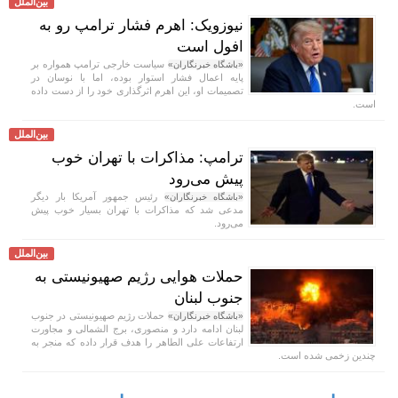
بین‌الملل
نیوزویک: اهرم فشار ترامپ رو به
افول است
سیاست خارجی ترامپ همواره بر
«باشگاه خبرنگاران»
پایه اعمال فشار استوار بوده، اما با نوسان در
تصمیمات او، این اهرم اثرگذاری خود را از دست داده
است.
بین‌الملل
ترامپ: مذاکرات با تهران خوب
پیش می‌رود
رئیس جمهور آمریکا بار دیگر
«باشگاه خبرنگاران»
مدعی شد که مذاکرات با تهران بسیار خوب پیش
می‌رود.
بین‌الملل
حملات هوایی رژیم صهیونیستی به
جنوب لبنان
حملات رژیم صهیونیستی در جنوب
«باشگاه خبرنگاران»
لبنان ادامه دارد و منصوری، برج الشمالی و مجاورت
ارتفاعات علی الطاهر را هدف قرار داده که منجر به
چندین زخمی شده است.