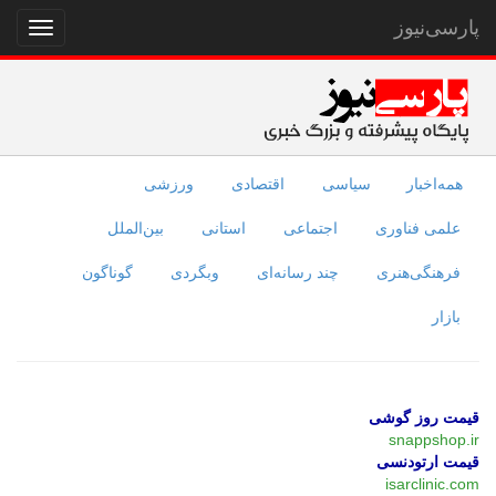
پارسی‌نیوز
نمایش
منو
همه‌اخبار
سیاسی
اقتصادی
ورزشی
علمی فناوری
اجتماعی
استانی
بین‌الملل
فرهنگی‌هنری
چند رسانه‌ای
وبگردی
گوناگون
بازار
قیمت روز گوشی
snappshop.ir
قیمت ارتودنسی
isarclinic.com