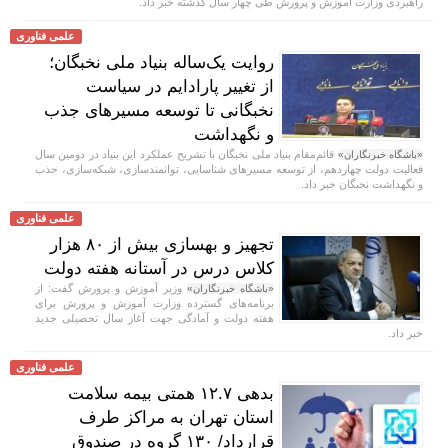
راهبردی وزارت آموزش و پرورش طی چهار سال گذشته خبر داد.
علمی فناوری
روایت یک‌ساله بنیاد ملی نخبگان؛
از تغییر پارادایم در سیاست
نخبگانی تا توسعه مسیر‌های جذب
و نگهداشت
قائم‌مقام بنیاد ملی نخبگان با تشریح عملکرد این بنیاد در دومین سال
«باشگاه خبرنگاران»
فعالیت دولت چهاردهم، از توسعه مسیر‌های شناسایی، توانمندسازی، شبکه‌سازی، جذب
و نگهداشت نخبگان خبر داد.
علمی فناوری
تجهیز و بهسازی بیش از ۸۰ هزار
کلاس درس در آستانه هفته دولت
وزیر آموزش و پرورش گفت: از
«باشگاه خبرنگاران»
برنامه‌های گسترده وزارت آموزش و پرورش برای
هفته دولت و آمادگی جهت آغاز سال تحصیلی جدید
خبر داد.
علمی فناوری
بدهی ۱۲.۷ همتی بیمه سلامت
استان تهران به مراکز طرف
قرارداد/ ۱۳۰ گروه در صندوق