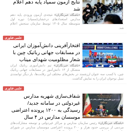
نتایج آزمون سمپاد پایه دهم اعلام
شد
نتیجه‌ی آزمون ورودی پایه دهم
«باشگاه خبرنگاران»
مدارس استعدادهای درخشان(سمپاد) دوره اول
متوسطه سال ۱۴۰۵ توسط سازمان سنجش اعلام
شد.
علمی فناوری
افتخارآفرینی دانش‌آموزان ایرانی
در مسابقات جهانی رباتیک چین با
شعار مظلومیت شهدای میناب
تیم دانش‌آموزی رباتیک ایران
«باشگاه خبرنگاران»
متشکل از ۱۳ دانش‌آموز در مسابقات جهانی رباتیک
چین، با کسب سه عنوان ارزشمند در بخش‌های مختلف این رقابت‌ها، بار دیگر توانمندی
نسل نوجوان ایران را به نمایش گذاشت.
علمی فناوری
شفاف‌سازی شهریه مدارس
غیردولتی در سامانه جدید/
رسیدگی به ۱۲۰۰ پرونده اعتراضی
موسسان مدارس در ۴ سال
رئیس سازمان مدارس و مراکز غیردولتی و توسعه مشارکت‌های
«باشگاه خبرنگاران»
مردمی از بررسی حدود هزار و ۲۰۰ پرونده اعتراضی موسسان مدارس در شورای