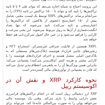
این پروسه اجماع به شبکه اجازه می‌دهد که بتواند طی ۳ تا ۵ ثانیه
تراکنش‌ها را تایید کند و بتواند تا ۱۵۰۰ تراکنش در ثانیه (TPS) را به
سرانجام برساند. تراکنش‌های XRPL توسط یک لیست معتبر، شامل
بیش از ۱۵۰ اعتبارسنج (عضوی از بلاکچین که تراکنش‌ها را
اعتبارسنجی و تایید می‌کند)، تایید می‌شوند که تنها تعداد
انگشت‌شماری از آن‌ها به ریپل مربوط می‌شوند. این یعنی سرعت و
کارایی را فراهم می‌شود و در عین حال اصول تمرکززدایی هم حفظ
خواهد شد.
XRPL همچنین از قابلیت صرافی غیرمتمرکز، استخراج NFT و
زنجیره‌های جانبی قرارداد هوشمند (بلاک‌چین‌های مستقلی که به
بلاک‌چین اصلی متصل هستند و اجرای قراردادهای هوشمند را با
کارایی بیشتر و هزینه کمتر امکان‌پذیر می‌کنند) پشتیبانی می‌کند؛
بنابراین همین ویژگی‌ها آن را به پلتفرمی انعطاف‌پذیر تبدیل می‌کنند
که قادر به پشتیبانی از نوآوری‌های مالی گسترده‌تر است.
نحوه کارکرد XRP و نقش آن در
اکوسیستم ریپل
XRP ارز دیجیتالی ریپل است که در انجام تراکنش‌های فرامرزی
نقش دارایی واسط را بازی می‌کند. وقتی یک موسسه مالی
می‌خواهد پولی را به صورت بین‌المللی جابه‌جا کند، می‌تواند برای