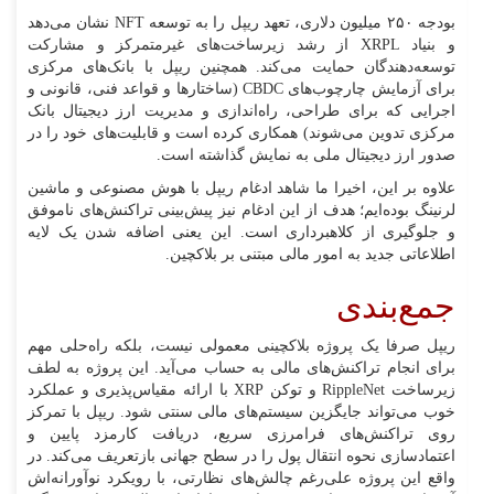
بودجه ۲۵۰ میلیون دلاری، تعهد ریپل را به توسعه NFT نشان می‌دهد
و بنیاد XRPL از رشد زیرساخت‌های غیرمتمرکز و مشارکت
توسعه‌دهندگان حمایت می‌کند. همچنین ریپل با بانک‌های مرکزی
برای آزمایش چارچوب‌های CBDC (ساختارها و قواعد فنی، قانونی و
اجرایی که برای طراحی، راه‌اندازی و مدیریت ارز دیجیتال بانک
مرکزی تدوین می‌شوند) همکاری کرده است و قابلیت‌های خود را در
صدور ارز دیجیتال ملی به نمایش گذاشته است.
علاوه بر این، اخیرا ما شاهد ادغام ریپل با هوش مصنوعی و ماشین
لرنینگ بوده‌ایم؛ هدف از این ادغام نیز پیش‌بینی تراکنش‌های ناموفق
و جلوگیری از کلاهبرداری است. این یعنی اضافه شدن یک لایه
اطلاعاتی جدید به امور مالی مبتنی بر بلاکچین.
جمع‌بندی
ریپل صرفا یک پروژه بلاکچینی معمولی نیست، بلکه راه‌حلی مهم
برای انجام تراکنش‌های مالی به حساب می‌آید. این پروژه به لطف
زیرساخت RippleNet و توکن XRP با ارائه مقیاس‌پذیری و عملکرد
خوب می‌تواند جایگزین سیستم‌های مالی سنتی شود. ریپل با تمرکز
روی تراکنش‌های فرامرزی سریع، دریافت کارمزد پایین و
اعتمادسازی نحوه انتقال پول را در سطح جهانی بازتعریف می‌کند. در
واقع این پروژه علی‌رغم چالش‌های نظارتی، با رویکرد نوآورانه‌اش