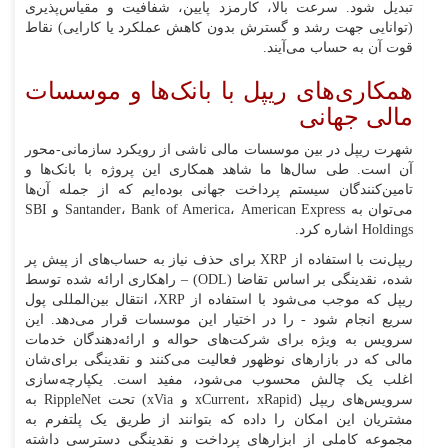
تبدیل شود. سرعت بالا، کارمزد پایین، شفافیت و مقیاس‌پذیری
(توانایی جهت رشد و گسترش بدون کاهش عملکرد یا کارایی) نقاط
قوت آن به حساب می‌آیند.
همکاری‌های ریپل با بانک‌ها و موسسات
مالی جهانی
شهرت ریپل در بین موسسات مالی ناشی از رویکرد سازمانی-محور
آن است. طی سال‌ها ما شاهد همکاری این پروژه با بانک‌ها و
تامین‌کنندگان سیستم پرداخت جهانی بوده‌ایم که از جمله آن‌ها
می‌توان به Santander، Bank of America، American Express و SBI
Holdings اشاره کرد.
ریپل‌نت با استفاده از XRP برای حذف نیاز به حساب‌های از پیش پر
شده، نقدینگی بر اساس تقاضا (ODL) – راهکاری ارائه شده توسط
ریپل که موجب می‌شود با استفاده از XRP، انتقال بین‌المللی پول
سریع انجام شود - را در اختیار این موسسات قرار می‌دهد. این
سرویس به ویژه برای شرکت‌های حواله و ارائه‌دهندگان خدمات
مالی که در بازارهای نوظهور فعالیت می‌کنند و نقدینگی برای‌شان
اغلب یک چالش محسوب می‌شود، مفید است. یکپارچه‌سازی
سرویس‌های ریپل (xCurrent، xRapid و xVia) تحت RippleNet به
مشتریان این امکان را داده که بتوانند از طریق یک پلتفرم به
مجموعه کاملی از ابزارهای پرداخت و نقدینگی دسترسی داشته