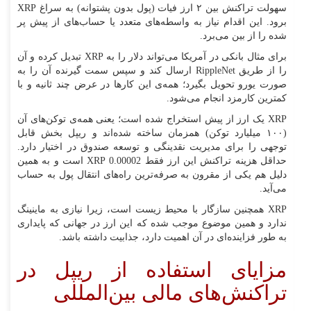
سهولت تراکنش بین ۲ ارز فیات (پول بدون پشتوانه) به سراغ XRP
برود. این اقدام نیاز به واسطه‌های متعدد یا حساب‌های از پیش پر
شده را از بین می‌برد.
برای مثال بانکی در آمریکا می‌تواند دلار را به XRP تبدیل کرده و آن
را از طریق RippleNet ارسال کند و سپس سمت گیرنده آن را به
صورت یورو تحویل بگیرد؛ همه‌ی این کارها در عرض چند ثانیه و با
کمترین کارمزد انجام می‌شود.
XRP یک ارز از پیش استخراج شده است؛ یعنی همه‌ی توکن‌های آن
(۱۰۰ میلیارد توکن) همزمان ساخته شده‌اند و ریپل بخش قابل
توجهی را برای مدیریت نقدینگی و توسعه صندوق در اختیار دارد.
حداقل هزینه تراکنش این ارز فقط 0.00002 XRP است و به همین
دلیل هم یکی از مقرون به صرفه‌ترین راه‌های انتقال پول به حساب
می‌آید.
XRP همچنین سازگار با محیط زیست است، زیرا نیازی به ماینینگ
ندارد و همین موضوع موجب شده که این ارز در جهانی که پایداری
به طور فزاینده‌ای در آن اهمیت دارد، جذابیت داشته باشد.
مزایای استفاده از ریپل در
تراکنش‌های مالی بین‌المللی