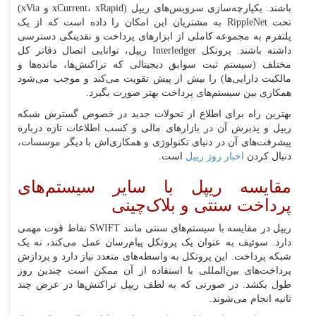
باشند. یکپارچه‌سازی سرویس‌های ریپل (xCurrent، xRapid و xVia)
تحت RippleNet به مشتریان این امکان را داده است که از یک
پلتفرم به مجموعه کاملی از ابزارهای پرداخت و نقدینگی دسترسی
داشته باشند. پروتکل Interledger ریپل، توانایی اتصال دفاتر کل
مختلف (سیستم ثبت سوابق دیجیتالی که تراکنش‌ها، مانده‌ها و
مالکیت دارایی‌ها) را بیش از پیش تقویت می‌کند و موجب می‌شود
همکاری بین سیستم‌های پرداخت بهتر صورت بگیرد.
بهترین راه برای اطلاع از تحولات جدید در خصوص گسترش شبکه
ریپل و پذیرش آن در بازارهای مالی و کسب اطلاعات تازه درباره
پیشرفت‌های آن در دنیای تکنولوژی و همکاری‌اش با دیگر موسسات،
دنبال کردن
اخبار روز ریپل
است.
مقایسه ریپل با سایر سیستم‌های
پرداخت سنتی و بلاک‌چینی
ریپل در مقایسه با سیستم‌های سنتی مانند SWIFT نقاط قوت مهمی
دارد. سوئیف به عنوان یک پروتکل پیام‌رسان عمل می‌کند، نه یک
شبکه پرداخت. این پروتکل به واسطه‌های متعدد نیاز دارد و پردازش
پرداخت‌های بین‌المللی با استفاده از آن ممکن است چندین روز
طول بکشد. در صورتی که به لطف ریپل تراکنش‌ها در عرض چند
ثانیه انجام می‌شوند.