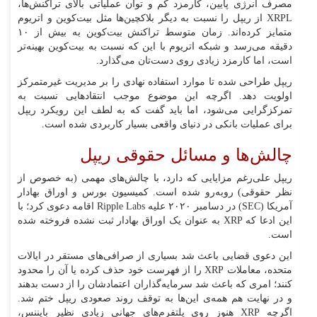
مصرف انرژی پایین، کارمزد کم و توان عملیاتی بالای تراکنش‌ها،
XRPL از ریپل را نسبت به دیگر بلاکچین‌ها مثل بیت‌کوین و اتریوم
متمایز کرده‌اند. زمان متوسط تراکنش بیت‌کوین به بیش از ۱۰
دقیقه می‌رسد و شبکه اتریوم با این که نسبت به بیت‌کوین بهینه‌تر
است، اما کارمزد زیادی روی دست‌تان می‌گذارد.
ریپل طراحی شده تا موارد استفاده نهادی را بر مدیریت غیرمتمرکز
اولویت دهد. اگرچه این موضوع موجب انتقادهایی نسبت به
تمرکزگرایی می‌شود، اما باید گفت که به لطف این رویکرد ریپل
برای عملیات بانکی در دنیای واقعی بسیار کاربردی شده است.
چالش‌ها و مسائل حقوقی ریپل
ریپل علی‌رغم مزایایی که دارد، با چالش‌های مهمی (به خصوص از
نظر حقوقی) روبه‌رو شده است. کمیسیون بورس و اوراق بهادار
آمریکا (SEC) در دسامبر ۲۰۲۰ علیه Ripple Labs اقامه دعوی کرد؛ با
این ادعا که XRP به عنوان یک اوراق بهادار ثبت نشده فروخته شده
است.
این دعوی قضایی باعث شد بسیاری از صرافی‌های مستقر در ایالات
متحده، معاملات XRP را از فهرست خود حذف کرده یا آن را محدود
کنند؛ امری که باعث شد سرمایه‌گذاران اعتمادشان را از دست بدهند
و در نهایت هم همه‌ی این‌ها به توقف روند صعودی ریپل ختم شد.
اگرچه XRP هنوز روی پلتفرم‌های جهانی زیادی نظیر بایننس،