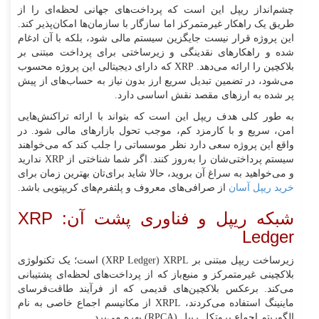
چشم‌انداز ریپل این است که پرداخت‌های جهانی لحظه‌ای را از
طریق یک راهکار غیرمتمرکز اما سازگار با سازمان‌ها امکان‌پذیر کند.
این پروژه قرار نیست جایگزین سیستم مالی شود، بلکه با آن ادغام
شده و راهکارهای نقدینگی و زیرساختی برای پرداخت مبتنی بر
بلاکچین را ارائه می‌دهد. XRP که دارای دیجیتالی این پروژه محسوب
می‌شود، در تضمین تبدیل سریع ارز بدون نیاز به حساب‌های از پیش
پر شده به ارزهای مقصد نقش اساسی دارد.
به طور کلی هدف ریپل این است که بتواند با ارائه تراکنش‌هایی
امن، سریع و با کارمزد کم، موجب تحول بازارهای مالی شود. در
واقع این پروژه سعی دارد نظر موسساتی را جلب کند که می‌خواهند
سیستم پرداختی‌شان را به‌روز کنند. اگر شما شناختی از XRP ندارید
و می‌خواهید به سراغ آن بروید، حالا شاید برای‌تان بهترین زمان برای
خرید ریپل آسان
از صرافی‌های معروف و پلتفرم‌های کریپتویی باشد.
شبکه ریپل و فناوری پشت آن: XRP
Ledger
زیرساخت ریپل مبتنی بر XRP Ledger) XRPL) است؛ یک تکنولوژی
بلاکچینی غیرمتمرکز و منبع‌باز که از پرداخت‌های لحظه‌ای پشتیبانی
می‌کند. برعکس بلاکچین‌های قدیمی که از فرآیند طاقت‌فرسای
ماینینگ استفاده می‌کردند، XRPL از مکانیسم اجماع خاصی به نام
الگوریتم اجماع پروتکل ریپل (RPCA) بهره می‌برد.