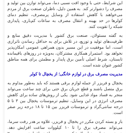
این شرایط، حتی با وجود افت نسبی دما، می‌تواند توازن بین تولید و
مصرف را دشوارتر کند. به همین دلیل، ناظران صنعت برق از مردم
می‌خواهند با کاهش استفاده از وسایل پرمصرف، تنظیم دمای
کولر‌ها در حد بهینه و انتقال مصرف به ساعات کم‌باری، پایداری
شبکه را تقویت کنند.
به گفته مسئولان، صنعت برق کشور با مدیریت دقیق منابع و
ظرفیت‌های تولید و توزیع، در تلاش برای به حداقل رساندن ناترازی
است، اما موفقیت در این مسیر بدون همراهی عمومی امکان‌پذیر
نخواهد بود. استمرار همکاری مشترکان، به‌ویژه در روز‌های باقیمانده
تابستان، شرط اصلی تأمین برق پایدار و مطمئن برای همه مناطق
کشور عنوان شده است.
مدیریت مصرف برق در لوازم خانگی؛ از یخچال تا کولر
یخچال و فریزر از جمله لوازم برقی هستند که باید به‌طور مداوم به
برق متصل باشند و قطع جریان برق حتی برای چند ساعت می‌تواند
منجر به فساد مواد غذایی شود. یکی از روش‌های ساده برای کاهش
مصرف انرژی در این وسایل، تنظیم ترموستات یخچال بین ۳ تا ۵
درجه سانتی‌گراد و ترموستات فریزر بین ۱۵ تا ۱۸ درجه زیر صفر
است.
باز و بسته کردن مکرر درِ یخچال و فریزر، علاوه بر هدر رفت سرما،
می‌تواند مصرف برق را تا ۱۰ کیلووات ساعت افزایش دهد.