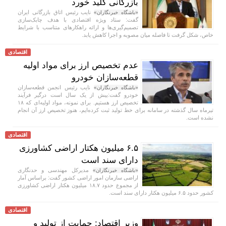
بازرگانی کلید خورد
نایب رئیس اتاق بازرگانی ایران
«باشگاه خبرنگاران»
گفت: ستاد ویژه اقتصادی با هدف چابک‌سازی
تصمیم‌گیری‌ها و ارائه راهکار‌های متناسب با شرایط
خاص، شکل گرفت تا فاصله میان مصوبه و اجرا کاهش یابد.
اقتصادی
عدم تخصیص ارز برای مواد اولیه
قطعه‌سازان خودرو
نایب رئیس انجمن قطعه‌سازان
«باشگاه خبرنگاران»
خودرو گفت:بیش از یک سال است درگیر فرآیند
تخصیص ارز هستیم. برای نمونه، مواد اولیه‌ای که ۱۸
تیرماه سال گذشته در سامانه برای خط تولید ثبت کرده‌ایم، هنوز تخصیص ارز آن انجام
نشده است.
اقتصادی
۶.۵ میلیون هکتار اراضی کشاورزی
دارای سند است
مدیرکل مهندسی و حدنگاری
«باشگاه خبرنگاران»
اراضی سازمان امور اراضی کشور گفت: براساس آمار
از مجموع حدود ۱۸.۷ میلیون هکتار اراضی کشاورزی
کشور حدود ۶.۵ میلیون هکتار دارای سند است.
اقتصادی
وزیر اقتصاد: حمایت از تولید و