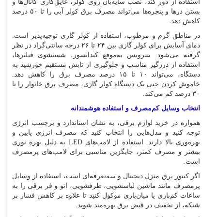
استفاده از دور کند، نصب سایه‌بان روی کولر، عایق‌کاری کانال‌ها و
بستن در‌ها و پنجره‌ها می‌تواند مصرف برق کولر آبی را تا ۵۰ درصد
کاهش دهد.
در مناطق گرم و مرطوب، استفاده از کولر گازی توجیه‌پذیر است.
دمای آسایش برای کولر گازی بین ۲۴ تا ۲۶ درجه سانتی‌گراد در نظر
گرفته می‌شود. سرویس به‌موقع کندانسور، شستشوی فیلترها،
استفاده از درزگیر مناسب و جلوگیری از تابش مستقیم خورشید به
دستگاه، می‌تواند ۱۰ تا ۱۵ درصد مصرف برق را کاهش دهد.
خاموش کردن حتی یک دستگاه کولر گازی، مصرف برق خانوار را تا
۳۰ درصد کم می‌کند.
انتخاب وسایل کم‌مصرف و استفاده هوشمندانه
همواره در خرید لوازم برقی، به نشان استاندارد و برچسب انرژی
توجه کنید و مدل‌هایی را انتخاب کنید که مصرف انرژی پایین و
بهره‌وری بالا دارند. استفاده از لامپ‌های LED به دلیل بهره نوری
بیشتر و مصرف کمتر، جایگزین مناسبی برای لامپ‌های پرمصرف
است.
اگر کنتور برق منزل دیجیتال و سه‌تعرفه‌ای است، استفاده از وسایل
پرمصرف مانند ماشین لباسشویی، ظرفشویی، اتو و فر برقی را به
ساعات کم‌باری یا میان‌باری موکول کنید تا علاوه بر کاهش فشار بر
شبکه، از تخفیف در قبض برق بهره‌مند شوید.