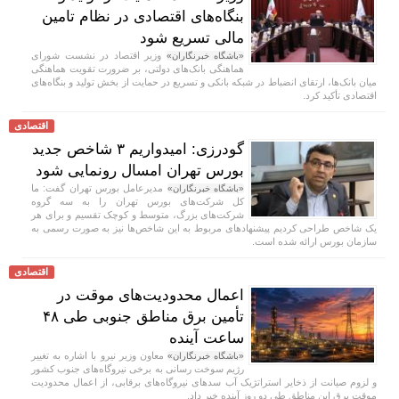
بنگاه‌های اقتصادی در نظام تامین
مالی تسریع شود
وزیر اقتصاد در نشست شورای
«باشگاه خبرنگاران»
هماهنگی بانک‌های دولتی، بر ضرورت تقویت هماهنگی
میان بانک‌ها، ارتقای انضباط در شبکه بانکی و تسریع در حمایت از بخش تولید و بنگاه‌های
اقتصادی تأکید کرد.
اقتصادی
گودرزی: امیدواریم ۳ شاخص جدید
بورس تهران امسال رونمایی شود
مدیرعامل بورس تهران گفت: ما
«باشگاه خبرنگاران»
کل شرکت‌های بورس تهران را به سه گروه
شرکت‌های بزرگ، متوسط و کوچک تقسیم و برای هر
یک شاخص طراحی کردیم پیشنهاد‌های مربوط به این شاخص‌ها نیز به صورت رسمی به
سازمان بورس ارائه شده است.
اقتصادی
اعمال محدودیت‌های موقت در
تأمین برق مناطق جنوبی طی ۴۸
ساعت آینده
معاون وزیر نیرو با اشاره به تغییر
«باشگاه خبرنگاران»
رژیم سوخت رسانی به برخی نیروگاه‌های جنوب کشور
و لزوم صیانت از ذخایر استراتژیک آب سد‌های نیروگاه‌های برقابی، از اعمال محدودیت‌
موقت برق این مناطق طی دو روز آینده خبر داد.