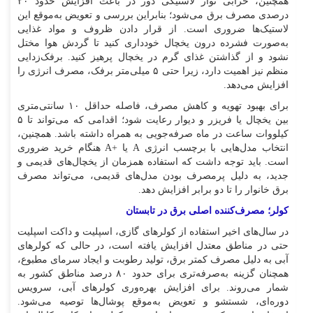
همچنین، خرابی نوار لاستیکی دور در باعث افزایش حدود ۲۰
درصدی مصرف برق می‌شود؛ بنابراین بررسی و تعویض به‌موقع این
لاستیک‌ها ضروری است. از قرار دادن ظروف و مواد غذایی
به‌صورت فشرده درون یخچال خودداری کنید تا گردش هوا مختل
نشود و از گذاشتن غذای گرم در یخچال پرهیز کنید. برفک‌زدایی
منظم نیز اهمیت دارد، زیرا حتی ۵ میلی‌متر برفک، مصرف انرژی را
افزایش می‌دهد.
برای بهبود تهویه و کاهش مصرف، فاصله حداقل ۱۰ سانتی‌متری
بین یخچال یا فریزر و دیوار رعایت شود؛ اقدامی که می‌تواند تا ۵
کیلووات ساعت در ماه صرفه‌جویی به همراه داشته باشد. همچنین،
انتخاب مدل‌هایی با برچسب انرژی A یا +A هنگام خرید ضروری
است. باید توجه داشت که استفاده همزمان از یخچال‌های قدیمی و
جدید، به دلیل پرمصرف بودن مدل‌های قدیمی، می‌تواند مصرف
برق خانوار را تا دو برابر افزایش دهد.
کولر؛ مصرف‌کننده اصلی برق در تابستان
در سال‌های اخیر استفاده از کولر‌های گازی، اسپلیت و داکت اسپلیت
حتی در مناطق معتدل افزایش یافته است، در حالی که کولر‌های
آبی به دلیل مصرف کمتر برق، تولید رطوبت و ایجاد سرمای مطبوع،
همچنان گزینه به‌صرفه‌تری برای حدود ۸۰ درصد مناطق کشور به
شمار می‌روند. برای افزایش بهره‌وری کولر‌های آبی، سرویس
دوره‌ای، شستشو و تعویض به‌موقع پوشال‌ها توصیه می‌شود.