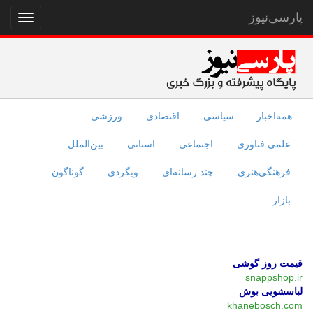
پارسی‌نیوز
نمایش
منو
همه‌اخبار
سیاسی
اقتصادی
ورزشی
علمی فناوری
اجتماعی
استانی
بین‌الملل
فرهنگی‌هنری
چند رسانه‌ای
وبگردی
گوناگون
بازار
قیمت روز گوشی
snappshop.ir
لباسشویی بوش
khanebosch.com