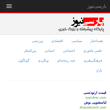
پارسی‌نیوز
نمایش
منو
همه‌اخبار
سیاسی
اقتصادی
ورزشی
علمی فناوری
اجتماعی
استانی
بین‌الملل
فرهنگی‌هنری
چند رسانه‌ای
وبگردی
گوناگون
بازار
قیمت ارتودنسی
isarclinic.com
لباسشویی بوش
khanebosch.com