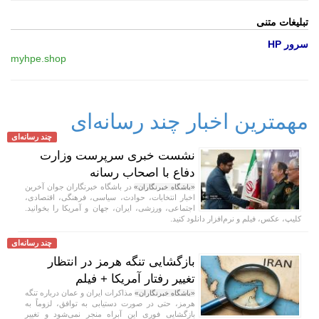
تبلیغات متنی
سرور HP
myhpe.shop
مهمترین اخبار چند رسانه‌ای
چند رسانه‌ای
نشست خبری سرپرست وزارت
دفاع با اصحاب رسانه
در باشگاه خبرنگاران جوان آخرین
«باشگاه خبرنگاران»
اخبار انتخابات، حوادث، سیاسی، فرهنگی، اقتصادی،
اجتماعی، ورزشی، ایران، جهان و آمریکا را بخوانید.
کلیپ، عکس، فیلم و نرم‌افزار دانلود کنید.
چند رسانه‌ای
بازگشایی تنگه هرمز در انتظار
تغییر رفتار آمریکا + فیلم
مذاکرات ایران و عمان درباره تنگه
«باشگاه خبرنگاران»
هرمز، حتی در صورت دستیابی به توافق، لزوماً به
بازگشایی فوری این آبراه منجر نمی‌شود و تغییر