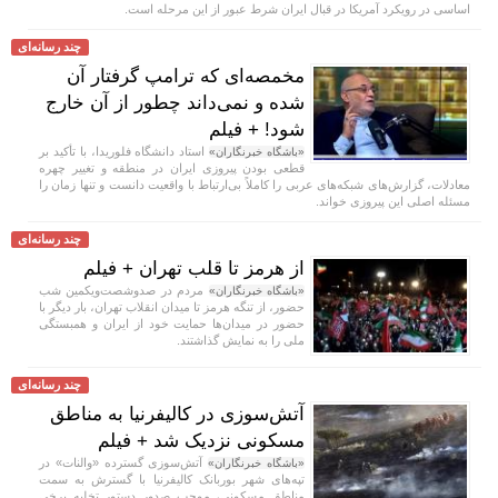
اساسی در رویکرد آمریکا در قبال ایران شرط عبور از این مرحله است.
چند رسانه‌ای
مخمصه‌ای که ترامپ گرفتار آن
شده و نمی‌داند چطور از آن خارج
شود! + فیلم
استاد دانشگاه فلوریدا، با تأکید بر
«باشگاه خبرنگاران»
قطعی بودن پیروزی ایران در منطقه و تغییر چهره
معادلات، گزارش‌های شبکه‌های عربی را کاملاً بی‌ارتباط با واقعیت دانست و تنها زمان را
مسئله اصلی این پیروزی خواند.
چند رسانه‌ای
از هرمز تا قلب تهران + فیلم
مردم در صدوشصت‌ویکمین شب
«باشگاه خبرنگاران»
حضور، از تنگه هرمز تا میدان انقلاب تهران، بار دیگر با
حضور در میدان‌ها حمایت خود از ایران و همبستگی
ملی را به نمایش گذاشتند.
چند رسانه‌ای
آتش‌سوزی در کالیفرنیا به مناطق
مسکونی نزدیک شد + فیلم
آتش‌سوزی گسترده «والنات» در
«باشگاه خبرنگاران»
تپه‌های شهر بوربانک کالیفرنیا با گسترش به سمت
مناطق مسکونی، موجب صدور دستور تخلیه برخی