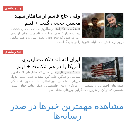
چند رسانه‌ای
وقتی حاج قاسم از شاهکار شهید
محسن حججی گفت + فیلم
در سالروز شهادت محسن حججی،
«باشگاه خبرنگاران»
روایت دیدار تاریخی او با حاج قاسم سلیمانی از شبی
آغاز می‌شود که شجاعت و دقت آتش او و همرزمانش
در برابر داعش، نام «لیلة‌الفتوح» را بر جای گذاشت.
چند رسانه‌ای
ایران افسانه شکست‌ناپذیری
آمریکا را در هم شکست + فیلم
در حالی که فشار‌های اقتصادی و
«باشگاه خبرنگاران»
سیاسی واشنگتن علیه کوبا تشدید شده است، هاوانا
میزبان نشستی بین‌المللی با حضور نمایندگان
جنبش‌های اجتماعی و سیاسی از آمریکای لاتین، فلسطین و دیگر نقاط جهان است؛
نشستی که در آن بر ضرورت همگرایی نیرو‌های مخالف سیا...
مشاهده مهمترین خبرها در صدر
رسانه‌ها