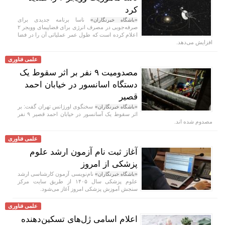
کرد
ناسا برنامه جدیدی برای
«باشگاه خبرنگاران»
صرفه‌جویی در مصرف انرژی برای فضاپیمای وویجر ۲
اعلام کرده است که طول عمر عملیاتی آن را در فضا
افزایش می‌دهد.
علمی فناوری
مصدومیت ۹ نفر بر اثر سقوط یک
دستگاه اسانسور در خیابان احمد
قصیر
سخنگوی اورژانس تهران گفت: بر
«باشگاه خبرنگاران»
اثر سقوط یک آسانسور در خیابان احمد قصیر ۹ نفر
مصدوم شده اند.
علمی فناوری
آغاز ثبت نام آزمون ارشد علوم
پزشکی از امروز
نام‌نویسی آزمون کارشناسی ارشد
«باشگاه خبرنگاران»
علوم پزشکی سال ۱۴۰۵ از طریق سایت مرکز
سنجش آموزش پزشکی امروز آغاز می‌شود.
علمی فناوری
اعلام اسامی ژل‌های تسکین‌دهنده