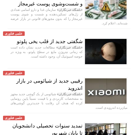
و شست‌وشوی پوست غیرمجاز
سازمان غذا و دارو اسامی تعدادی
«باشگاه خبرنگاران»
از ژل‌های تسکین‌دهنده و شست‌ و شوی پوست
غیرمجاز را که بدون مجوزهای قانونی در بازار عرضه
شده‌اند، اعلام کرد.
علمی فناوری
شگفتی جدید از قلب یخی پلوتو
مطالعات جدید نشان داده است
«باشگاه خبرنگاران»
که زمانی نیتروژن مایع در سطح پلوتو، به ویژه در
حوضه اسپوتنیک آن، وجود داشته است.
علمی فناوری
رقیبی جدید از شیائومی در بازار
اندروید
شیائومی از یک گوشی جدید مجهز
«باشگاه خبرنگاران»
به مشخصات کاربردی و با قیمت نسبتاً پایین رونمایی
کرده که هدف آن رقابت با جدیدترین گوشی‌های
میان‌رده اندرویدی است.
علمی فناوری
تمدید سنوات تحصیلی دانشجویان
تا پایان شهریور