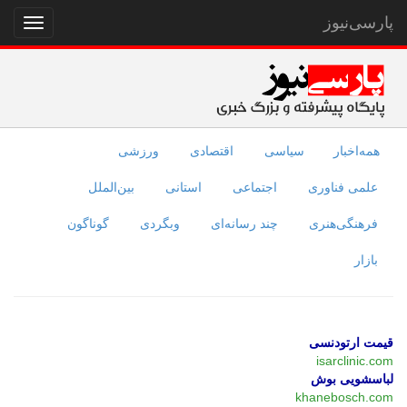
پارسی‌نیوز
نمایش
منو
همه‌اخبار
سیاسی
اقتصادی
ورزشی
علمی فناوری
اجتماعی
استانی
بین‌الملل
فرهنگی‌هنری
چند رسانه‌ای
وبگردی
گوناگون
بازار
قیمت ارتودنسی
isarclinic.com
لباسشویی بوش
khanebosch.com