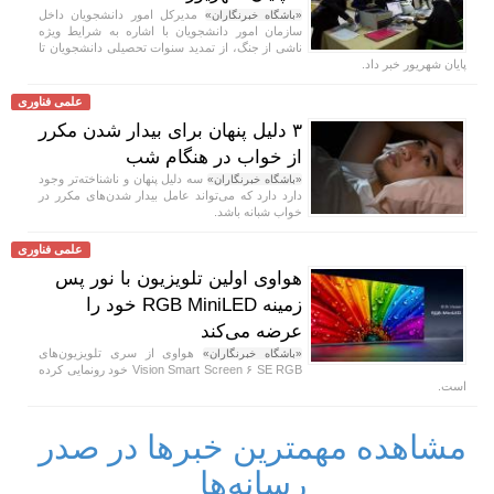
مدیرکل امور دانشجویان داخل
«باشگاه خبرنگاران»
سازمان امور دانشجویان با اشاره به شرایط ویژه
ناشی از جنگ، از تمدید سنوات تحصیلی دانشجویان تا
پایان شهریور خبر داد.
علمی فناوری
۳ دلیل پنهان برای بیدار شدن مکرر
از خواب در هنگام شب
سه دلیل پنهان و ناشناخته‌تر وجود
«باشگاه خبرنگاران»
دارد دارد که می‌تواند عامل بیدار شدن‌های مکرر در
خواب شبانه باشد.
علمی فناوری
هواوی اولین تلویزیون با نور پس
زمینه RGB MiniLED خود را
عرضه می‌کند
هواوی از سری تلویزیون‌های
«باشگاه خبرنگاران»
Vision Smart Screen ۶ SE RGB خود رونمایی کرده
است.
مشاهده مهمترین خبرها در صدر
رسانه‌ها