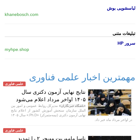
لباسشویی بوش
khanebosch.com
تبلیغات متنی
سرور HP
myhpe.shop
مهمترین اخبار علمی فناوری
علمی فناوری
نتایج نهایی آزمون دکتری سال
۱۴۰۵ اواخر مرداد اعلام می‌شود
مدیرکل روابط عمومی و امور بین
«باشگاه خبرنگاران»
الملل سازمان سنجش آموزش کشور از اعلام نتایج
نهایی آزمون دکتری (نیمه‌متمرکز) «Ph.D.» سال ۱۴۰۵
در اواخر مرداد ماه خبر داد.
علمی فناوری
ناسا ماموریت وویجر ۲ را تمدید