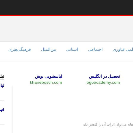
می فناوری
اجتماعی
استانی
بین‌الملل
فرهنگی‌هنری
تحصیل در انگلیس
لباسشویی بوش
تبل
khanebosch.com
ogoacademy.com
لب
وبگردی
قی
نه می‌توان اثرات آن را کاهش داد.