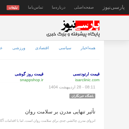
پارسی‌نیوز
صفحه‌اصلی
درباره‌ما
تماس‌با‌ما
تبلیغات
همه‌اخبار
سیاسی
اقتصادی
ورزشی
عل
قیمت ارتودنسی
قیمت روز گوشی
snappshop.ir
isarclinic.com
08:11 - 28 اردیبهشت 1404
باشگاه خبرنگاران
تأثیر تنهایی مدرن بر سلامت روان
انزوای مدرن چالشی جدی برای سلامت روان است، اما با اقدامات آگاها