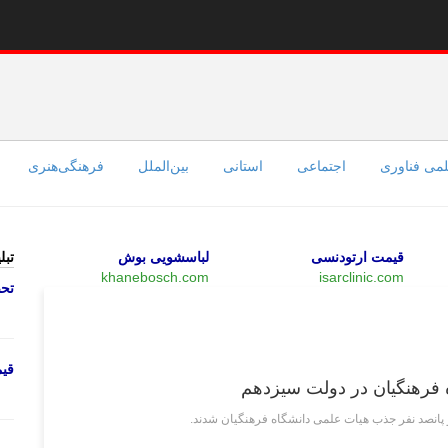
می فناوری
اجتماعی
استانی
بین‌الملل
فرهنگی‌هنری
قیمت ارتودنسی
لباسشویی بوش
تبل
khanebosch.com
isarclinic.com
تحص
علمی فناوری
قی
انصد نفر جذب هیات علمی دانشگاه فرهنگیان شدند.