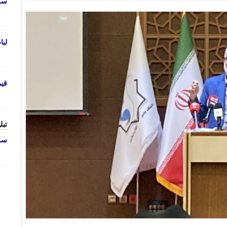
سرو
لب
قی
تبل
سرو