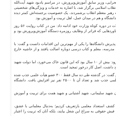
رایی، وزیر سابق آموزش‌وپرورش، در مراسم یادبود شهید آیت‌الله
انقلاب اسلامی برگزار شد، با اشاره به خدمات و ویژگی‌های شخصیتی
که رهبر معظم انقلاب برشمردند، یک خصوصیت برجسته‌اش کمتر دیده
دانشگاه و هم در میدان عمل، اهل تربیت و آموزش بود.
وزیر سابق آموزش‌وپرورش با اشاره به اقدامات و تحولات در دوره کوتاه وزارت خود ادامه داد: من در کتاب روایت ۵۶ روز
 ذکر کرده‌ام. دستاورد‌هایی که فراتر از وظایف روزمره دستگاه آموزش‌وپرورش بود و
ذیرش دانشگاه‌ها را یکی از مهم‌ترین این اقدامات دانست و گفت: با
درسه، معلم و کتاب درسی دوباره اصالت یافتند و از حاشیه خارج
وی به اجرای قانون رتبه‌بندی معلمان نیز اشاره کرد و افزود: بیش از ۱۰ سال بود که این قانون خاک می‌خورد، اما دولت شهید
ود داشت، اصل کار درخور تمجید است.
صحرایی همچنین به تحول در دانشگاه فرهنگیان پرداخت و گفت: در گذشته طی ده سال فقط ۳۰۰ عضو هیأت علمی جذب شده
بود؛ اما در این دوره کوتاه، بیش از هزار عضو هیأت علمی جذب شد و تعداد آن تا ۲۵۰۰ نفر نیز افزایش یافت. دانشگاه
ن شهید سلیمانی، شهید آشتیانی و شهید همت برای تربیت و آموزش
کشف استعداد معلمی بازتعریف کردیم؛ به‌دنبال معلمانی با عشق،
فیش حقوقی به سراغ این شغل بیایند، بلکه آنان که تربیت را اعتبار