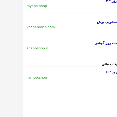
ر HP
myhpe.shop
اسشویی بوش
khanebosch.com
مت روز گوشی
snappshop.ir
یغات متنی
ر HP
myhpe.shop