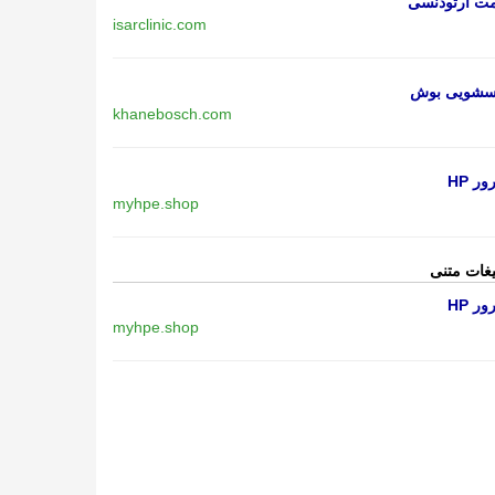
مت ارتودنسی
isarclinic.com
اسشویی بوش
khanebosch.com
ر HP
myhpe.shop
یغات متنی
ر HP
myhpe.shop