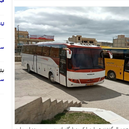
قی
لب
سرو
تبل
سرو
د سال گذشته همواره با کمبود ناوگان اتوبوس روبرو بوده ایم و این