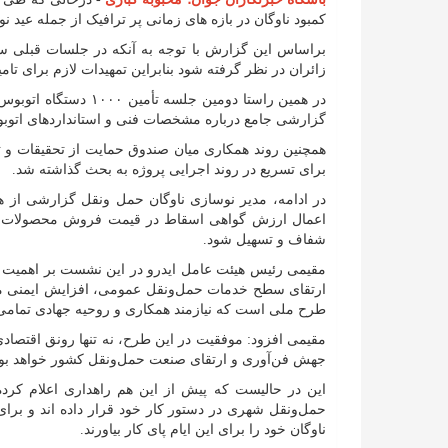
کمبود ناوگان در بازه های زمانی پر ترافیک از جمله عید 
براساس این گزارش با توجه به آنکه در جلسات قبلی ست
زائران در نظر گرفته شود بنابراین تمهیدات لازم برای تام
در همین راستا دومین 
گزارشی جامع درباره مشخصات فنی و استانداردهای اتوبوس
همچنین روند همکاری میان صندوق حمایت از تحقیقات و ت
برای تسریع در روند اجرایی پروژه به بحث گذاشته شد.
در ادامه، مدیر نوسازی ناوگان حمل ونقل گزارشی از ه
اعمال ارزش گواهی اسقاط در قیمت فروش محصولات جدید ا
شفاف و تسهیل شود.
مقیمی رئیس هیئت عامل ایدرو در این نشست بر اهمیت تس
ارتقای سطح خدمات حمل‌ونقل عمومی، افزایش ایمنی مس
طرح ملی است که نیازمند همکاری و روحیه جهادی تمام
مقیمی افزود: موفقیت در این طرح، نه تنها رونق اقتصادی
جهش فن‌آوری و ارتقای صنعت حمل‌ونقل کشور خواهد بود
این در حالیست که پیش از این هم راهداری اعلام کرده
حمل‌ونقل شهری در دستور کار خود قرار داده اند و برای
ناوگان خود را برای این ایام پای کار بیاورند.