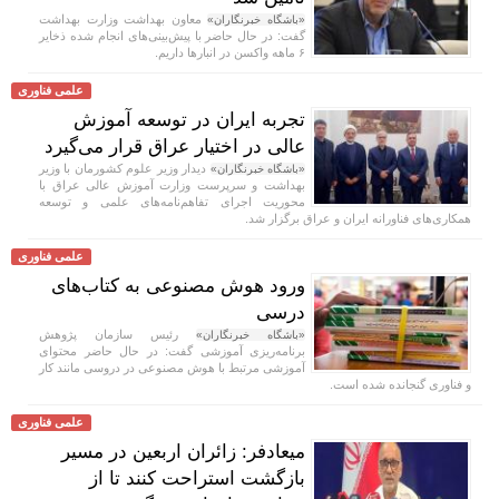
معاون بهداشت وزارت بهداشت
«باشگاه خبرنگاران»
گفت: در حال حاضر با پیش‌بینی‌های انجام شده ذخایر
۶ ماهه واکسن در انبار‌ها داریم.
علمی فناوری
تجربه ایران در توسعه آموزش
عالی در اختیار عراق قرار می‌گیرد
دیدار وزیر علوم کشورمان با وزیر
«باشگاه خبرنگاران»
بهداشت و سرپرست وزارت آموزش عالی عراق با
محوریت اجرای تفاهم‌نامه‌های علمی و توسعه
همکاری‌های فناورانه ایران و عراق برگزار شد.
علمی فناوری
ورود هوش مصنوعی به کتاب‌های
درسی
رئیس سازمان پژوهش
«باشگاه خبرنگاران»
برنامه‌ریزی آموزشی گفت: در حال حاضر محتوای
آموزشی مرتبط با هوش مصنوعی در دروسی مانند کار
و فناوری گنجانده شده است.
علمی فناوری
میعادفر: زائران اربعین در مسیر
بازگشت استراحت کنند تا از