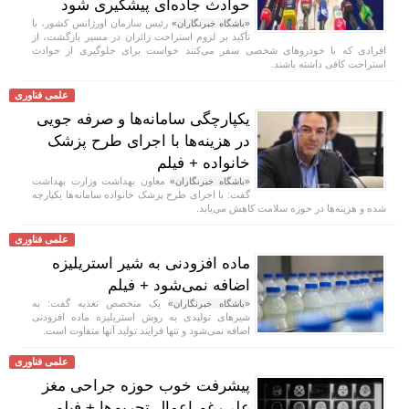
حوادث جاده‌ای پیشگیری شود
رئیس سازمان اورژانس کشور، با
«باشگاه خبرنگاران»
تأکید بر لزوم استراحت زائران در مسیر بازگشت، از
افرادی که با خودروهای شخصی سفر می‌کنند خواست برای جلوگیری از حوادث
استراحت کافی داشته باشند.
علمی فناوری
یکپارچگی سامانه‌ها و صرفه جویی
در هزینه‌ها با اجرای طرح پزشک
خانواده + فیلم
معاون بهداشت وزارت بهداشت
«باشگاه خبرنگاران»
گفت: با اجرای طرح پزشک خانواده سامانه‌ها یکپارچه
شده و هزینه‌ها در حوزه سلامت کاهش می‌یابد.
علمی فناوری
ماده افزودنی به شیر استریلیزه
اضافه نمی‌شود + فیلم
یک متخصص تغذیه گفت: به
«باشگاه خبرنگاران»
شیر‌های تولیدی به روش استریلیزه ماده افزودنی
اضافه نمی‌شود و تنها فرایند تولید آنها متفاوت است.
علمی فناوری
پیشرفت خوب حوزه جراحی مغز
علی‌رغم اعمال تحریم‌ها + فیلم