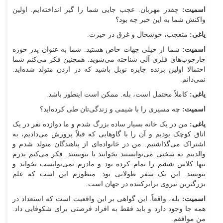
اسمیت:
چقدر مهربان. عجب جایی شما را گیر انداخته‌ایم. اولین
واکنش شما به این خبر چه بود؟
یاغی:
متعجب، خوشحال و غرق در حیرت.
اسمیت:
شما از خیلی جهات خاص هستید. شما به عنوان پدر حوزه
چارچوب‌های فلزی-آلی شناخته می‌شوید. همچنین فکر می‌کنم شما
احتمالا اولین برنده جایزه نوبل باشید که در اردن متولد شده‌اید.
نمی‌دانم.
یاغی:
کاملاً محتمل است، بله. ممکن است اینطور باشد.
اسمیت:
چه مسیری را با شیمی و زندگی‌تان طی کرده‌اید؟
یاغی:
من در یک خانه بسیار ساده بزرگ شدم و ما دوازده نفر در یک
اتاق کوچک بودیم و آن را با گاو‌هایی که قبلاً پرورش می‌دادیم، به
اشتراک می‌گذاشتیم. من در خانواده‌ای از پناهندگان متولد شدم و
والدینم به سختی می‌توانستند بخوانند یا بنویسند. فکر می‌کنم پدرم
تنها کلاس ششم را تمام کرده بود و مادرم نمی‌توانست بخواند و
بنویسد. این یک سفر طولانی بود. منظورم این است که علم
بزرگترین نیروی برابرکننده در جهان است.
اسمیت:
بله، واقعاً. این گواهی بر این واقعیت است که استعداد در
همه جا وجود دارد و باید فقط به افراد فرصتی برای شکوفایی داد.
من موافقم.