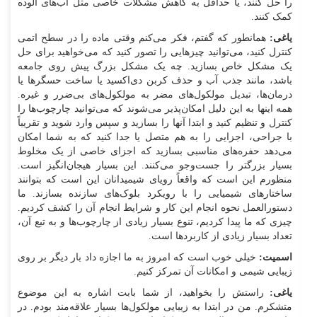
را حل کنند، یا حداقل به کاهش مشکلات خاصی مثل آب‌های آلوده
کمک کنند.
یاغی:
همانطور که گفتم، فکر می‌کنم وقتی ماده را در سطح اتمی
کنترل کنید، می‌توانید چیز‌هایی را تصور کنید که می‌خواهید برای حل
یک مشکل خاص بسازید. چه یک مشکل بزرگ پیش روی جامعه
باشد، مانند جذب آب و حذف کربن دی‌اکسید یا ساخت حسگر‌ها یا
درمان‌ها، تبدیل مولکول‌های مضر به مولکول‌های بی‌ضرر و غیره.
همه اینها به این دلیل امکان‌پذیر می‌شوند که می‌توانید چارچوب‌ها را
کنترل و تنظیم کنید و ابتدا آنها را بسازید و سپس وارد شوید و تقریباً
با جراحی، اجزایی را به هم متصل یا جدا کنید که به شما امکان
می‌دهد حفره‌های مناسبی بسازید که اجزای خاصی از یک مخلوط
بسیار بزرگتر را جست‌و‌جو می‌کنند. این بسیار هیجان‌انگیز است.
منظورم این است که واقعاً رویای شیمیدانان این است که بتوانند
ساختار‌های شیمیایی را با رویکرد بلوک‌های سازنده بسازند. ما
دستورالعمل نحوه انجام این کار و شرایط انجام آن را کشف کردیم.
چیزی که ما پیدا کردیم، تنوع بسیار زیادی از چارچوب‌ها و به تبع آن،
تعداد بسیار زیادی از کاربرد‌ها است.
اسمیت:
خیلی خوب است که امروز به ما اجازه داد بار دیگر بر روی
زیبایی شیمی و امکانات آن تمرکز کنیم.
یاغی:
راستش را بخواهید، از شما بابت اشاره به این موضوع
متشکرم. من در ابتدا به زیبایی مولکول‌ها بسیار علاقه‌مند بودم. در