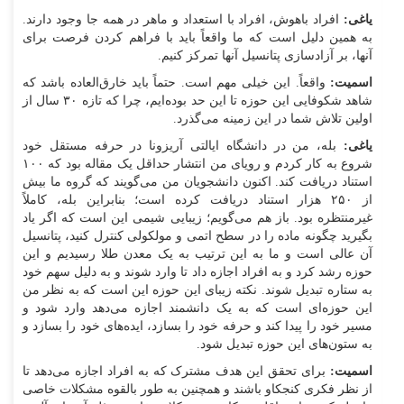
یاغی:
افراد باهوش، افراد با استعداد و ماهر در همه جا وجود دارند.
به همین دلیل است که ما واقعاً باید با فراهم کردن فرصت برای
آنها، بر آزادسازی پتانسیل آنها تمرکز کنیم.
اسمیت:
واقعاً. این خیلی مهم است. حتماً باید خارق‌العاده باشد که
شاهد شکوفایی این حوزه تا این حد بوده‌ایم، چرا که تازه ۳۰ سال از
اولین تلاش شما در این زمینه می‌گذرد.
یاغی:
بله، من در دانشگاه ایالتی آریزونا در حرفه مستقل خود
شروع به کار کردم و رویای من انتشار حداقل یک مقاله بود که ۱۰۰
استناد دریافت کند. اکنون دانشجویان من می‌گویند که گروه ما بیش
از ۲۵۰ هزار استناد دریافت کرده است؛ بنابراین بله، کاملاً
غیرمنتظره بود. باز هم می‌گویم؛ زیبایی شیمی این است که اگر یاد
بگیرید چگونه ماده را در سطح اتمی و مولکولی کنترل کنید، پتانسیل
آن عالی است و ما به این ترتیب به یک معدن طلا رسیدیم و این
حوزه رشد کرد و به افراد اجازه داد تا وارد شوند و به دلیل سهم خود
به ستاره تبدیل شوند. نکته زیبای این حوزه این است که به نظر من
این حوزه‌ای است که به یک دانشمند اجازه می‌دهد وارد شود و
مسیر خود را پیدا کند و حرفه خود را بسازد، ایده‌های خود را بسازد و
به ستون‌های این حوزه تبدیل شود.
اسمیت:
برای تحقق این هدف مشترک که به افراد اجازه می‌دهد تا
از نظر فکری کنجکاو باشند و همچنین به طور بالقوه مشکلات خاصی