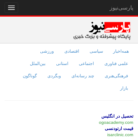
پارسی‌نیوز
نمایش
منو
همه‌اخبار
سیاسی
اقتصادی
ورزشی
علمی فناوری
اجتماعی
استانی
بین‌الملل
فرهنگی‌هنری
چند رسانه‌ای
وبگردی
گوناگون
بازار
تحصیل در انگلیس
ogoacademy.com
قیمت ارتودنسی
isarclinic.com