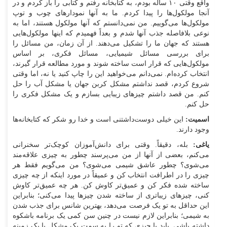
واقع وقتی ۱۰ ساله بودم، به کتابخانه رفتم و کتابی را باز کردم و در
آنجا مولکول‌ها را پیدا کردم. ما به آنها نمودار‌های چوب و توپ
مولکول‌ها می‌گوییم. من نمی‌دانستم که آنها مولکول هستند، اما به
نوعی بلافاصله جذب آنها شدم و بعداً فهمیدم که اینها مولکول‌هایی
هستند که جهان ما را تشکیل می‌دهند. از آن زمان، من مسائل را
برای بررسی مسائل شیمیایی، مسائل فکری، بر اساس
مولکول‌هایی که قرار است ساخته شوند و مورد مطالعه قرار گیرند،
انتخاب کرده‌ام. نمی‌دانم می‌خواهید این را چاپ کنید یا نه، اما وقتی
شروع کردم، قصد نداشتم مشکل کربن جهان یا مشکل آب را حل
کنم. من قصد داشتم چیز‌های زیبایی بسازم و یک مشکل فکری را
حل کنم.
اسمیت:
این خیلی دوست‌داشتنی است و خدا رو شکر که کتابخانه‌ها
وجود دارند.
یاغی:
بله، دقیقاً. وقتی برای دانش‌آموزان کوچک‌تر سخنرانی
می‌کنم، بعضی از آنها از من می‌پرسند چطور به چیزی علاقه‌مند
می‌شوی؟ چطور عاشق شیمی می‌شوی؟ من می‌گویم فقط هر
چیزی را در اطرافت انتخاب کن و عمیقاً در مورد اینکه از چه چیزی
ساخته شده فکر کن و عمیق‌تر کاوش کن. هر چه عمیق‌تر کاوش
کنی، چیز‌های زیباتری از ساخته شدن چیز‌ها پیدا می‌کنی؛ بنابراین
این حداقل به تو یک فرصت می‌دهد، بهترین شانس برای جذب شدن
به شیمی؛ بنابراین لازم نیست در چنین سن کمی یک برنامه باشکوه
داشته باشی. باید با چیزی که تو را به سمت یک مشکل یا یک زمینه