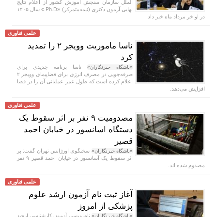
الملل سازمان سنجش آموزش کشور از اعلام نتایج
نهایی آزمون دکتری (نیمه‌متمرکز) «Ph.D.» سال ۱۴۰۵
در اواخر مرداد ماه خبر داد.
علمی فناوری
ناسا ماموریت وویجر ۲ را تمدید
کرد
ناسا برنامه جدیدی برای
«باشگاه خبرنگاران»
صرفه‌جویی در مصرف انرژی برای فضاپیمای وویجر ۲
اعلام کرده است که طول عمر عملیاتی آن را در فضا
افزایش می‌دهد.
علمی فناوری
مصدومیت ۹ نفر بر اثر سقوط یک
دستگاه اسانسور در خیابان احمد
قصیر
سخنگوی اورژانس تهران گفت: بر
«باشگاه خبرنگاران»
اثر سقوط یک آسانسور در خیابان احمد قصیر ۹ نفر
مصدوم شده اند.
علمی فناوری
آغاز ثبت نام آزمون ارشد علوم
پزشکی از امروز
نام‌نویسی آزمون کارشناسی ارشد
«باشگاه خبرنگاران»