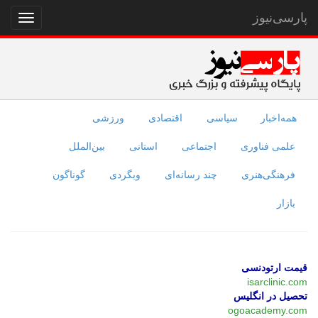
پارسی‌نیوز
نمایش
منو
همه‌اخبار
سیاسی
اقتصادی
ورزشی
علمی فناوری
اجتماعی
استانی
بین‌الملل
فرهنگی‌هنری
چند رسانه‌ای
وبگردی
گوناگون
بازار
قیمت ارتودنسی
isarclinic.com
تحصیل در انگلیس
ogoacademy.com