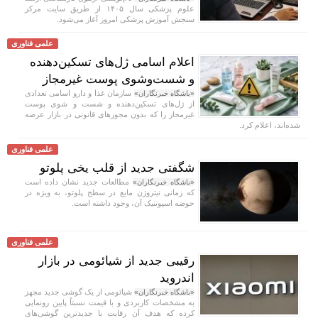
علوم پزشکی سال ۱۴۰۵ از طریق سایت مرکز
سنجش آموزش پزشکی امروز آغاز می‌شود.
علمی فناوری
اعلام اسامی ژل‌های تسکین‌دهنده
و شست‌وشوی پوست غیرمجاز
سازمان غذا و دارو اسامی تعدادی
«باشگاه خبرنگاران»
از ژل‌های تسکین‌دهنده و شست‌ و شوی پوست
غیرمجاز را که بدون مجوزهای قانونی در بازار عرضه
شده‌اند، اعلام کرد.
علمی فناوری
شگفتی جدید از قلب یخی پلوتو
مطالعات جدید نشان داده است
«باشگاه خبرنگاران»
که زمانی نیتروژن مایع در سطح پلوتو، به ویژه در
حوضه اسپوتنیک آن، وجود داشته است.
علمی فناوری
رقیبی جدید از شیائومی در بازار
اندروید
شیائومی از یک گوشی جدید مجهز
«باشگاه خبرنگاران»
به مشخصات کاربردی و با قیمت نسبتاً پایین رونمایی
کرده که هدف آن رقابت با جدیدترین گوشی‌های