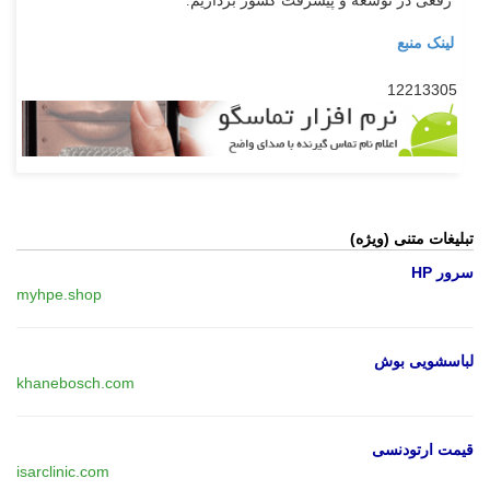
رفعی در توسعه و پیشرفت کشور برداریم.
لینک منبع
12213305
تبلیغات متنی (ویژه)
سرور HP
myhpe.shop
لباسشویی بوش
khanebosch.com
قیمت ارتودنسی
isarclinic.com