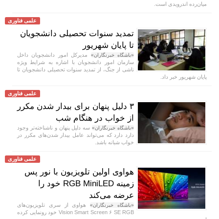
میان‌رده اندرویدی است.
علمی فناوری
تمدید سنوات تحصیلی دانشجویان
تا پایان شهریور
مدیرکل امور دانشجویان داخل
«باشگاه خبرنگاران»
سازمان امور دانشجویان با اشاره به شرایط ویژه
ناشی از جنگ، از تمدید سنوات تحصیلی دانشجویان تا
پایان شهریور خبر داد.
علمی فناوری
۳ دلیل پنهان برای بیدار شدن مکرر
از خواب در هنگام شب
سه دلیل پنهان و ناشناخته‌تر وجود
«باشگاه خبرنگاران»
دارد دارد که می‌تواند عامل بیدار شدن‌های مکرر در
خواب شبانه باشد.
علمی فناوری
هواوی اولین تلویزیون با نور پس
زمینه RGB MiniLED خود را
عرضه می‌کند
هواوی از سری تلویزیون‌های
«باشگاه خبرنگاران»
Vision Smart Screen ۶ SE RGB خود رونمایی کرده