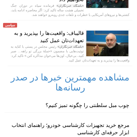
فرمانده سپاه در دوران جنگ
«باشگاه خبرنگاران»
تحمیلی هشت ساله تاکید کرد: اگر محاصره ادامه یابد،
کشتی‌ها و نیرو‌های آمریکایی با خطرات و تلفات جدی رو‌به‌رو خواهند شد.
سیاسی
قالیباف: واقعیت‌ها را بپذیرید و به
تعهدات‌تان عمل کنید
رئیس مجلس در پستی با کنایه به
«باشگاه خبرنگاران»
توئیت‌هایی با مضمون «حملهٔ بزرگی تو راهه… صبر
کنید، بی‌خیال، اون‌ها می‌خوان مذاکره کنن.» تاکید کرد:
واقعیت‌ها را بپذیرید و به تعهدات‌تان عمل کنید.
مشاهده مهمترین خبرها در صدر
رسانه‌ها
چوب مبل سلطنتی را چگونه تمیز کنیم؟
مرجع خرید تجهیزات کارشناسی خودرو؛ راهنمای انتخاب
ابزار حرفه‌ای کارشناسی