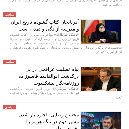
افرادی برای حضور با پوشش‌های ناهنجار در عرصه اجتماعی از خارج از کشور دلار و ارز
دریافت می‌کنند.
سیاسی
آذربایجان کتاب گشوده تاریخ ایران
و مدرسه آزادگی و تمدن است
مهاجرانی، تبریز را «کتاب گشوده
«باشگاه خبرنگاران»
تاریخ ایران‌زمین و مدرسه آزادگی، غیرت و تمدن»
توصیف کرد و با گرامیداشت یاد مفاخر، شهدا و
شخصیت‌های اثرگذار این دیار، بر نقش بی‌بدیل آذربایجان در شکل‌گیری هویت، فرهنگ و
اقتدار ایران تأکید کرد.
سیاسی
پیام تسلیت عراقچی در پی
درگذشت ابوالقاسم قاسم‌زاده
روزنامه‌نگار پیشکسوت
وزیر امور خارجه، درگذشت
«باشگاه خبرنگاران»
ابوالقاسم قاسم‌زاده روزنامه‌نگار پیشکسوت را تسلیت
گفت.
سیاسی
محسن رضایی: اجازه باز شدن
مسیر دوم در تنگه هرمز را
نخواهیم داد