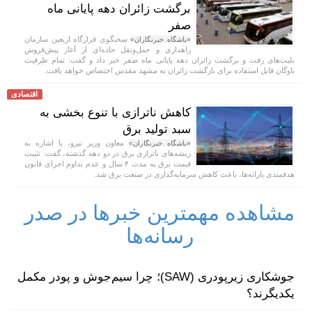
برگشت زائران دهه پایانی ماه
صفر
سخنگوی قرارگاه اربعین سازمان
«باشگاه خبرنگاران»
راهداری و حمل‌ونقل جاده‌ای از آغاز پیش‌فروش
بلیت‌های رفت و برگشت زائران دهه پایانی ماه صفر خبر داد و گفت: تمام ظرفیت
ناوگان قابل استفاده برای بازگشت زائران به مشهد مقدس اختصاص خواهد یافت.
اقتصادی
کاهش ناترازی با تنوع بخشی به
سبد تولید برق
معاون وزیر نیرو، با اشاره به
«باشگاه خبرنگاران»
ریشه‌های ناترازی برق در دو دهه گذشته، گفت: تثبیت
قیمت برق به مدت ۴ سال و عدم تداوم اجرای قانون
هدفمندی یارانه‌ها، باعث کاهش سرمایه‌گذاری در صنعت برق شد.
مشاهده مهمترین خبرها در صدر
رسانه‌ها
جوشکاری زیرپودری (SAW)؛ چرا سیم‌جوش و پودر مکمل
یکدیگرند؟