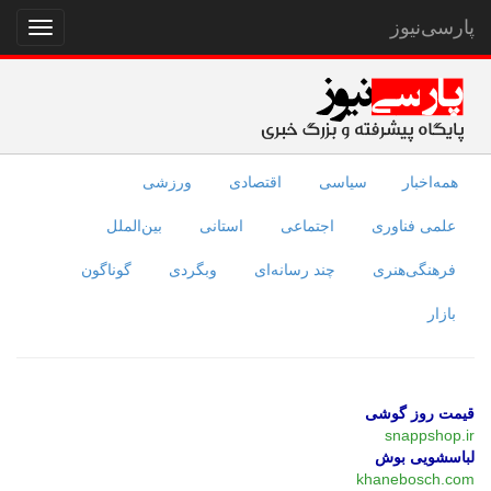
پارسی‌نیوز
نمایش
منو
همه‌اخبار
سیاسی
اقتصادی
ورزشی
علمی فناوری
اجتماعی
استانی
بین‌الملل
فرهنگی‌هنری
چند رسانه‌ای
وبگردی
گوناگون
بازار
قیمت روز گوشی
snappshop.ir
لباسشویی بوش
khanebosch.com