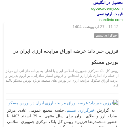
تحصیل در انگلیس
ogoacademy.com
قیمت ارتودنسی
isarclinic.com
11:12 - 27 اردیبهشت 1404
اقتصادی
خبرگزاری تسنیم
فرزین خبر داد: عرضه اوراق مرابحه ارزی ایران در
بورس مسکو
رییس کل بانک مرکزی جمهوری اسلامی ایران با اشاره به برنامه های آتی این مرکز
از جمله راه انداری بازار ارز اشخاص و فروش امتیاز صادراتی، بر لزوم پذیرش و
عرضه اوراق صکوک مرابحه ارزی در بورس های منطقه بویژه بورس مسکو تاکید
کرد.
به گزارش
خبرگزاری تسنیم
، جلسه مجمع عمومی عادی مرکز
مبادله ارز و طلای ایران برای سال منتهی به 29 اسفند 1403 با
حضور «محمدرضا فرزین» رییس کل بانک مرکزی جمهوری اسلامی