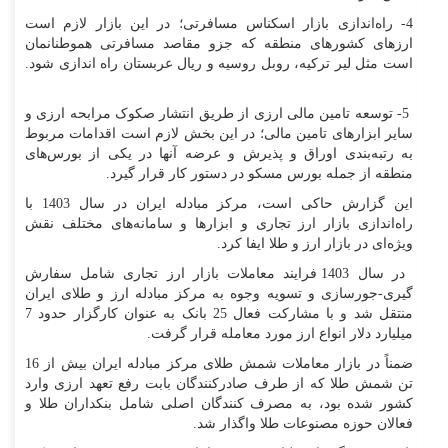
4- راه‌اندازی بازار اسکناس مسافرتی؛ در این بازار لازم است
ارزهای کشورهای منطقه که جزو مقاصد مسافرتی هموطنانمان
است مثل لیر ترکیه، روبل روسیه و ریال عربستان راه اندازی شود.
5- توسعه تامین مالی ارزی از طریق انتشار صکوک مرابحه ارزی و
سایر ابزارهای تامین مالی؛ در این بخش لازم است اقدامات مربوط
به رتبه‌بندی اوراق و پذیرش و عرضه آنها در یکی از بورس‌های
منطقه از جمله بورس مسکو در دستور کار قرار گیرد.
این گزارش حاکی است، مرکز مبادله ایران در سال 1403 با
راه‌اندازی بازار ارز تجاری و ابزارها و سامانه‌های مختلف نقش
ویژه‌ای در بازار ارز و طلا ایفا کرد.
در سال 1403 فرایند معاملات بازار ارز تجاری شامل سفارش
گیری-جورسازی و تسویه وجوه به مرکز مبادله ارز و طلای ایران
منتقل شد و با مشارکت فعال 25 بانک به عنوان کارگزار حدود 7
میلیارد دلار انواع ارز مورد معامله قرار گرفت.
ضمناً در بازار معاملات شمش طلای مرکز مبادله ایران بیش از 16
تن شمش طلا که از طرف صادرکنندگان بابت رفع تعهد ارزی وارد
کشور شده بود، به مصرف کنندگان اصلی شامل بنکداران طلا و
فعالان حوزه مصنوعات طلا واگذار شد.