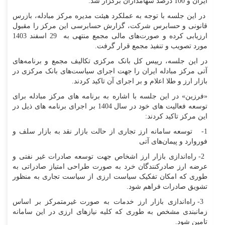
ایران و 100 درصد سهامداران برگزار شد.
در این جلسه با توجه به عملکرد هیئت مدیره مرکز مبادله، بازرس
قانونی و حسابرس شرکت، گزارش حسابرسی این مرکز را مقبول
ارزیابی کرده و صورت‌های مالی مجمع منتهی به 29 اسفند 1403
مورد تصویب و تنفیذ مجمع قرار گرفت.
در این جلسه، رییس کل بانک مرکزی تکالیف مجمع و برنامه‌های
آتی مرکز مبادله ایران را جهت اجرای سیاست‌های بانک مرکزی در
بازار ارز و طلا اعلام و بر اجرای آن تاکید کردند.
«فرزین» در این جلسه با اشاره به برنامه های مرکز مبادله برای
توسعه فعالیت های خود در سال 1404 بر اجرای برنامه های ذیل در
این مرکز تاکید کردند:
1- توسعه سامانه ارز تجاری از حالت بازار نقد به بازار سلف و
فوروارد و پیمان‌های آتی
2- راه‌اندازی بازار ارز اشخاص جهت توسعه صادرات غیر نفتی و
عرضه ارز صادرکنندگان خرد به صورت طراحی امتیاز صادراتی به
طوری که امکان تفکیک سیاست ارزی از سیاست تجاری به منظور
تشویق صادرات فراهم شود.
3- راه‌اندازی بازار ارز خدمات به صورت غیرمتمرکز بر اساس
زمانبندی مشخص به طوری که کلیه نیازهای ارزی در این سامانه
تامین شود.