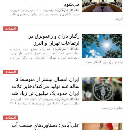
می‌شود
رئیس‌کل بانک مرکزی بر ضرورت
«باشگاه خبرنگاران»
سرمایه‌گذاری و توسعه زیرساخت‌های این فناوری تأکید
کردند.
اقتصادی
رگبار باران و رعدوبرق در
ارتفاعات تهران و البرز
مدیرکل پیش بینی سازمان
«باشگاه خبرنگاران»
هواشناسی گفت: امشب در شرق گیلان، مازندران،
ارتفاعات البرز و تهران، افزایش ابر، رگبار باران و
رعد و برق مورد انتظار است.
اقتصادی
ایران امسال بیشتر از متوسط ۵
ساله غله تولید می‌کند/ذخایر غلات
ایران حدود یک میلیون تن زیاد شد
پیش‌بینی کرد تولید غلات ایران در
«باشگاه خبرنگاران»
سال زراعی ۲۰۲۶ با عبور از متوسط ۵ ساله به ۲۱.۶
میلیون تن برسد.
اقتصادی
علی‌آبادی: دستاورد‌های صنعت آب