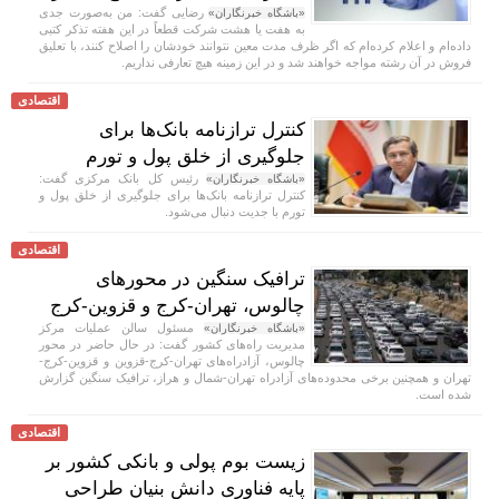
رضایی گفت: من به‌صورت جدی
«باشگاه خبرنگاران»
به هفت یا هشت شرکت قطعاً در این هفته تذکر کتبی
داده‌ام و اعلام کرده‌ام که اگر ظرف مدت معین نتوانند خودشان را اصلاح کنند، با تعلیق
فروش در آن رشته مواجه خواهند شد و در این زمینه هیچ تعارفی نداریم.
اقتصادی
کنترل ترازنامه بانک‌ها برای
جلوگیری از خلق پول و تورم
رئیس کل بانک مرکزی گفت:
«باشگاه خبرنگاران»
کنترل ترازنامه بانک‌ها برای جلوگیری از خلق پول و
تورم با جدیت دنبال می‌شود.
اقتصادی
ترافیک سنگین در محورهای
چالوس، تهران-کرج و قزوین-کرج
مسئول سالن عملیات مرکز
«باشگاه خبرنگاران»
مدیریت راه‌های کشور گفت: در حال حاضر در محور
چالوس، آزادراه‌های تهران-کرج-قزوین و قزوین-کرج-
تهران و همچنین برخی محدوده‌های آزادراه تهران-شمال و هراز، ترافیک سنگین گزارش
شده است.
اقتصادی
زیست بوم پولی و بانکی کشور بر
پایه فناوری دانش بنیان طراحی