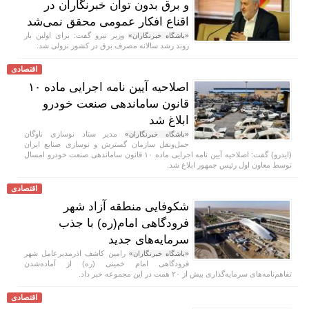
و برق بدون توان خبرنگاران در
اقناع افکار عمومی محقق نمی‌شد
وزیر نیرو گفت: برای اولین بار
«باشگاه خبرنگاران»
روند رشد سالانه مصرف برق در کشور نزولی شد.
اقتصادی
اصلاحیه آیین نامه اجرایی ماده ۱۰
قانون ساماندهی صنعت خودرو
ابلاغ شد
مدیر ستاد نوسازی ناوگان
«باشگاه خبرنگاران»
حمل‌ونقل سازمان گسترش و نوسازی صنایع ایران
(ایدرو) گفت: اصلاحیه آیین نامه اجرایی ماده ۱۰ قانون ساماندهی صنعت خودرو امسال
توسط معاون اول رئیس جمهور ابلاغ شد.
اقتصادی
شکوفایی منطقه آزاد شهر
فرودگاهی امام(ره) با جذب
سرمایه‌های جدید
رامین کاشف اذرمدیرعامل شهر
«باشگاه خبرنگاران»
فرودگاهی امام خمینی (ره) از آماده‌شدن
تفاهم‌نامه‌های سرمایه‌گذاری بیش از ۲۰ همت در این مجموعه خبر داد.
اقتصادی