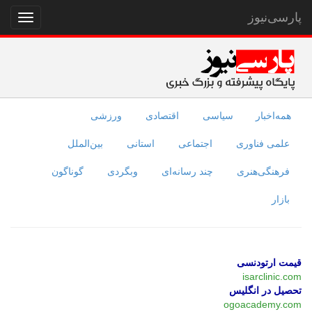
پارسی‌نیوز
نمایش
منو
همه‌اخبار
سیاسی
اقتصادی
ورزشی
علمی فناوری
اجتماعی
استانی
بین‌الملل
فرهنگی‌هنری
چند رسانه‌ای
وبگردی
گوناگون
بازار
قیمت ارتودنسی
isarclinic.com
تحصیل در انگلیس
ogoacademy.com