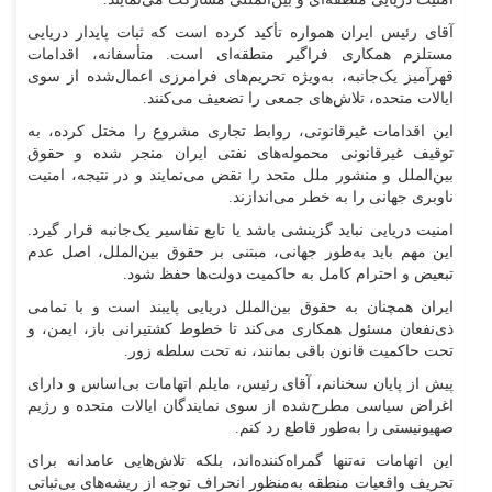
آقای رئیس ایران همواره تأکید کرده است که ثبات پایدار دریایی
مستلزم همکاری فراگیر منطقه‌ای است. متأسفانه، اقدامات
قهرآمیز یک‌جانبه، به‌ویژه تحریم‌های فرامرزی اعمال‌شده از سوی
ایالات متحده، تلاش‌های جمعی را تضعیف می‌کنند.
این اقدامات غیرقانونی، روابط تجاری مشروع را مختل کرده، به
توقیف غیرقانونی محموله‌های نفتی ایران منجر شده و حقوق
بین‌الملل و منشور ملل متحد را نقض می‌نمایند و در نتیجه، امنیت
ناوبری جهانی را به خطر می‌اندازند.
امنیت دریایی نباید گزینشی باشد یا تابع تفاسیر یک‌جانبه قرار گیرد.
این مهم باید به‌طور جهانی، مبتنی بر حقوق بین‌الملل، اصل عدم
تبعیض و احترام کامل به حاکمیت دولت‌ها حفظ شود.
ایران همچنان به حقوق بین‌الملل دریایی پایبند است و با تمامی
ذی‌نفعان مسئول همکاری می‌کند تا خطوط کشتیرانی باز، ایمن، و
تحت حاکمیت قانون باقی بمانند، نه تحت سلطه زور.
پیش از پایان سخنانم، آقای رئیس، مایلم اتهامات بی‌اساس و دارای
اغراض سیاسی مطرح‌شده از سوی نمایندگان ایالات متحده و رژیم
صهیونیستی را به‌طور قاطع رد کنم.
این اتهامات نه‌تنها گمراه‌کننده‌اند، بلکه تلاش‌هایی عامدانه برای
تحریف واقعیات منطقه به‌منظور انحراف توجه از ریشه‌های بی‌ثباتی