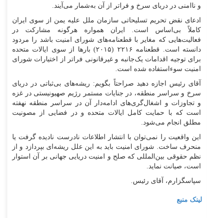
و ناامنی در دریای سرخ و فراتر از آن به‌شمار می‌آیند.
ادعای نقض تحریم تسلیحاتی سازمان ملل علیه یمن از سوی ایران
کاملاً بی‌اساس است. ایران همواره هرگونه مشارکت در
فعالیت‌هایی که مغایر با قطعنامه‌های شورای امنیت باشد را مردود
دانسته است. قطعنامه ۲۲۱۶ (۲۰۱۵) بار‌ها از سوی ایالات متحده
برای توجیه اقدامات یک‌جانبه و غیرقانونی فراتر از اختیارات شورای
امنیت سوءاستفاده شده است.
آقای رئیس اجازه دهید صراحتاً بگویم: ریشه‌های بی‌ثباتی در دریای
سرخ و سراسر منطقه، در جنایات مستمر رژیم صهیونیستی در غزه
و تجاوزات و اشغال‌گری‌های ادامه‌دار آن در سراسر منطقه نهفته
است که با حمایت کامل ایالات متحده و در فضایی از مصونیت
مطلق انجام می‌شود.
این واقعیت را نمی‌توان با انتشار اطلاعات نادرست نادیده گرفت یا
منحرف ساخت. شورای امنیت باید به این علل ریشه‌ای بپردازد و از
نظم حقوقی بین‌المللی که صلح و امنیت دریایی جهانی بر آن استوار
است، صیانت نماید.
سپاسگزارم، آقای رئیس.
لینک منبع