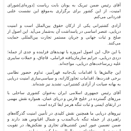
آقای رئیس ضمن تبریک به یونان بابت ریاست [دوره‌ای]شورای
امنیت، از این کشور برای برگزاری به‌موقع این نشست علنی
قدردانی می‌کنم.
آزادی کشتیرانی یکی از ارکان حقوق بین‌الملل است و امنیت
دریایی، عنصر اساسی در پاسداشت آن به‌شمار می‌آید. این اصول از
صلح و ثبات جهانی و جریان مستمر تجارت بین‌المللی حمایت
می‌کنند.
با این حال، این اصول امروزه با تهدید‌های فزاینده و جدی از جمله؛
دزدی دریایی، جرایم سازمان‌یافته فراملی، قاچاق، و حملات سایبری
علیه زیرساخت‌های دریایی، مواجه‌اند.
این چالش‌ها با اقدامات یک‌جانبه قهرآمیز، تداوم حضور نظامی
برخی قدرت‌ها، اقدامات تجاوزکارانه، و سیاسی‌سازی امنیت دریایی
به بهانه صیانت از آزادی کشتیرانی، تشدید نیز شده‌اند.
آقای رئیس جمهوری اسلامی ایران به‌عنوان کشوری ساحلی با
مرز‌های گسترده در خلیج فارس و دریای عمان، همواره نقش مهمی
در ارتقای ایمنی و ثبات تنگه هرمز ایفا کرده است.
نیرو‌های دریایی ما همچنین نقش کلیدی در تأمین امنیت گذرگاه‌های
راهبردی از جمله تنگه باب‌المندب و شمال اقیانوس هند دارند و
ضمن تضمین عبور ایمن کشتی‌های تجاری و نفتکش‌ها، در تقویت
امنیت دریایی منطقه‌ای و بین‌المللی مشارکت می‌نمایند.