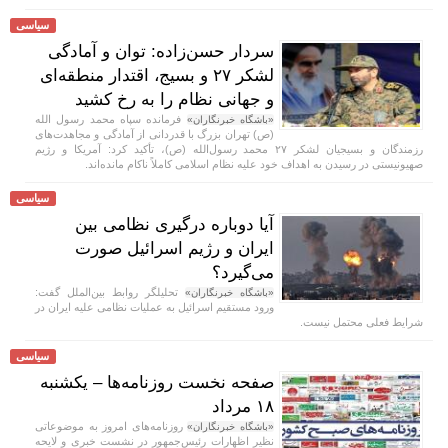
سیاسی
سردار حسن‌زاده: توان و آمادگی
لشکر ۲۷ و بسیج، اقتدار منطقه‌ای
و جهانی نظام را به رخ کشید
فرمانده سپاه محمد رسول الله
«باشگاه خبرنگاران»
(ص) تهران بزرگ با قدردانی از آمادگی و مجاهدت‌های
رزمندگان و بسیجیان لشکر ۲۷ محمد رسول‌الله (ص)، تأکید کرد: آمریکا و رژیم
صهیونیستی در رسیدن به اهداف خود علیه نظام اسلامی کاملاً ناکام مانده‌اند.
سیاسی
آیا دوباره درگیری نظامی بین
ایران و رژیم اسرائیل صورت
می‌گیرد؟
تحلیلگر روابط بین‌الملل گفت:
«باشگاه خبرنگاران»
ورود مستقیم اسرائیل به عملیات نظامی علیه ایران در
شرایط فعلی محتمل نیست.
سیاسی
صفحه نخست روزنامه‌ها – یکشنبه
۱۸ مرداد
روزنامه‌های امروز به موضوعاتی
«باشگاه خبرنگاران»
نظیر اظهارات رئیس‌جمهور در نشست خبری و لایحه