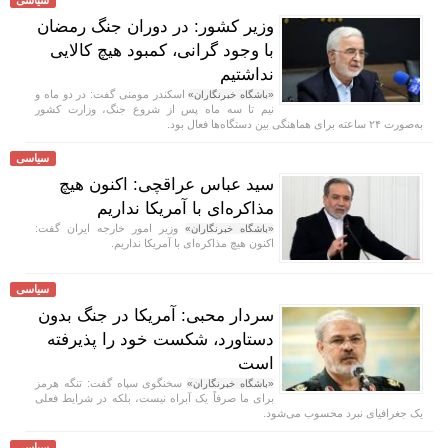
وزیر کشور: در دوران جنگ رمضان
با وجود گرانی، کمبود هیچ کالایی
نداشتیم
اسکندر مومنی گفت: در دو ماه و
«باشگاه خبرنگاران»
نیم تا سه ماه پس از شروع جنگ، وزارت کشور
به‌صورت ۲۴ ساعته برای هماهنگی بین دستگاه‌ها فعال بود.
سیاسی
سید عباس عراقچی: اکنون هیچ
مذاکره‌ای با آمریکا نداریم
وزیر امور خارجه ایران گفت:
«باشگاه خبرنگاران»
اکنون هیچ مذاکره‌ای با آمریکا نداریم.
سیاسی
سردار محبی: آمریکا در جنگ بدون
دستاورد، شکست خود را پذیرفته
است
سخنگوی سپاه گفت: تنگه هرمز
«باشگاه خبرنگاران»
برای ما صرفاً یک آبراه نیست، بلکه در شرایط فعلی
یک جغرافیای نبرد محسوب می‌شود.
سیاسی