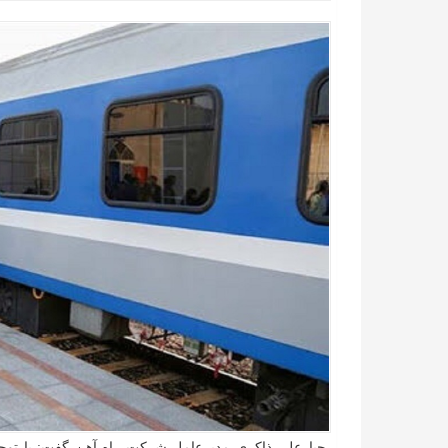
جبارعلی ذاکری مدیرعامل شرکت راه آهن گفت: با توج