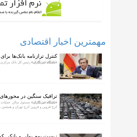
مهمترین اخبار اقتصادی
کنترل ترازنامه بانک‌ها برا
رئیس کل بانک مرکزی گف
«باشگاه خبرنگاران»
ترافیک سنگین در محورهای 
مسئول سالن عملیات مر
«باشگاه خبرنگاران»
کرج-قزوین و قزوین-کرج-تهران و همچنین 
زیست بوم پولی و بانکی کش