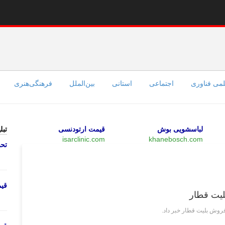
می فناوری
اجتماعی
استانی
بین‌الملل
فرهنگی‌هنری
لباسشویی بوش
قیمت ارتودنسی
تبل
isarclinic.com
khanebosch.com
تحص
اقتصادی
قی