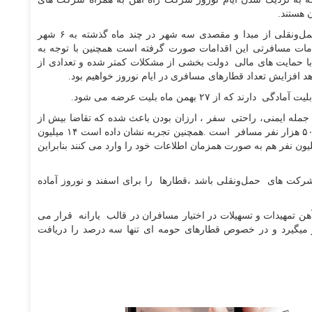
 هستند.
وی ادامه داد: تعدادقطارهای ۵ ستاره ای شرکت های حمل‌ونقلی از مبدا و مقصدی سه شهر در چند ماه گذشته به ۶ شهر
ت مسافرتی این اقدامات صورت گرفته است همچنین با توجه‌ به‌
با حمایت های مالی دولت بخشی از مشکلات کمتر شده و تعدادی از
 افزایش تعداد قطارهای مسافری در ایام نوروز خواهیم بود.
ز ۲۷ بهمن ماه بلیت عرضه می شود.
ز جمله ایمنی، راحتی سفر ، ارزان بودن باعث شده که‌ تقاضا بیش از
حد به راه آهن باشد به طوری که متوسط پیش فروش ۵۰۰ هزار نفر مسافر است .‌همچنین تجربه نشان داده است ۱۴ میلیون
ه صورت همزمان به سایت ها مراجعه کرده و ۱۰ میلیون نفر هم به صورت همزمان اطلاعات خود را وارد می کنند بنابراین
شرکت های حمل‌ونقلی باشد ،قطارها را برای اسفند و نوروز آماده
هن تمهیدات و تسهیلات در اختیار مسافران در قالب یارانه قرار می
میگیرد و در خصوص قطارهای حومه ای تنها سه درصد را دریافت