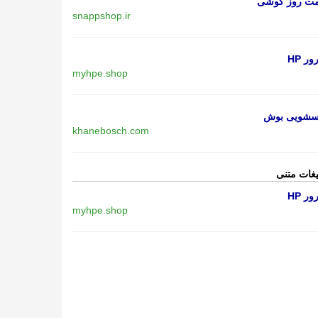
مت روز گوشی
snappshop.ir
ر HP
myhpe.shop
اسشویی بوش
khanebosch.com
یغات متنی
ر HP
myhpe.shop