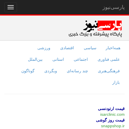
پارسی‌نیوز
نمایش
منو
همه‌اخبار
سیاسی
اقتصادی
ورزشی
علمی فناوری
اجتماعی
استانی
بین‌الملل
فرهنگی‌هنری
چند رسانه‌ای
وبگردی
گوناگون
بازار
قیمت ارتودنسی
isarclinic.com
قیمت روز گوشی
snappshop.ir