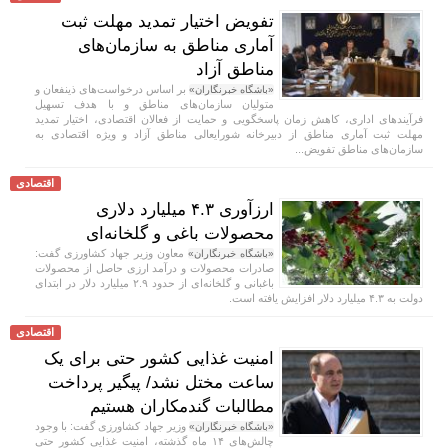
تفویض اختیار تمدید مهلت ثبت
آماری مناطق به سازمان‌های
مناطق آزاد
بر اساس درخواست‌های ذینفعان و
«باشگاه خبرنگاران»
متولیان سازمان‌های مناطق و با هدف تسهیل
فرآیندهای اداری، کاهش زمان پاسخگویی و حمایت از فعالان اقتصادی، اختیار تمدید
مهلت ثبت آماری مناطق از دبیرخانه شورایعالی مناطق آزاد و ویژه اقتصادی به
سازمان‌های مناطق تفویض...
اقتصادی
ارزآوری ۴.۳ میلیارد دلاری
محصولات باغی و گلخانه‌ای
معاون وزیر جهاد کشاورزی گفت:
«باشگاه خبرنگاران»
صادرات محصولات و درآمد ارزی حاصل از محصولات
باغبانی و گلخانه‌ای از حدود ۲.۹ میلیارد دلار در ابتدای
دولت به ۴.۳ میلیارد دلار افزایش یافته است.
اقتصادی
امنیت غذایی کشور حتی برای یک
ساعت مختل نشد/ پیگیر پرداخت
مطالبات گندمکاران هستیم
وزیر جهاد کشاورزی گفت: با وجود
«باشگاه خبرنگاران»
چالش‌های ۱۴ ماه گذشته، امنیت غذایی کشور حتی