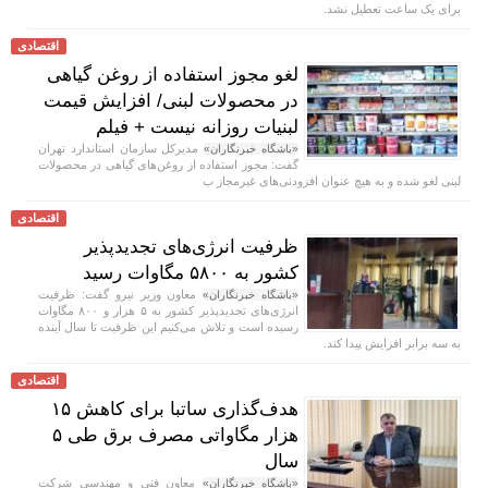
برای یک ساعت تعطیل نشد.
اقتصادی
لغو مجوز استفاده از روغن گیاهی
در محصولات لبنی/ افزایش قیمت
لبنیات روزانه نیست + فیلم
مدیرکل سازمان استاندارد تهران
«باشگاه خبرنگاران»
گفت: مجوز استفاده از روغن‌های گیاهی در محصولات
لبنی لغو شده و به هیچ عنوان افزودنی‌های غیرمجاز ب
اقتصادی
ظرفیت انرژی‌های تجدیدپذیر
کشور به ۵۸۰۰ مگاوات رسید
معاون وزیر نیرو گفت: ظرفیت
«باشگاه خبرنگاران»
انرژی‌های تجدیدپذیر کشور به ۵ هزار و ۸۰۰ مگاوات
رسیده است و تلاش می‌کنیم این ظرفیت تا سال آینده
به سه برابر افزایش پیدا کند.
اقتصادی
هدف‌گذاری ساتبا برای کاهش ۱۵
هزار مگاواتی مصرف برق طی ۵
سال
معاون فنی و مهندسی شرکت
«باشگاه خبرنگاران»