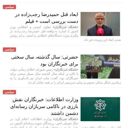
سیاسی
ابعاد قتل حمیدرضا رجب‌زاده در
دست بررسی است + فیلم
معاون امنیتی و انتظامی وزیر
«باشگاه خبرنگاران»
کشور با اشاره به واقعه قتل حمیدرضا رجب‌زاده، از
پیگیری ویژه دستگاه‌های انتظامی و امنیتی برای روشن
شدن ابعاد این پرونده خبر داد.
سیاسی
حضرتی: سال گذشته، سال سختی
برای خبرنگاران بود
رئیس شورای اطلاع رسانی دولت
«باشگاه خبرنگاران»
با تاکید بر اینکه سال گذشته سال بسیار سختی برای
خبرنگاران بود، گفت: ملت ایران نیز تاب‌آوری را به
زیباترین شکل ممکن تصویر و زیبایی سرزمین ایران را بر همه نمایان کردند.
سیاسی
وزارت اطلاعات: خبرنگاران نقش
بارزی در ناکامی سربازان رسانه‌ای
دشمن داشتند
وزارت اطلاعات اعلام کرد: در
«باشگاه خبرنگاران»
جنگ تحمیلی اخیر، رزمندگان حوزه رسانه‌ای کشور، در
کنار سایر رزمندگان دفاع مقدس نقش بارزی در حفظ و افزایش تاب آوری آحاد جامعه