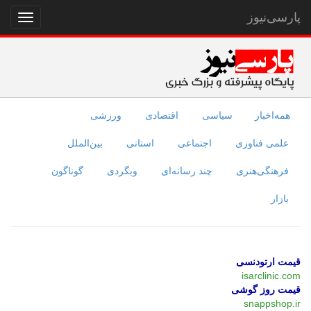
پارسی‌نیوز
نمایش
منو
همه‌اخبار
سیاسی
اقتصادی
ورزشی
علمی فناوری
اجتماعی
استانی
بین‌الملل
فرهنگی‌هنری
چند رسانه‌ای
وبگردی
گوناگون
بازار
قیمت ارتودنسی
isarclinic.com
قیمت روز گوشی
snappshop.ir