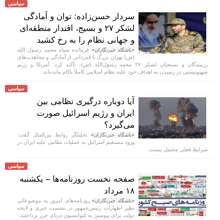
سیاسی
سردار حسن‌زاده: توان و آمادگی
لشکر ۲۷ و بسیج، اقتدار منطقه‌ای
و جهانی نظام را به رخ کشید
فرمانده سپاه محمد رسول الله
«باشگاه خبرنگاران»
(ص) تهران بزرگ با قدردانی از آمادگی و مجاهدت‌های
رزمندگان و بسیجیان لشکر ۲۷ محمد رسول‌الله (ص)، تأکید کرد: آمریکا و رژیم
صهیونیستی در رسیدن به اهداف خود علیه نظام اسلامی کاملاً ناکام مانده‌اند.
سیاسی
آیا دوباره درگیری نظامی بین
ایران و رژیم اسرائیل صورت
می‌گیرد؟
تحلیلگر روابط بین‌الملل گفت:
«باشگاه خبرنگاران»
ورود مستقیم اسرائیل به عملیات نظامی علیه ایران در
شرایط فعلی محتمل نیست.
سیاسی
صفحه نخست روزنامه‌ها – یکشنبه
۱۸ مرداد
روزنامه‌های امروز به موضوعاتی
«باشگاه خبرنگاران»
نظیر اظهارات رئیس‌جمهور در نشست خبری و لایحه
دولت برای پیوستن به کنوانسیون دریای خزر پرداختند.