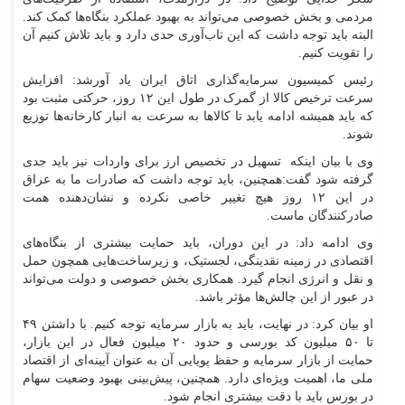
مردمی و بخش خصوصی می‌تواند به بهبود عملکرد بنگاه‌ها کمک کند.
البته باید توجه داشت که این تاب‌آوری حدی دارد و باید تلاش کنیم آن
را تقویت کنیم.
رئیس کمیسیون سرمایه‌گذاری اتاق ایران یاد آورشد: افزایش
سرعت ترخیص کالا از گمرک در طول این ۱۲ روز، حرکتی مثبت بود
که باید همیشه ادامه یابد تا کالاها به سرعت به انبار کارخانه‌ها توزیع
شوند.
وی با بیان اینکه تسهیل در تخصیص ارز برای واردات نیز باید جدی
گرفته شود گفت:همچنین، باید توجه داشت که صادرات ما به عراق
در این ۱۲ روز هیچ تغییر خاصی نکرده و نشان‌دهنده همت
صادرکنندگان ماست.
وی ادامه داد: در این دوران، باید حمایت بیشتری از بنگاه‌های
اقتصادی در زمینه نقدینگی، لجستیک، و زیرساخت‌هایی همچون حمل
و نقل و انرژی انجام گیرد. همکاری بخش خصوصی و دولت می‌تواند
در عبور از این چالش‌ها مؤثر باشد.
او بیان کرد: در نهایت، باید به بازار سرمایه توجه کنیم. با داشتن ۴۹
تا ۵۰ میلیون کد بورسی و حدود ۲۰ میلیون فعال در این بازار،
حمایت از بازار سرمایه و حفظ پویایی آن به عنوان آیینه‌ای از اقتصاد
ملی ما، اهمیت ویژه‌ای دارد. همچنین، پیش‌بینی بهبود وضعیت سهام
در بورس باید با دقت بیشتری انجام شود.