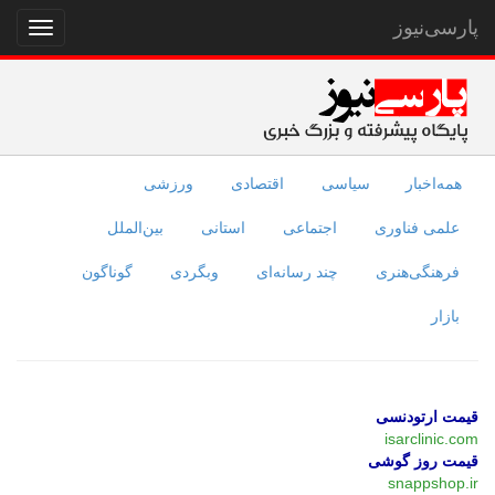
پارسی‌نیوز
نمایش
منو
همه‌اخبار
سیاسی
اقتصادی
ورزشی
علمی فناوری
اجتماعی
استانی
بین‌الملل
فرهنگی‌هنری
چند رسانه‌ای
وبگردی
گوناگون
بازار
قیمت ارتودنسی
isarclinic.com
قیمت روز گوشی
snappshop.ir