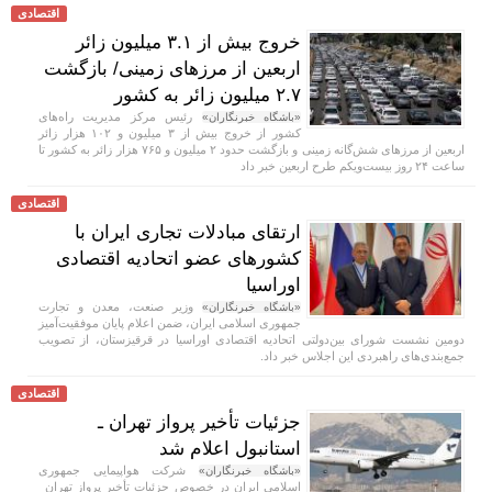
اقتصادی
خروج بیش از ۳.۱ میلیون زائر
اربعین از مرزهای زمینی/ بازگشت
۲.۷ میلیون زائر به کشور
رئیس مرکز مدیریت راه‌های
«باشگاه خبرنگاران»
کشور از خروج بیش از ۳ میلیون و ۱۰۲ هزار زائر
اربعین از مرزهای شش‌گانه زمینی و بازگشت حدود ۲ میلیون و ۷۶۵ هزار زائر به کشور تا
ساعت ۲۴ روز بیست‌ویکم طرح اربعین خبر داد
اقتصادی
ارتقای مبادلات تجاری ایران با
کشور‌های عضو اتحادیه اقتصادی
اوراسیا
وزیر صنعت، معدن و تجارت
«باشگاه خبرنگاران»
جمهوری اسلامی ایران، ضمن اعلام پایان موفقیت‌آمیز
دومین نشست شورای بین‌دولتی اتحادیه اقتصادی اوراسیا در قرقیزستان، از تصویب
جمع‌بندی‌های راهبردی این اجلاس خبر داد.
اقتصادی
جزئیات تأخیر پرواز تهران ـ
استانبول اعلام شد
شرکت هواپیمایی جمهوری
«باشگاه خبرنگاران»
اسلامی ایران در خصوص جزئیات تأخیر پرواز تهران_