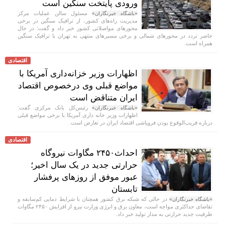
ورودی پایتخت سنگین است
مسئول سالن عملیات مرکز
«باشگاه خبرنگاران»
مدیریت راه‌های کشور، از ترافیک سنگین در برخی
محورهای مواصلاتی کشور خبر داد و گفت: در حال
حاضر تردد در محورهای شمالی و برخی مسیرهای منتهی به تهران با ترافیک سنگین
همراه است.
اقتصادی
اظهارات وزیر خزانه‌داری آمریکا با
مواضع قبلی وی درخصوص اقتصاد
ایران متناقض است
رئیس‌کل بانک مرکزی گفت:
«باشگاه خبرنگاران»
اظهارات وزیر خانه داری آمریکا با برخی مواضع قبلی
درباره قریب‌الوقوع بودن فروپاشی اقتصاد ایران در تعارض است.
اقتصادی
احداث۲۴۵۰ مگاوات نیروگاه
حرارتی جدید در یک سال اخیر؛
عبور موفق از روز‌های پرفشار
تابستان
در حالی که شبکه برق کشور همچنان با شرایط دمایی کم‌سابقه و
«باشگاه خبرنگاران»
تقاضای حداکثری مواجه است، معاون برق و انرژی وزارت نیرو از افزایش ۲۴۵۰ مگاوات
ظرفیت جدید حرارتی به مدار تولید خبر داد.