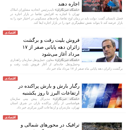
اجاره دهند
نایب‌رئیس اتحادیه مشاوران املاک
«باشگاه خبرنگاران»
تهران با اشاره به افزایش تقاضا در بازار اجاره در
فصل تابستان گفت: دولت باید در زمان اوج تقاضا، واحد‌های مسکونی در اختیار خود را به
بازار عرضه کند تا بتواند نقش تنظیم‌گری خود را در بازار اجاره ایفا کند.
اقتصادی
فروش بلیت رفت و برگشت
زائران دهه پایانی صفر از ۱۷
مرداد آغاز می‌شود
معاون حمل‌ونقل سازمان راهداری
«باشگاه خبرنگاران»
وحمل‌و‌نقل جاده‌ای از آغاز فروش بلیت رفت و
برگشت زائران دهه پایانی ماه صفر از ۱۷ مرداد ماه خبر داد.
اقتصادی
رگبار بارش و بارش پراکنده در
ارتفاعات البرز تا روز یکشنبه
مدیرکل پیش بینی سازمان
«باشگاه خبرنگاران»
هواشناسی از رگبار پراکنده باران در شرق استان
تهران، مازندران و ارتفاعات البرز مرکزی خبر داد.
اقتصادی
ترافیک در محورهای شمالی و