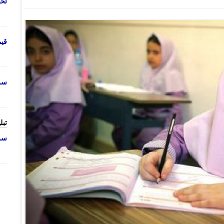
تحص
قی
سرو
تبل
سرو