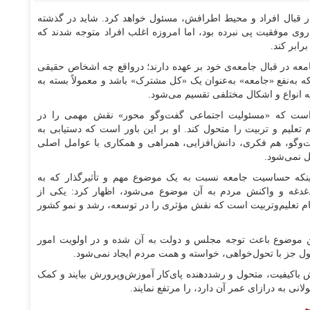
در قبال افراد و محیط اطرافش، مسئول خواهد کرد. شاید در گذشته
روی موفقیت پی نبرده بود، اما امروزه اغلب افراد متوجه شدند که
رابر کند.
عه در قبال جامعه‌ی خود بر عهده دارند؛ درواقع چه اشخاص حقیقی
 به‌نفع «جامعه» به‌عنوان یک «کل مشترک» باشد و معمولاً بسته به
به انواع و اشکال مختلفی تقسیم می‌شود.
 است که «مسئولیت اجتماعی گفت‌و‌گو محور» نقش مهمی را در
 تعلیم و تربیت را متحول کند. او بر این باور است که دستیابی به
ت‌و‌گو، هم فکری، دانش‌افزایی، همراهی و همکاری با عوامل اصلی
 نمی‌شود.
ینکه حساسیت جامعه نسبت به یک موضوع مهم و تأثیرگذار که به
غدغه و واکنش مردم به آن موضوع می‌شود، اظهار کرد: یکی از
م تعلیم‌وتربیت است که نقش مؤثری را در توسعه، رشد و نمو کشور
 موضوع باعث توجه مجلس و دولت به آن شده و در اولویت امور
ل جز با تحول‌خواهی، خواسته و همت مردم ایجاد نمی‌شود.
 باکیفیت، متحول و رشددهنده پای‌کار آموزش‌وپرورش بیایند و کمک
ی به درازای عمر آن دارد، را مرتفع نمایند.