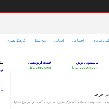
می فناوری
اجتماعی
استانی
بین‌الملل
فرهنگی‌هنری
لباسشویی بوش
قیمت ارتودنسی
تبل
isarclinic.com
khanebosch.com
قی
وبگردی
لب
می‌چرخد
یت با «مسئولیت اجتماعی گفت‌وگو محور» می‌چرخد، گفت: این موضوع می‌تواند