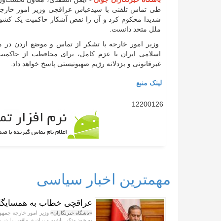
طی تماس تلفنی با سیدعباس عراقچی وزیر امور خارجه
شدیدا محکوم کرد و آن را نقض آشکار حاکمیت یک کشور
ملل متحد دانست.
وزیر امور خارجه با تشکر از تماس و موضع اردن در م
اسلامی ایران با عزم کامل، برای محافظت از حاکمیت،
غیرقانونی و بزدلانه رژیم صهیونیستی پاسخ خواهد داد.
لینک منبع
12200126
مهمترین اخبار سیاسی
عراقچی خطاب به همسایگان:
وزیر امور خارجه جمهور
«باشگاه خبرنگاران»
به خود متکی باشیم و برادری واقعی را در پ