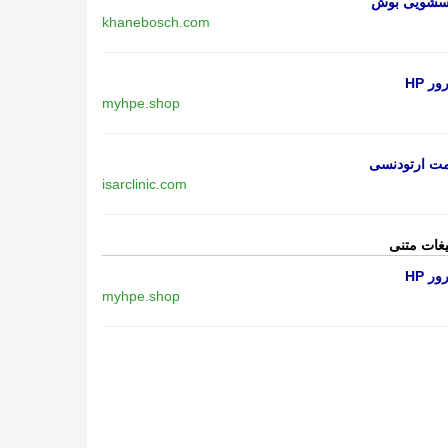
اسشویی بوش
khanebosch.com
ر HP
myhpe.shop
مت ارتودنسی
isarclinic.com
یغات متنی
ر HP
myhpe.shop