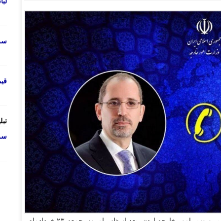
لب
سرو
قی
تبل
سرو
- ایمن الصفدی، معاون نخست‌وزیر و وزیر امور خارجه اردن، بعد از ظهر امروز -جمعه ۲۳ خردادماه-