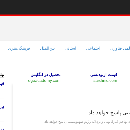
می فناوری
اجتماعی
استانی
بین‌الملل
فرهنگی‌هنری
قیمت ارتودنسی
تحصیل در انگلیس
تبل
ogoacademy.com
isarclinic.com
قی
سیاسی
تحص
ستی پاسخ خواهد داد
تهاجم غیرقانونی و بزدلانه رژیم صهیونیستی پاسخ خواهد داد.