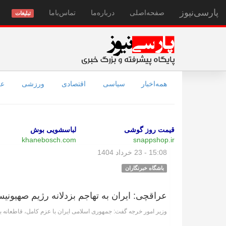
پارسی‌نیوز
صفحه‌اصلی
درباره‌ما
تماس‌با‌ما
تبلیغات
همه‌اخبار
سیاسی
اقتصادی
ورزشی
عل
قیمت روز گوشی
لباسشویی بوش
khanebosch.com
snappshop.ir
15:08 - 23 خرداد 1404
باشگاه خبرنگاران
عراقچی: ایران به تهاجم بزدلانه رژیم صهیونی
وزیر امور خرجه گفت: جمهوری اسلامی ایران با عزم کامل، قاطعانه به 