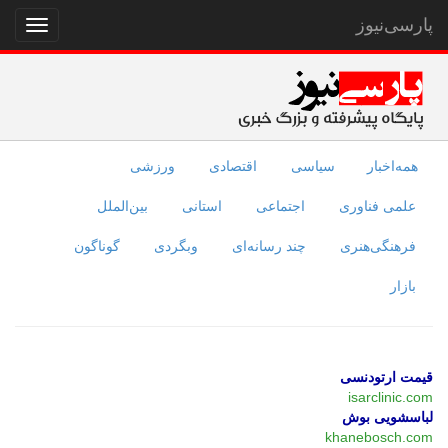
پارسی‌نیوز
نمایش
منو
همه‌اخبار
سیاسی
اقتصادی
ورزشی
علمی فناوری
اجتماعی
استانی
بین‌الملل
فرهنگی‌هنری
چند رسانه‌ای
وبگردی
گوناگون
بازار
قیمت ارتودنسی
isarclinic.com
لباسشویی بوش
khanebosch.com