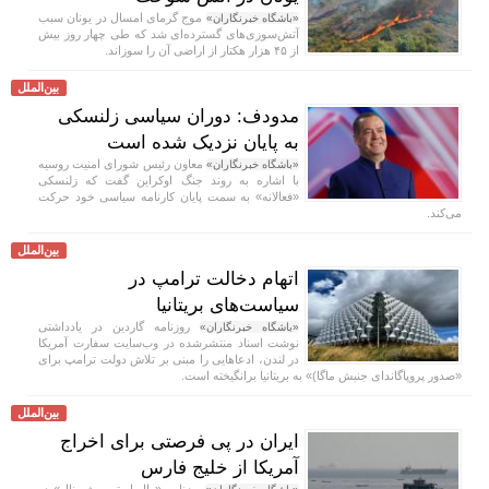
موج گرمای امسال در یونان سبب
«باشگاه خبرنگاران»
آتش‌سوزی‌های گسترده‌ای شد که طی چهار روز بیش
از ۴۵ هزار هکتار از اراضی آن را سوزاند.
بین‌الملل
مدودف: دوران سیاسی زلنسکی
به پایان نزدیک شده است
معاون رئیس شورای امنیت روسیه
«باشگاه خبرنگاران»
با اشاره به روند جنگ اوکراین گفت که زلنسکی
«فعالانه» به سمت پایان کارنامه سیاسی خود حرکت
می‌کند.
بین‌الملل
اتهام دخالت ترامپ در
سیاست‌های بریتانیا
روزنامه گاردین در یادداشتی
«باشگاه خبرنگاران»
نوشت اسناد منتشرشده در وب‌سایت سفارت آمریکا
در لندن، ادعا‌هایی را مبنی بر تلاش دولت ترامپ برای
«صدور پروپاگاندای جنبش ماگا)» به بریتانیا برانگیخته است.
بین‌الملل
ایران در پی فرصتی برای اخراج
آمریکا از خلیج فارس
روزنامه «وال استریت ژورنال» در