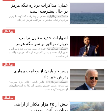
عمان: مذاکرات درباره تنگه هرمز
در حال پیشرفت است
عمان از پیشرفت گفتگوها با ایران
«باشگاه خبرنگاران»
درباره ترتیبات کشتیرانی در تنگه هرمز خبر داد.
بین‌الملل
اظهارات جدید معاون ترامپ
درباره توافق بر سر تنگه هرمز
جی‌دی ونس مدعی شده تهران با
«باشگاه خبرنگاران»
عبور آزاد نفت و ایمنی کشتی‌ها از تنگه هرمز موافقت
کرده است.
بین‌الملل
پسر جو بایدن از وخامت بیماری
پدرش خبر داد
هانتر بایدن اعلام کرد سرطان
«باشگاه خبرنگاران»
پروستات رئیس جمهور پیشین آمریکا به استخوان‌های
او سرایت کرده است.
بین‌الملل
بیش از ۴۵ هزار هکتار از اراضی
یونان در آتش سوخت