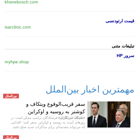
khanebosch.com
قیمت ارتودنسی
isarclinic.com
تبلیغات متنی
سرور HP
myhpe.shop
مهمترین اخبار بین‌الملل
بین‌الملل
سفر قریب‌الوقوع ویتکاف و
کوشنر به روسیه و اوکراین
فرستادگان ترامپ ممکن است در
«باشگاه خبرنگاران»
روز‌های آینده به روسیه و اوکراین سفر کنند؛ اقدامی
که می‌تواند مقدمه‌ای برای مذاکرات جدید صلح باشد.
بین‌الملل