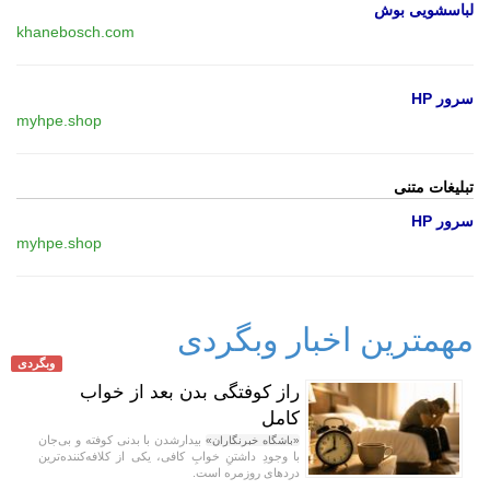
لباسشویی بوش
khanebosch.com
سرور HP
myhpe.shop
تبلیغات متنی
سرور HP
myhpe.shop
مهمترین اخبار وبگردی
وبگردی
راز کوفتگی بدن بعد از خواب
کامل
بیدارشدن با بدنی کوفته و بی‌جان
«باشگاه خبرنگاران»
با وجودِ داشتنِ خوابِ کافی، یکی از کلافه‌کننده‌ترین
دردهای روزمره است.