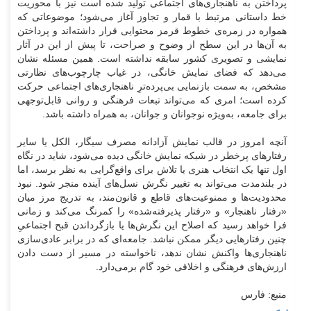
پرداختن به ناهنجاری‌های اجتماعی تولید شده است نیز با محوریت
خط داستانی مرتبط با قمار و تجاوز آغاز می‌شود؛ موضوعاتی که
همواره در زمره‌ی خطوط قرمز محتوایی قرار داشته‌اند و پرداختن
به آن‌ها در این سطح از وضوح و صراحت، تا پیش از این در آثار
نمایشی و تصویری کشور سابقه نداشته است.
همین مسئله نشان
می‌دهد که فضای نمایش خانگی، در غیاب چارچوب‌های نظارتی
مشخص، به سمت بازنمایی بی‌پرده‌ترِ ناهنجاری‌های اجتماعی حرکت
کرده است؛ امری که می‌تواند تبعات فرهنگی و روانی قابل‌توجهی
برای جامعه، به‌ویژه نوجوانان و جوانان، به همراه داشته باشد.
آنچه امروز در قالب نمایش آزادانه‌ مصرف سیگار، الکل یا سایر
رفتارهای پرخطر در شبکه نمایش خانگی دیده می‌شود، شاید در نگاه
اول تنها یک انتخاب هنری یا تلاش برای واقع‌گرایی به نظر برسد، اما
در بلندمدت می‌تواند به تغییر نگرش نسل‌های آینده منجر شود.
نبود
محدودیت‌ها و ممنوعیت‌های قاطع و قانون‌مند، به تدریج مرز میان
«رفتار ناهنجار» و «رفتار پذیرفته‌شده» را کمرنگ می‌کند و زمانی
فرا خواهد رسید که اصلاح این نگرش‌ها یا بازگرداندن قبح اجتماعیِ
چنین رفتارهایی دیگر ممکن نباشد. جامعه‌ای که در برابر عادی‌سازی
ناهنجاری‌ها واکنش نشان ندهد، ناخواسته در مسیر از دست دادن
ارزش‌های فرهنگی و اخلاقی خود گام برمی‌دارد.
منبع: فارس