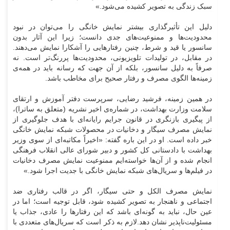
سبک زندگی به تصویر کشیده می‌شود.»
دلیل این تأثیرگذاری بیشتر نمایش خانگی را می‌توان در نبود
محدودیت‌ها و ممنوعیت‌های جدی دانست؛ زیرا این آثار بدون
سانسور یا قید و شرط، چنین رفتارهایی را آشکارا نمایش می‌دهند.
در مقابل، در تولیدات تلویزیونی، محدودیت‌ها پررنگ‌تر است. نه
صرفاً به دلیل سانسور، بلکه از آن جهت که رسانه باید در همه‌ی
زمینه‌ها الگوی مصرف و رفتار صحیح برای مخاطب باشد.
در همین زمینه، فرشید رضایی، سرپرست دفتر آموزش و ارتقای
سلامت وزارت بهداشت، در شماره‌ی اخیر نشریه‌ (متعلق به ساترا)،
از پیگیری بازنگری در قانون جرایم رایانه‌ای با هدف جلوگیری از
نمایش مصرف سیگار و دخانیات در محصولات شبکه نمایش خانگی
خبر داده است. او در این باره گفته: «اخیراً مکاتبه‌ای از سوی وزیر
بهداشت با دادستانی کل کشور و دبیر شورای عالی انقلاب فرهنگی
انجام شده و از آن‌ها خواسته‌ایم ممنوعیت نمایش مصرف دخانیات
در فیلم‌ها و سریال‌های شبکه نمایش خانگی با جدیت اجرا شود.»
نمایش مصرف الکل و حتی سیگار، اگر در قالب رفتاری ضد
اجتماعی و ناهنجار به تصویر کشیده شود، قابل توجیه است؛ اما در
عین حال، نباید به گونه‌ای باشد که این رفتارها را عادی، جذاب یا
مسئولیت‌ناپذیر نشان دهد.
لازم به ذکر است که سریال‌های متعددی با