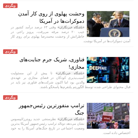
وبگردی
وحشت پهلوی از روی کار آمدن
دموکرات‌ها در آمریکا
وقتی ۶۳ درصد درآمد کشور در
«باشگاه خبرنگاران»
جیب ۲۰ درصد مرفه می‌رفت، پرویز راجی در
خاطراتش از وحشت محمدرضا پهلوی برای روی کار
آمدن دموکرات‌ها در آمریکا نوشت.
وبگردی
فناوری، شریک جرم جنایت‌های
مجازی!
تا پیش از این مسئولیت
«باشگاه خبرنگاران»
آسیب‌پذیری کودکان در فضای مجازی بر عهده‌ی
والدین بود اما اکنون شرکت‌های فناوری نیز باید در
قبال محتوای طراحی شده توسط الگوریتم‌ پلتفرم‌ها پاسخگو باشند.
وبگردی
ترامپ منفورترین رئیس‌جمهور
جنگ
نظرسنجی جدید رویترز/ایپسوس
«باشگاه خبرنگاران»
نشان می‌دهد دونالد ترامپ رئیس‌جمهور آمریکا بدترین
وضعیت اجتماعی در تاریخ جنگ‌های آمریکا را به خود
اختصاص داده است.