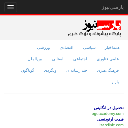
پارسی‌نیوز
نمایش
منو
همه‌اخبار
سیاسی
اقتصادی
ورزشی
علمی فناوری
اجتماعی
استانی
بین‌الملل
فرهنگی‌هنری
چند رسانه‌ای
وبگردی
گوناگون
بازار
تحصیل در انگلیس
ogoacademy.com
قیمت ارتودنسی
isarclinic.com