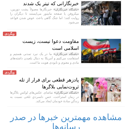
خبرنگارانی که تیتر یک شدند
خبرنگار‌ها معمولاً پشت دوربین،
«باشگاه خبرنگاران»
میکروفن یا صفحه مانیتور می‌ایستند تا دیگران را
روایت کنند؛ اما جنگ گاهی باعث عوض شدن قواعد
می‌شود.
وبگردی
مقاومت دعوا نیست، زیست
اسلامی است
ما در یک نبرد تمدنی هستیم و
«باشگاه خبرنگاران»
استقامت می‌کنیم و آمریکا به دنبال بلعیدن داشته‌های
مادی و معنوی و نابودی هویت ما است.
وبگردی
پادزهر قطعی برای فرار از تله
ثروت‌نمایی بلاگر‌ها
تماشای عکس‌های لوکسِ بلاگر‌ها
«باشگاه خبرنگاران»
در زمان استراحت، حسِ دلسردیِ تلخی نسبت به
زندگیِ سادهٔ خودمان ایجاد می‌کند.
مشاهده مهمترین خبرها در صدر
رسانه‌ها