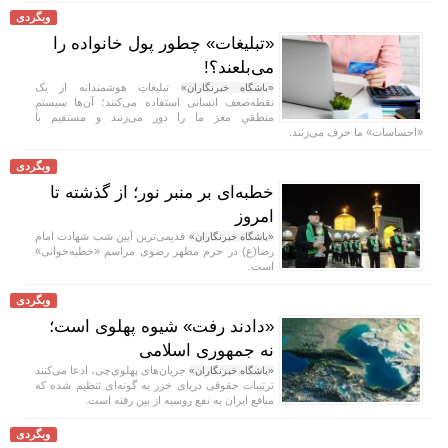
وبگردی
«تبلیغات» چطور پول خانواده را
می‌بلعند؟!
تبلیغاتِ هوشمندانه از یک
«باشگاه خبرنگاران»
نقطه‌ضعف انسانی استفاده می‌کنند؛ آن‌ها سیستمِ
منطقیِ مغز ما را دور می‌زنند و مستقیم با
«احساسات» ما حرف می‌زنند.
وبگردی
خطبه‌ای بر منبر نور؛ از گذشته تا
امروز
قدیمی‌ترین آیین شب شهادت امام
«باشگاه خبرنگاران»
رضا(ع) در حرم مطهر رضوی مراسم «خطبه‌خوانی»
است.
وبگردی
«دادند رفت» شیوه پهلوی است؛
نه جمهوری اسلامی
جریان‌های پهلوی‌چی، ادعا می‌کنند
«باشگاه خبرنگاران»
ترتیبات حقوقی دریای خزر به گونه‌ای تنظیم شده که
منافع ایران به نفع روسیه از بین رفته است.
وبگردی