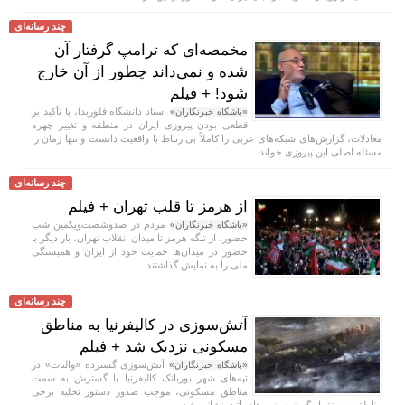
چند رسانه‌ای
مخمصه‌ای که ترامپ گرفتار آن
شده و نمی‌داند چطور از آن خارج
شود! + فیلم
استاد دانشگاه فلوریدا، با تأکید بر
«باشگاه خبرنگاران»
قطعی بودن پیروزی ایران در منطقه و تغییر چهره
معادلات، گزارش‌های شبکه‌های عربی را کاملاً بی‌ارتباط با واقعیت دانست و تنها زمان را
مسئله اصلی این پیروزی خواند.
چند رسانه‌ای
از هرمز تا قلب تهران + فیلم
مردم در صدوشصت‌ویکمین شب
«باشگاه خبرنگاران»
حضور، از تنگه هرمز تا میدان انقلاب تهران، بار دیگر با
حضور در میدان‌ها حمایت خود از ایران و همبستگی
ملی را به نمایش گذاشتند.
چند رسانه‌ای
آتش‌سوزی در کالیفرنیا به مناطق
مسکونی نزدیک شد + فیلم
آتش‌سوزی گسترده «والنات» در
«باشگاه خبرنگاران»
تپه‌های شهر بوربانک کالیفرنیا با گسترش به سمت
مناطق مسکونی، موجب صدور دستور تخلیه برخی
مناطق و استقرار گسترده نیرو‌های آتش‌نشانی شد.