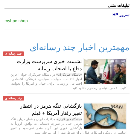
تبلیغات متنی
سرور HP
myhpe.shop
مهمترین اخبار چند رسانه‌ای
چند رسانه‌ای
نشست خبری سرپرست وزارت
دفاع با اصحاب رسانه
در باشگاه خبرنگاران جوان آخرین
«باشگاه خبرنگاران»
اخبار انتخابات، حوادث، سیاسی، فرهنگی، اقتصادی،
اجتماعی، ورزشی، ایران، جهان و آمریکا را بخوانید.
کلیپ، عکس، فیلم و نرم‌افزار دانلود کنید.
چند رسانه‌ای
بازگشایی تنگه هرمز در انتظار
تغییر رفتار آمریکا + فیلم
مذاکرات ایران و عمان درباره تنگه
«باشگاه خبرنگاران»
هرمز، حتی در صورت دستیابی به توافق، لزوماً به
بازگشایی فوری این آبراه منجر نمی‌شود و تغییر
اساسی در رویکرد آمریکا در قبال ایران شرط عبور از این مرحله است.