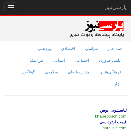
پارسی‌نیوز
نمایش
منو
همه‌اخبار
سیاسی
اقتصادی
ورزشی
علمی فناوری
اجتماعی
استانی
بین‌الملل
فرهنگی‌هنری
چند رسانه‌ای
وبگردی
گوناگون
بازار
لباسشویی بوش
khanebosch.com
قیمت ارتودنسی
isarclinic.com