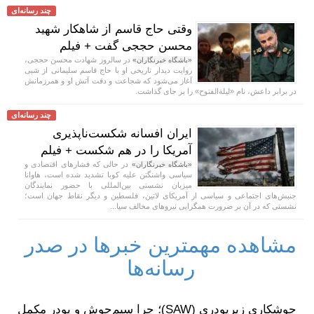
چند رسانه‌ای
وقتی حاج قاسم از شاهکار شهید
محسن حججی گفت + فیلم
در سالروز شهادت محسن حججی،
«باشگاه خبرنگاران»
روایت دیدار تاریخی او با حاج قاسم سلیمانی از شبی
آغاز می‌شود که شجاعت و دقت آتش او و همرزمانش
در برابر داعش، نام «لیلة‌الفتوح» را بر جای گذاشت.
چند رسانه‌ای
ایران افسانه شکست‌ناپذیری
آمریکا را در هم شکست + فیلم
در حالی که فشار‌های اقتصادی و
«باشگاه خبرنگاران»
سیاسی واشنگتن علیه کوبا تشدید شده است، هاوانا
میزبان نشستی بین‌المللی با حضور نمایندگان
جنبش‌های اجتماعی و سیاسی از آمریکای لاتین، فلسطین و دیگر نقاط جهان است؛
نشستی که در آن بر ضرورت همگرایی نیرو‌های مخالف سیا...
مشاهده مهمترین خبرها در صدر
رسانه‌ها
جوشکاری زیرپودری (SAW)؛ چرا سیم‌جوش و پودر مکمل