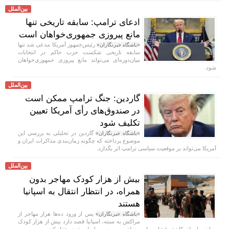
بین‌الملل
ادعای ترامپ: سابقه تاریخی تنها
مانع پیروزی جمهوری‌خواهان است
رئیس‌جمهور آمریکا مدعی شد تنها
«باشگاه خبرنگاران»
سابقه تاریخی شکست حزب حاکم در انتخابات
میان‌دوره‌ای می‌تواند مانع پیروزی جمهوری‌خواهان
شود.
بین‌الملل
گاردین: جنگ ترامپ ممکن است
در صندوق‌های رأی آمریکا تعیین
تکلیف شود
گاردین در تحلیلی به بررسی این
«باشگاه خبرنگاران»
موضوع پرداخته که چگونه زمان‌بندی مذاکرات ایران و
آمریکا می‌تواند بر موقعیت سیاسی ترامپ اثر بگذارد.
بین‌الملل
بیش از هزار کودک مهاجر بدون
همراه، در انتظار انتقال به اسپانیا
هستند
پس از ورود ده‌ها هزار مهاجر از
«باشگاه خبرنگاران»
مراکش به سبته، اسپانیا قصد دارد بیش از هزار کودک
مهاجر را برای کاهش فشار بر این منطقه به سرزمین اصلی خود منتقل کند.