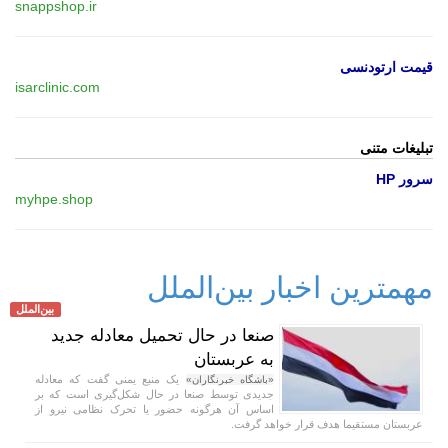
snappshop.ir
قیمت ارتودنسی
isarclinic.com
تبلیغات متنی
سرور HP
myhpe.shop
مهمترین اخبار بین‌الملل
بین‌الملل
صنعا در حال تحمیل معادله جدید
به عربستان
یک منبع یمنی گفت که معادله
«باشگاه خبرنگاران»
جدیدی توسط صنعا در حال شکل‌گیری است که بر
اساس آن هرگونه حضور یا تحرک نظامی نیرو از
عربستان مستقیما هدف قرار خواهد گرفت.