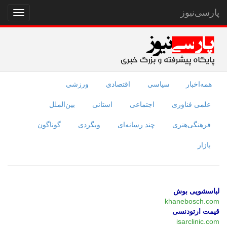
پارسی‌نیوز
نمایش
منو
همه‌اخبار
سیاسی
اقتصادی
ورزشی
علمی فناوری
اجتماعی
استانی
بین‌الملل
فرهنگی‌هنری
چند رسانه‌ای
وبگردی
گوناگون
بازار
لباسشویی بوش
khanebosch.com
قیمت ارتودنسی
isarclinic.com