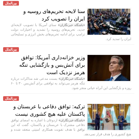
بین‌الملل
سنا لایحه تحریم‌های روسیه و
ایران را تصویب کرد
سنای آمریکا با تصویب لایحه‌ای
«باشگاه خبرنگاران»
جدید، تحریم‌های روسیه را تشدید و اختیارات دولت
ترامپ برای ادامه تحریم‌های بخش انرژی و تسلیحاتی
ایران را تمدید کرد.
بین‌الملل
وزیر خزانه‌داری آمریکا: توافق
برای آتش‌بس و بازگشایی تنگه
هرمز نزدیک است
بسنت مدعی شد مذاکرات درباره
«باشگاه خبرنگاران»
تنگه هرمز می‌تواند به توافقی برای آتش‌بس ۳۰ تا ۶۰
روزه و بازگشایی این آبراه حیاتی منجر شود.
بین‌الملل
ترکیه: توافق دفاعی با عربستان و
پاکستان علیه هیچ کشوری نیست
اردوغان با اشاره به امضای توافق
«باشگاه خبرنگاران»
دفاعی مشترک با عربستان و پاکستان، گفت که این
توافق با هدف تقویت همکاری امنیتی منعقد شده و
هیچ کشوری را هدف قرار نمی‌دهد.