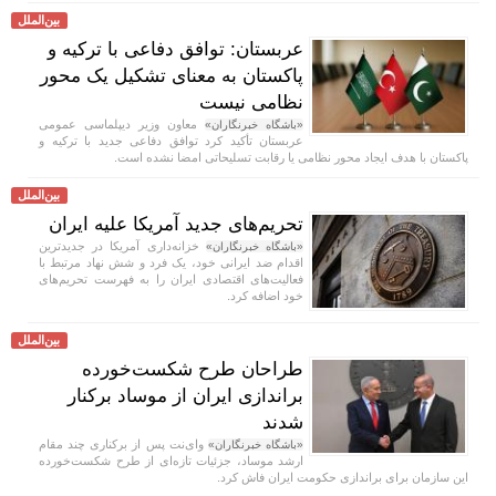
بین‌الملل
عربستان: توافق دفاعی با ترکیه و
پاکستان به معنای تشکیل یک محور
نظامی نیست
معاون وزیر دیپلماسی عمومی
«باشگاه خبرنگاران»
عربستان تأکید کرد توافق دفاعی جدید با ترکیه و
پاکستان با هدف ایجاد محور نظامی یا رقابت تسلیحاتی امضا نشده است.
بین‌الملل
تحریم‌های جدید آمریکا علیه ایران
خزانه‌داری آمریکا در جدیدترین
«باشگاه خبرنگاران»
اقدام ضد ایرانی خود، یک فرد و شش نهاد مرتبط با
فعالیت‌های اقتصادی ایران را به فهرست تحریم‌های
خود اضافه کرد.
بین‌الملل
طراحان طرح شکست‌خورده
براندازی ایران از موساد برکنار
شدند
وای‌نت پس از برکناری چند مقام
«باشگاه خبرنگاران»
ارشد موساد، جزئیات تازه‌ای از طرح شکست‌خورده
این سازمان برای براندازی حکومت ایران فاش کرد.