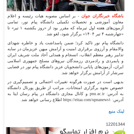
باشگاه خبرنگاران جوان
- بر اساس مصوبه هیات رئیسه و اعلام
معاون آموزشی و تحصیلات تکمیلی دانشگاه پیام نور، تمامی
آزمون‌های هفته اول تیرماه که مقرر بود از «روز یکشنبه ۱ تیر» تا
«چهارشنبه ۴ تیر ۱۴۰۴» برگزار شود، لغو شد.
دانشگاه پیام نور تاکید کرد؛ ضمن پاسداشت یاد و خاطره شهدای
والامقام و آرزوی برقراری امنیت و آرامش میهن عزیزمان در سایه
تدابیر رهبر معظم انقلاب، انسجام و همدلی آحاد ملت شریف ایران
و پایمردی و رادمردی رزمندگان نیرو‌های مسلح جمهوری اسلامی
ایران، آزمون‌های پایانی دانشجویان عزیز دانشگاه پیام نور در فضایی
سرشار از آرامش برگزار خواهد شد.
بدیهی است در صورت هرگونه تغییرات احتمالی و تصمیم‌گیری در
خصوص نحوه برگزاری امتحانات، مراتب از طریق پورتال دانشگاه
به آدرس: pnu.ac.ir و کانال مجازی دانشگاه در پیام رسان ایتا به
آدرس: https://eitaa.com/upnanews۱ اطلاع رسانی خواهد شد.
لینک منبع
12201344