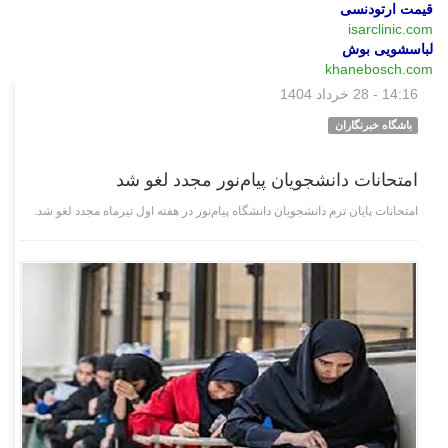
قیمت ارتودنسی
isarclinic.com
لباسشویی بوش
khanebosch.com
14:16 - 28 خرداد 1404
علمی فناوری
باشگاه خبرنگاران
امتحانات دانشجویان پیام‌نور مجدد لغو شد
امتحانات پایان ترم دانشجویان دانشگاه پیام‌نور در هفته اول تیرماه مجدد لغو شد.