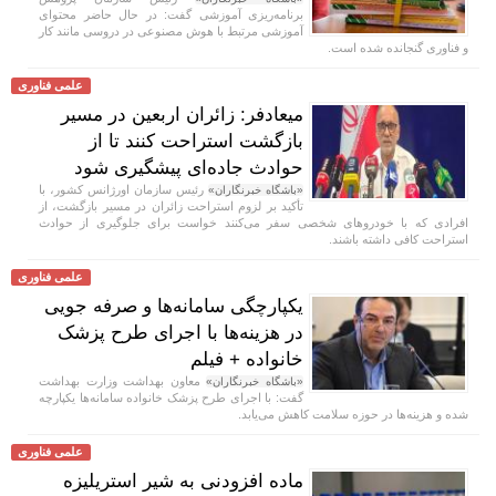
برنامه‌ریزی آموزشی گفت: در حال حاضر محتوای
آموزشی مرتبط با هوش مصنوعی در دروسی مانند کار
و فناوری گنجانده شده است.
علمی فناوری
میعادفر: زائران اربعین در مسیر
بازگشت استراحت کنند تا از
حوادث جاده‌ای پیشگیری شود
رئیس سازمان اورژانس کشور، با
«باشگاه خبرنگاران»
تأکید بر لزوم استراحت زائران در مسیر بازگشت، از
افرادی که با خودروهای شخصی سفر می‌کنند خواست برای جلوگیری از حوادث
استراحت کافی داشته باشند.
علمی فناوری
یکپارچگی سامانه‌ها و صرفه جویی
در هزینه‌ها با اجرای طرح پزشک
خانواده + فیلم
معاون بهداشت وزارت بهداشت
«باشگاه خبرنگاران»
گفت: با اجرای طرح پزشک خانواده سامانه‌ها یکپارچه
شده و هزینه‌ها در حوزه سلامت کاهش می‌یابد.
علمی فناوری
ماده افزودنی به شیر استریلیزه