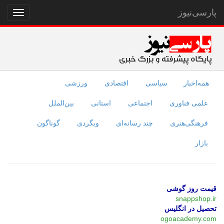
پارسی‌نیوز
نمایش
منو
همه‌اخبار
سیاسی
اقتصادی
ورزشی
علمی فناوری
اجتماعی
استانی
بین‌الملل
فرهنگی‌هنری
چند رسانه‌ای
وبگردی
گوناگون
بازار
قیمت روز گوشی
snappshop.ir
تحصیل در انگلیس
ogoacademy.com