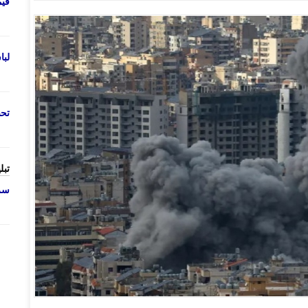
قی
لب
تحص
تبل
سرو