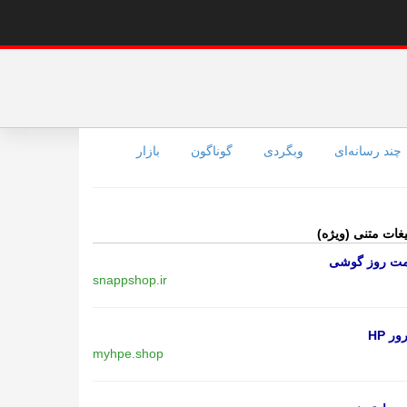
چند رسانه‌ای
وبگردی
گوناگون
بازار
یغات متنی (ویژه)
مت روز گوشی
snappshop.ir
ر HP
myhpe.shop