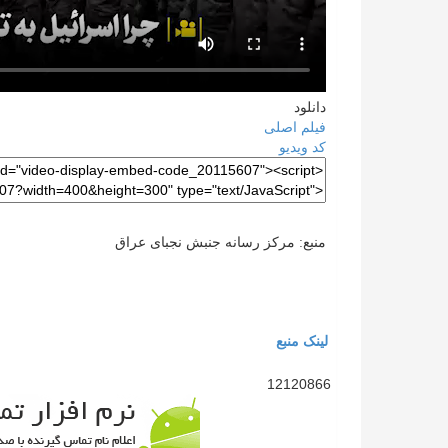
دانلود
فیلم اصلی
کد ویدیو
منبع: مرکز رسانه جنبش نجبای عراق
لینک منبع
12120866