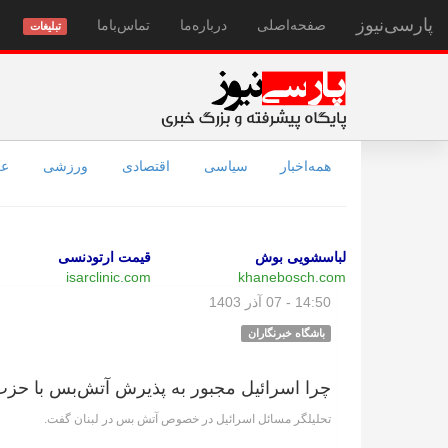
پارسی‌نیوز
صفحه‌اصلی
درباره‌ما
تماس‌با‌ما
تبلیغات
همه‌اخبار
سیاسی
اقتصادی
ورزشی
عل
لباسشویی بوش
قیمت ارتودنسی
isarclinic.com
khanebosch.com
14:50 - 07 آذر 1403
باشگاه خبرنگاران
چرا اسرائیل مجبور به پذیرش آتش‌بس با حزب
تحلیلگر مسائل اسرائیل در خصوص آتش بس در لبنان گفت.