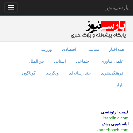
پارسی‌نیوز
نمایش
منو
همه‌اخبار
سیاسی
اقتصادی
ورزشی
علمی فناوری
اجتماعی
استانی
بین‌الملل
فرهنگی‌هنری
چند رسانه‌ای
وبگردی
گوناگون
بازار
قیمت ارتودنسی
isarclinic.com
لباسشویی بوش
khanebosch.com