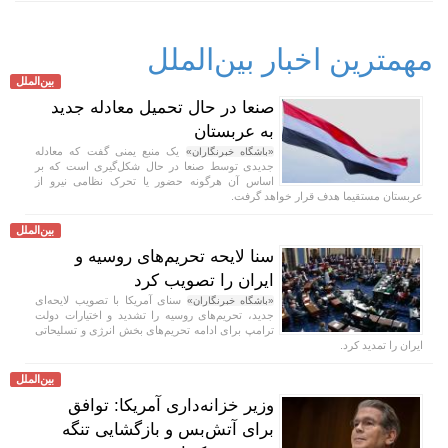
مهمترین اخبار بین‌الملل
بین‌الملل
صنعا در حال تحمیل معادله جدید
به عربستان
یک منبع یمنی گفت که معادله
«باشگاه خبرنگاران»
جدیدی توسط صنعا در حال شکل‌گیری است که بر
اساس آن هرگونه حضور یا تحرک نظامی نیرو از
عربستان مستقیما هدف قرار خواهد گرفت.
بین‌الملل
سنا لایحه تحریم‌های روسیه و
ایران را تصویب کرد
سنای آمریکا با تصویب لایحه‌ای
«باشگاه خبرنگاران»
جدید، تحریم‌های روسیه را تشدید و اختیارات دولت
ترامپ برای ادامه تحریم‌های بخش انرژی و تسلیحاتی
ایران را تمدید کرد.
بین‌الملل
وزیر خزانه‌داری آمریکا: توافق
برای آتش‌بس و بازگشایی تنگه