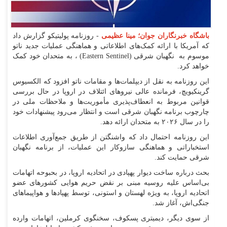
باشگاه خبرنگاران جوان؛ مینا عظیمی
- روزنامه پولیتیکو گزارش داد
که آمریکا با ارائه کمک‌های اطلاعاتی و هماهنگی عملیات جدید ناتو
موسوم به نگهبان شرقی (Eastern Sentinel) ، به متحدان خود کمک
خواهد کرد.
این روزنامه به نقل از دیپلمات‌ها و مقامات ناتو افزود که الکسیوس
گرینکیویچ، فرمانده عالی نیرو‌های ائتلاف در اروپا در حال بررسی
قوانین مربوط به انعطاف‌پذیری مأموریت‌ها و ملاحظات ملی در
چارچوب برنامه نگهبان شرقی است و انتظار می‌رود پیشنهادات خود
را در سال ۲۰۲۶ به متحدان ارائه دهد.
این روزنامه احتمال داد که واشنگتن از طریق جمع‌آوری اطلاعات
استخباراتی و هماهنگی سازوکار این عملیات، از برنامه نگهبان
شرقی حمایت کند.
بحث درباره ساخت دیوار پهپادی در اتحادیه اروپا، در بحبوحه اتهامات
بی‌اساس علیه روسیه مبنی بر نقض حریم هوایی کشور‌های عضو
اتحادیه اروپا، به ویژه لهستان و استونی، توسط پهپاد‌ها و هواپیما‌های
جنگی‌اش، آغاز شد.
از سوی دیگر، دیمیتری پسکوف، سخنگوی کرملین، اتهامات وارده