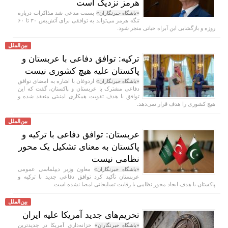
هرمز نزدیک است
بسنت مدعی شد مذاکرات درباره
«باشگاه خبرنگاران»
تنگه هرمز می‌تواند به توافقی برای آتش‌بس ۳۰ تا ۶۰
روزه و بازگشایی این آبراه حیاتی منجر شود.
بین‌الملل
ترکیه: توافق دفاعی با عربستان و
پاکستان علیه هیچ کشوری نیست
اردوغان با اشاره به امضای توافق
«باشگاه خبرنگاران»
دفاعی مشترک با عربستان و پاکستان، گفت که این
توافق با هدف تقویت همکاری امنیتی منعقد شده و
هیچ کشوری را هدف قرار نمی‌دهد.
بین‌الملل
عربستان: توافق دفاعی با ترکیه و
پاکستان به معنای تشکیل یک محور
نظامی نیست
معاون وزیر دیپلماسی عمومی
«باشگاه خبرنگاران»
عربستان تأکید کرد توافق دفاعی جدید با ترکیه و
پاکستان با هدف ایجاد محور نظامی یا رقابت تسلیحاتی امضا نشده است.
بین‌الملل
تحریم‌های جدید آمریکا علیه ایران
خزانه‌داری آمریکا در جدیدترین
«باشگاه خبرنگاران»