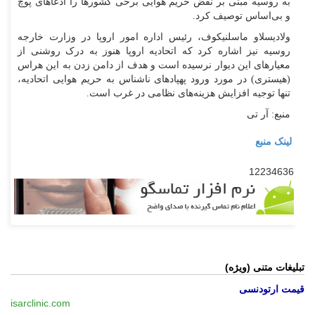
به روسیه مبنی بر نقض حریم هوایی برخی کشور‌ها را ادعا‌های پوچ
و بی‌اساس توصیف کرد.
ولادیسلاو ماسلنیکوف، رئیس اداره امور اروپا در وزارت خارجه
روسیه نیز اشاره کرد که اتحادیه اروپا هنوز به درک روشنی از
معیار‌های این دیوار نرسیده است و هدف از دامن زدن به این هراس
(هیستری) در مورد ورود پهپاد‌های ناشناس به حریم هوایی اتحادیه،
تنها توجیه افزایش هزینه‌های نظامی در غرب است.
منبع: آر تی
لینک منبع
12234636
تبلیغات متنی (ویژه)
قیمت ارتودنسی
isarclinic.com