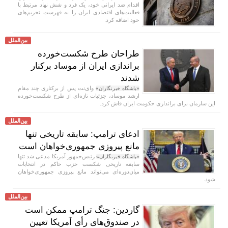
اقدام ضد ایرانی خود، یک فرد و شش نهاد مرتبط با
فعالیت‌های اقتصادی ایران را به فهرست تحریم‌های
خود اضافه کرد.
بین‌الملل
طراحان طرح شکست‌خورده
براندازی ایران از موساد برکنار
شدند
وای‌نت پس از برکناری چند مقام
«باشگاه خبرنگاران»
ارشد موساد، جزئیات تازه‌ای از طرح شکست‌خورده
این سازمان برای براندازی حکومت ایران فاش کرد.
بین‌الملل
ادعای ترامپ: سابقه تاریخی تنها
مانع پیروزی جمهوری‌خواهان است
رئیس‌جمهور آمریکا مدعی شد تنها
«باشگاه خبرنگاران»
سابقه تاریخی شکست حزب حاکم در انتخابات
میان‌دوره‌ای می‌تواند مانع پیروزی جمهوری‌خواهان
شود.
بین‌الملل
گاردین: جنگ ترامپ ممکن است
در صندوق‌های رأی آمریکا تعیین