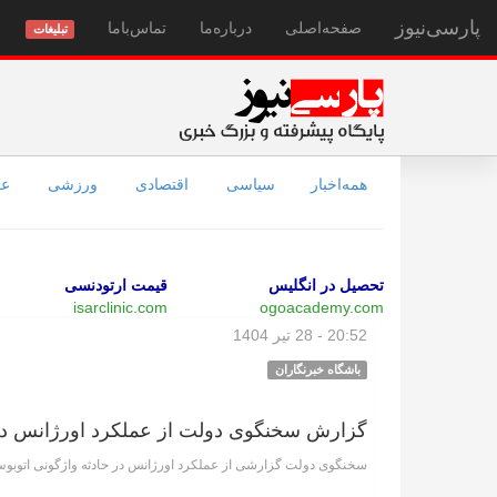
پارسی‌نیوز
صفحه‌اصلی
درباره‌ما
تماس‌با‌ما
تبلیغات
همه‌اخبار
سیاسی
اقتصادی
ورزشی
عل
تحصیل در انگلیس
قیمت ارتودنسی
isarclinic.com
ogoacademy.com
20:52 - 28 تیر 1404
باشگاه خبرنگاران
گزارش سخنگوی دولت از عملکرد اورژانس در 
سخنگوی دولت گزارشی از عملکرد اورژانس در حادثه واژگونی اتوبوس م