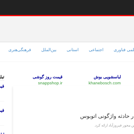
می فناوری
اجتماعی
استانی
بین‌الملل
فرهنگی‌هنری
لباسشویی بوش
قیمت روز گوشی
تبل
snappshop.ir
khanebosch.com
قی
سیاسی
قی
حادثه واژگونی اتوبوس
حور فیروزآباد ارائه کرد.