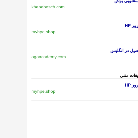
اسشویی بوش
khanebosch.com
ر HP
myhpe.shop
یل در انگلیس
ogoacademy.com
یغات متنی
ر HP
myhpe.shop