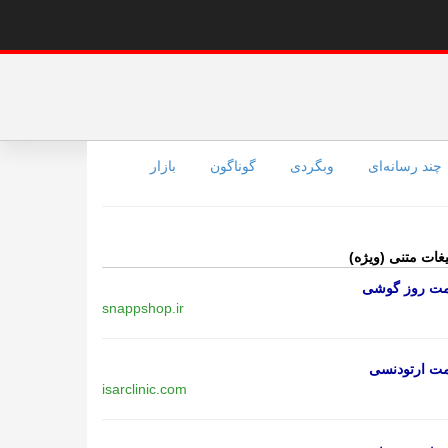
چند رسانه‌ای
وبگردی
گوناگون
بازار
یغات متنی (ویژه)
مت روز گوشی
snappshop.ir
مت ارتودنسی
isarclinic.com