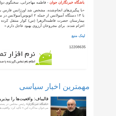
باشگاه خبرنگاران جوان
- فاطمه مهاجرانی، سخنگوی دول
«‏با پیگیری‌های انجام‌شده، مشخص شد اورژانس فارس بلا
اعزام شدند. برای مجروحان آرزوی بهبود عاجل دارم.»
لینک منبع
12208635
مهمترین اخبار سیاسی
قالیباف: واقعیت‌ها را بپذیر
رئیس مجلس در پستی با 
«باشگاه خبرنگاران»
می‌خوان مذاکره کنن.» تاکید کرد: واقعیت‌ها 