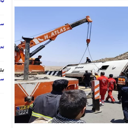
لب
سرو
تحص
تبل
سرو