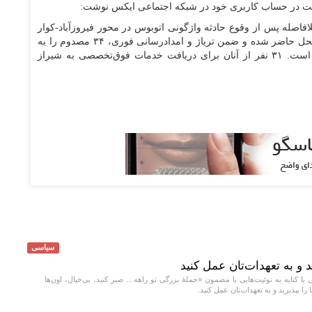
ت در حساب کاربری خود در شبکه اجتماعی ایکس نوشت:
فاصله پس از وقوع حادثه واژگونی اتوبوس در محور فیروزآباد-کوار
با ۱۳ دستگاه آمبولانس از جمله ۲ اتوبوس‌آمبولانس در محل حاضر شده و ضمن تریاژ و امدادرسانی فوری، ۳۴ مصدوم را به
بیمارستان حضرت فاطمه‌الزهرا (س) کوار منتقل کرده است. ۳۱ نفر از آنان برای دریافت خدمات فوق‌تخصصی به شیراز
سیاسی
ید و به تعهدات‌تان عمل کنید
کنایه به توئیت‌هایی با مضمون «حملهٔ بزرگی تو راهه… صبر کنید، بی‌خیال، اون‌ها
را بپذیرید و به تعهدات‌تان عمل کنید.