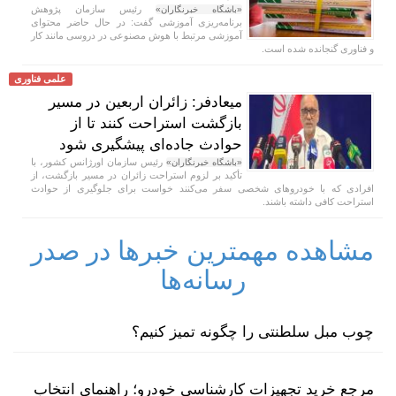
رئیس سازمان پژوهش
«باشگاه خبرنگاران»
برنامه‌ریزی آموزشی گفت: در حال حاضر محتوای
آموزشی مرتبط با هوش مصنوعی در دروسی مانند کار
و فناوری گنجانده شده است.
علمی فناوری
میعادفر: زائران اربعین در مسیر
بازگشت استراحت کنند تا از
حوادث جاده‌ای پیشگیری شود
رئیس سازمان اورژانس کشور، با
«باشگاه خبرنگاران»
تأکید بر لزوم استراحت زائران در مسیر بازگشت، از
افرادی که با خودروهای شخصی سفر می‌کنند خواست برای جلوگیری از حوادث
استراحت کافی داشته باشند.
مشاهده مهمترین خبرها در صدر
رسانه‌ها
چوب مبل سلطنتی را چگونه تمیز کنیم؟
مرجع خرید تجهیزات کارشناسی خودرو؛ راهنمای انتخاب