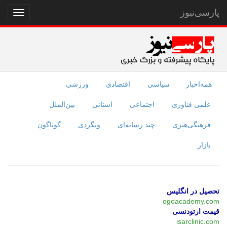
پارسی‌نیوز
نمایش
منو
همه‌اخبار
سیاسی
اقتصادی
ورزشی
علمی فناوری
اجتماعی
استانی
بین‌الملل
فرهنگی‌هنری
چند رسانه‌ای
وبگردی
گوناگون
بازار
تحصیل در انگلیس
ogoacademy.com
قیمت ارتودنسی
isarclinic.com