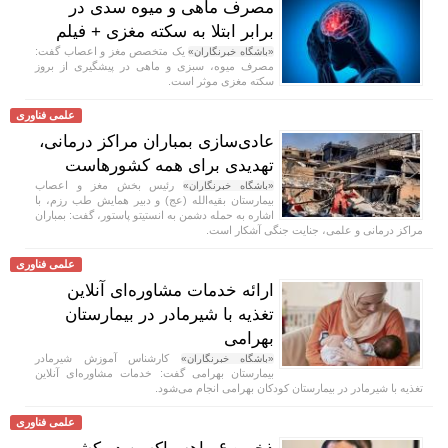
مصرف ماهی و میوه سدی در
برابر ابتلا به سکته مغزی + فیلم
یک متخصص مغز و اعصاب گفت:
«باشگاه خبرنگاران»
مصرف میوه، سبزی و ماهی در پیشگیری از بروز
سکته مغزی موثر است.
علمی فناوری
عادی‌سازی بمباران مراکز درمانی،
تهدیدی برای همه کشورهاست
رئیس بخش مغز و اعصاب
«باشگاه خبرنگاران»
بیمارستان بقیه‌الله (عج) و دبیر همایش طب رزم، با
اشاره به حمله دشمن به انستیتو پاستور، گفت: بمباران
مراکز درمانی و علمی، جنایت جنگی آشکار است.
علمی فناوری
ارائه خدمات مشاوره‌ای آنلاین
تغذیه با شیرمادر در بیمارستان
بهرامی
کارشناس آموزش شیرمادر
«باشگاه خبرنگاران»
بیمارستان بهرامی گفت: خدمات مشاوره‌ای آنلاین
تغذیه با شیرمادر در بیمارستان کودکان بهرامی انجام می‌شود.
علمی فناوری