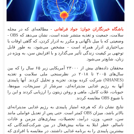
باشگاه خبرنگاران جوان؛ جواد فراهانی
-
مطالعه‌ای که در مجله
سلامت، جمعیت و تغذیه منتشر شده است، نشان می‌دهد که OBS -
وضعیتی که با میل ناگهانی و مکرر به ادرار کردن، که گاهی اوقات با
بی‌اختیاری ادرار همراه است - مشخص می‌شود، به طور قابل
توجهی بر کیفیت زندگی تأثیر می‌گذارد و با افزایش سن، به ویژه در
زنان، شایع‌تر می‌شود.
محققان داده‌های بیش از ۲۳۰۰۰ آمریکایی زیر ۶۵ سال را که بین
سال‌های ۲۰۰۵ تا ۲۰۱۸ در نظرسنجی ملی سلامت و تغذیه
(NHANES) شرکت کرده بودند، تجزیه و تحلیل کردند. آنها پایبندی
آنها به رژیم غذایی مدیترانه‌ای، سرشار از سبزیجات، میوه‌ها،
حبوبات، غلات کامل، ماهی و روغن زیتون را ارزیابی کردند و این را
با شیوع OBS مقایسه کردند.
نتایج نشان داد که هرچه امتیاز پایبندی به رژیم غذایی مدیترانه‌ای
بالاتر باشد، میزان OBS کمتر است. حتی پس از تعدیل عواملی مانند
سن، جنس، وزن، درآمد، تحصیلات، بیماری‌های مزمن و عادات
ناسالم، خطر ابتلا به مثانه بیش‌فعال در بین شرکت‌کنندگانی که
بیشترین پایبندی را به برنامه غذایی داشتند، در مقایسه با افرادی که