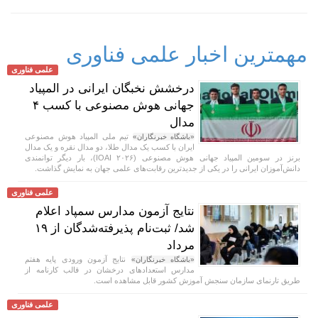
مهمترین اخبار علمی فناوری
علمی فناوری
درخشش نخبگان ایرانی در المپیاد
جهانی هوش مصنوعی با کسب ۴
مدال
تیم ملی المپیاد هوش مصنوعی
«باشگاه خبرنگاران»
ایران با کسب یک مدال طلا، دو مدال نقره و یک مدال
برنز در سومین المپیاد جهانی هوش مصنوعی (IOAI ۲۰۲۶)، بار دیگر توانمندی
دانش‌آموزان ایرانی را در یکی از جدیدترین رقابت‌های علمی جهان به نمایش گذاشت.
علمی فناوری
نتایج آزمون مدارس سمپاد اعلام
شد/ ثبت‌نام پذیرفته‌شدگان از ۱۹
مرداد
نتایج آزمون ورودی پایه هفتم
«باشگاه خبرنگاران»
مدارس استعداد‌های درخشان در قالب کارنامه از
طریق تارنمای سازمان سنجش آموزش کشور قابل مشاهده است.
علمی فناوری