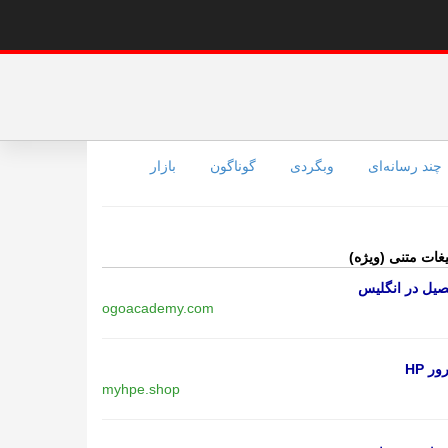
چند رسانه‌ای
وبگردی
گوناگون
بازار
یغات متنی (ویژه)
یل در انگلیس
ogoacademy.com
ر HP
myhpe.shop