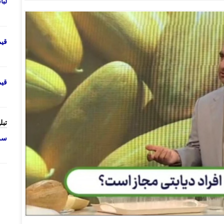
لب
قی
قی
تبل
سرو