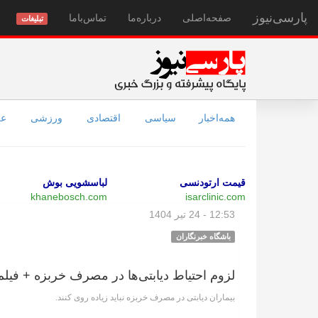
پارسی‌نیوز
صفحه‌اصلی
درباره‌ما
تماس‌با‌ما
تبلیغات
همه‌اخبار
سیاسی
اقتصادی
ورزشی
عل
قیمت ارتودنسی
لباسشویی بوش
khanebosch.com
isarclinic.com
12:53 - 24 تیر 1404
باشگاه خبرنگاران
لزوم احتیاط دیابتی‌ها در مصرف خربزه + فیلم
بیماران دیابتی در مصرف خربزه نباید زیاده روی کنند.