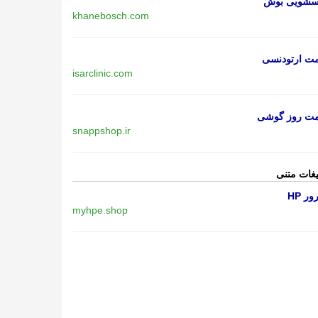
اسشویی بوش
khanebosch.com
مت ارتودنسی
isarclinic.com
مت روز گوشی
snappshop.ir
یغات متنی
ر HP
myhpe.shop