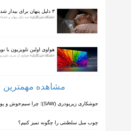
۳ دلیل پنهان برای بیدار شدن مکرر از خواب در هنگام شب
سه دلیل پنهان و ناشناخ
«باشگاه خبرنگاران»
هواوی اولین تلویزیون با نور پس زمینه GB MiniLED
هواوی از سری تلویزیون‌های Vision Smart Screen ۶ SE RGB خود 
«باشگاه خبرنگاران»
مشاهده مهمترین خب
جوشکاری زیرپودری (SAW)؛ چرا سیم‌جوش و پودر مکمل یکدیگرند؟
چوب مبل سلطنتی را چگونه تمیز کنیم؟