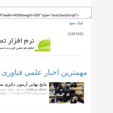
لینک منبع
12207431
مهمترین اخبار علمی فناوری
نتایج نهایی آزمون دکتری سال ۱۴۰۵ اواخر مرداد اعلام 
مدیرکل روابط عمومی 
«باشگاه خبرنگاران»
(نیمه‌متمرکز) «Ph.D.» سال ۱۴۰۵ در اواخر مرداد ماه خبر داد.