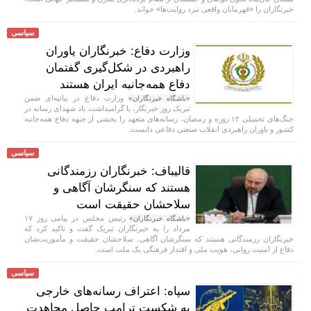
خبرنگاران را «قهرمانان واقعی نبرد روایت‌ها» خواند.
سیاسی
وزارت دفاع: خبرنگاران یاوران
راهبردی در شکل‌گیری گفتمان
دفاع همه‌جانبه ایران هستند
وزارت دفاع در بیانیه‌ای ضمن
«باشگاه خبرنگاران»
تبریک روز خبرنگار، با گرامیداشت یاد شهدای رسانه در
جنگ‌های تحمیلی ۱۲ روزه و رمضان، رسانه‌های متعهد را بخشی از جبهه دفاع همه‌جانبه
کشور و یاوران راهبردی انقلاب صنعتی دفاعی دانست.
سیاسی
قالیباف: خبرنگاران رزمندگانی
هستند که سنگرشان آگاهی و
سلاحشان حقیقت است
رئیس مجلس در پیامی روز ۱۷
«باشگاه خبرنگاران»
مرداد را به خبرنگاران تبریک گفت و تاکید کرد که
خبرنگاران رزمندگانی هستند که سنگرشان آگاهی، سلاحشان حقیقت و مأموریت‌شان
دفاع از امنیت روانی، هویت ملی و اقتدار فرهنگی یک ملت است.
سیاسی
سپاه: اعتراف رسانه‌های خارجی
به شکست ترامپ حاصل مجاهدت