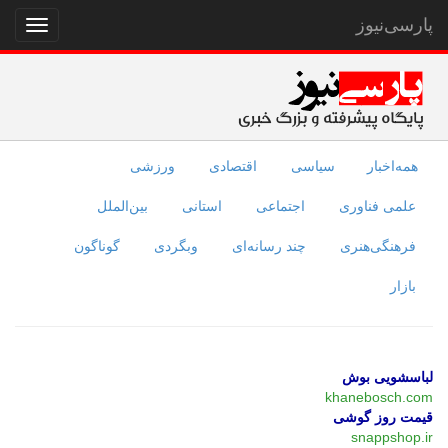
پارسی‌نیوز
نمایش
منو
همه‌اخبار
سیاسی
اقتصادی
ورزشی
علمی فناوری
اجتماعی
استانی
بین‌الملل
فرهنگی‌هنری
چند رسانه‌ای
وبگردی
گوناگون
بازار
لباسشویی بوش
khanebosch.com
قیمت روز گوشی
snappshop.ir