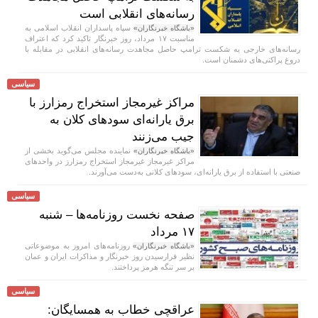
رسانه‌های انقلابی است
سپاه پاسداران انقلاب اسلامی به
«باشگاه خبرنگاران»
مناسبت ۱۷ مرداد، روز خبرنگار تاکید کرد که اعتراف
رسانه‌های خارجی به شکست ترامپ حاصل مجاهدت رسانه‌های انقلابی در مقابله با
دروغ پراکنی‌های دشمنان است.
سیاسی
مراکز غیرمجاز استخراج رمزارز با
برق یارانه‌ای سودهای کلان به
جیب می‌زنند
نماینده مجلس می‌گوید بخشی از
«باشگاه خبرنگاران»
مراکز غیرمجاز غیرمجاز استخراج رمزارز در واحدهای
صنعتی با استفاده از برق یارانه‌ای، سودهای کلانی به‌دست می‌آورند.
سیاسی
صفحه نخست روزنامه‌ها – شنبه
۱۷ مرداد
روزنامه‌های امروز به موضوعاتی
«باشگاه خبرنگاران»
نظیر فرارسیدن روز خبرنگار و مذاکرات ایران و عمان
بر سر تنگه هرمز پرداختند.
سیاسی
عراقچی خطاب به همسایگان: