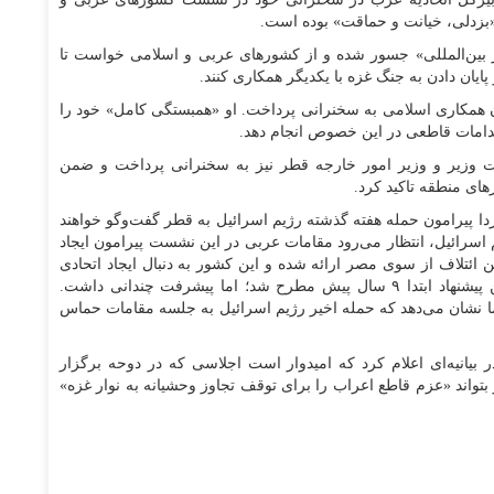
«بزدلی، خیانت و حماقت» بوده است.
 بین‌المللی» جسور شده و از کشور‌های عربی و اسلامی خواست تا
ایان دادن به جنگ غزه با یکدیگر همکاری کنند.
 همکاری اسلامی به سخنرانی پرداخت. او «همبستگی کامل» خود را
د اقدامات قاطعی در این خصوص انجام دهد.
 وزیر و وزیر امور خارجه قطر نیز به سخنرانی پرداخت و ضمن
های منطقه تاکید کرد.
ا پیرامون حمله هفته گذشته رژیم اسرائیل به قطر گفت‌و‌گو خواهند
 اسرائیل، انتظار می‌رود مقامات عربی در این نشست پیرامون ایجاد
 ائتلاف از سوی مصر ارائه شده و این کشور به دنبال ایجاد اتحادی
مشابه ناتو بین کشور‌های عربی است. گفته می‌شود این پیشنهاد ابتدا ۹ سال پیش مطرح شد؛ اما پیشرفت چندانی داشت.
ا نشان می‌دهد که حمله اخیر رژیم اسرائیل به جلسه مقامات حماس
انیه‌ای اعلام کرد که امیدوار است اجلاسی که در دوحه برگزار
بتواند «عزم قاطع اعراب را برای توقف تجاوز وحشیانه به نوار غزه»