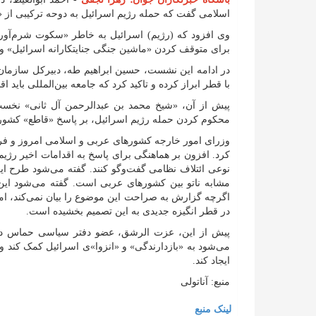
اسلامی گفت که حمله رژیم اسرائیل به دوحه ترکیبی از 
وی افزود که (رژیم) اسرائیل به خاطر «سکوت شرم‌آور
برای متوقف کردن «ماشین جنگی جنایتکارانه اسرائیل» و پ
در ادامه این نشست، حسین ابراهیم طه، دبیرکل سازمان
با قطر ابراز کرده و تاکید کرد که جامعه بین‌المللی بای
پیش از آن، «شیخ محمد بن عبدالرحمن آل ثانی» نخست
محکوم کردن حمله رژیم اسرائیل، بر پاسخ «قاطع» کشور‌
وزرای امور خارجه کشور‌های عربی و اسلامی امروز و فرد
کرد. افزون بر هماهنگی برای پاسخ به اقدامات اخیر رژیم
نوعی ائتلاف نظامی گفت‌و‌گو کنند. گفته می‌شود طرح این
اگرچه گزارش به صراحت این موضوع را بیان نمی‌کند، ام
در قطر انگیزه جدیدی به این تصمیم بخشیده است.
پیش از این، عزت الرشق، عضو دفتر سیاسی حماس در بی
می‌شود به «بازدارندگی» و «انزوا»‌ی اسرائیل کمک کند و 
ایجاد کند.
منبع: آناتولی
لینک منبع