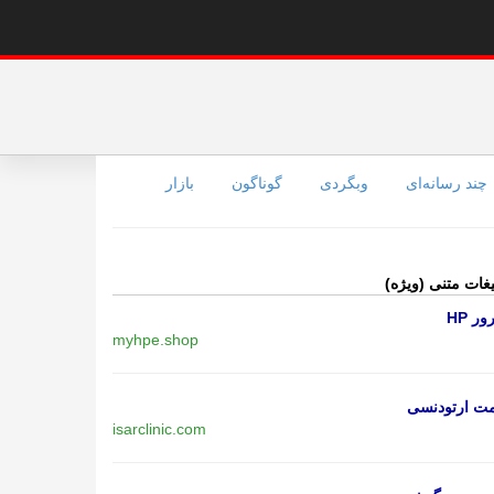
چند رسانه‌ای
وبگردی
گوناگون
بازار
یغات متنی (ویژه)
ر HP
myhpe.shop
مت ارتودنسی
isarclinic.com