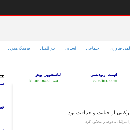
می فناوری
اجتماعی
استانی
بین‌الملل
فرهنگی‌هنری
قیمت ارتودنسی
لباسشویی بوش
تبل
khanebosch.com
isarclinic.com
سرو
بین‌الملل
قی
رکیبی از خیانت و حماقت بود
سرائیل به دوحه را محکوم کرد.