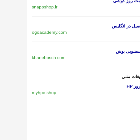
مت روز گوشی
snappshop.ir
یل در انگلیس
ogoacademy.com
اسشویی بوش
khanebosch.com
یغات متنی
ر HP
myhpe.shop