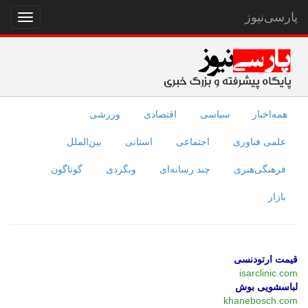
پارسی‌نیوز
نمایش
منو
همه‌اخبار
سیاسی
اقتصادی
ورزشی
علمی فناوری
اجتماعی
استانی
بین‌الملل
فرهنگی‌هنری
چند رسانه‌ای
وبگردی
گوناگون
بازار
قیمت ارتودنسی
isarclinic.com
لباسشویی بوش
khanebosch.com