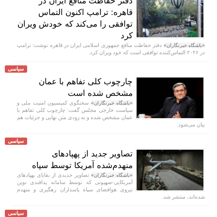
دفتر حفاظت منافع ایران در
قاهره: ترامپ اکنون التماس
توافقی را می‌کند که خودش ویران
کرد
دفتر حفاظت منافع جمهوری اسلامی ایران در قاهره نوشت: ترامپ
«باشگاه خبرنگاران»
در ۲۰۲۶ التماس‌کننده توافقی است که خود ویران کرد.
سیاسی
چارچوب کلی تفاهم با عمان
مشخص شده است
سخنگوی کمیسیون امنیت ملی و
«باشگاه خبرنگاران»
سیاست خارجی مجلس گفت: چارچوب کلی تفاهم با
عمان مشخص شده و به زودی متن نهایی و جزئیات هم
بیان می‌شود.
سیاسی
تصاویر جدید از پهپادهای
منهدم‌شده آمریکا توسط سپاه
تصاویر جدیدی از بقایای پهپادهای
«باشگاه خبرنگاران»
آمریکایی-صهیونی که توسط سامانه‌ پدافندی نوین
نیروی هوافضای سپاه پاسداران رهگیری و منهدم
شده‌اند، منتشر شد.
سیاسی