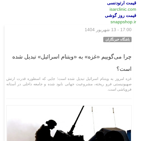
قیمت ارتودنسی
isarclinic.com
قیمت روز گوشی
snappshop.ir
17:00 - 13 شهریور 1404
وبگردی
باشگاه خبرنگاران
چرا می‌گوییم «غزه» به «ویتنام اسرائیل» تبدیل شده
است؟
غزه امروز به ویتنام اسرائیل تبدیل شده است؛ جایی که اسطوره قدرت ارتش
صهیونیستی فرو ریخته، مشروعیت جهانی نابود شده و جامعه داخلی در آستانه
فروپاشی است.