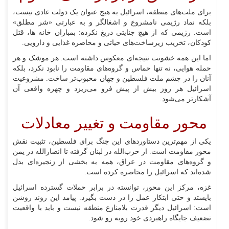
برای ملت‌های منطقه، اسرائیل به هیچ عنوان یک دولت عادی نیست،
بلکه نماد رژیمی نامشروع و اشغالگر و به عبارتی «شر مطلق»
است. رژیمی که از هیچ جنایتی دریغ نکرده: بمباران خانه ها، قتل
کودکان، تخریب زیرساخت‌های حیاتی و محاصره غذایی و دارویی.
اما این همه خشونت نتیجه‌ای معکوس داشته است. هر موشک و هر
حمله هوایی، نه تنها حماس و گروه‌های مقاومت را نابود نکرد، بلکه
آنان را در چشم ملت فلسطین و جهان محبوب‌تر ساخت. مشروعیت
اسرائیل هر روز بیش از پیش فرو می‌ریزد و چهره واقعی آن
آشکارتر می‌شود.
محور مقاومت و تغییر معادلات
یکی از مهم‌ترین دستاورد‌های این جنگ برای فلسطین، تثبیت نقش
محور مقاومت است. از حزب‌الله در لبنان گرفته تا انصارالله در یمن
و گروه‌های مقاومت در عراق، همه به بخشی از زنجیره‌ای بدل
شده‌اند که اسرائیل را محاصره کرده است.
غزه، مرکز این محور، توانسته در برابر حملات گسترده اسرائیل
بایستد و حتی ابتکار عمل را در دست بگیرد. پیامد این روند روشن
است: اسرائیل دیگر قدرت بلامنازع منطقه نیست و باید با واقعیت
تضعیف جایگاه راهبردی خود روبه رو شود.