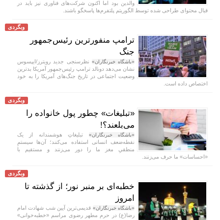
والدین بود اما اکنون شرکت‌های فناوری نیز باید در
قبال محتوای طراحی شده توسط الگوریتم‌ پلتفرم‌ها پاسخگو باشند.
وبگردی
ترامپ منفورترین رئیس‌جمهور
جنگ
نظرسنجی جدید رویترز/ایپسوس
«باشگاه خبرنگاران»
نشان می‌دهد دونالد ترامپ رئیس‌جمهور آمریکا بدترین
وضعیت اجتماعی در تاریخ جنگ‌های آمریکا را به خود
اختصاص داده است.
وبگردی
«تبلیغات» چطور پول خانواده را
می‌بلعند؟!
تبلیغاتِ هوشمندانه از یک
«باشگاه خبرنگاران»
نقطه‌ضعف انسانی استفاده می‌کنند؛ آن‌ها سیستمِ
منطقیِ مغز ما را دور می‌زنند و مستقیم با
«احساسات» ما حرف می‌زنند.
وبگردی
خطبه‌ای بر منبر نور؛ از گذشته تا
امروز
قدیمی‌ترین آیین شب شهادت امام
«باشگاه خبرنگاران»
رضا(ع) در حرم مطهر رضوی مراسم «خطبه‌خوانی»