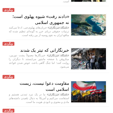
است.
وبگردی
«دادند رفت» شیوه پهلوی است؛
نه جمهوری اسلامی
جریان‌های پهلوی‌چی، ادعا می‌کنند
«باشگاه خبرنگاران»
ترتیبات حقوقی دریای خزر به گونه‌ای تنظیم شده که
منافع ایران به نفع روسیه از بین رفته است.
وبگردی
خبرنگارانی که تیتر یک شدند
خبرنگار‌ها معمولاً پشت دوربین،
«باشگاه خبرنگاران»
میکروفن یا صفحه مانیتور می‌ایستند تا دیگران را
روایت کنند؛ اما جنگ گاهی باعث عوض شدن قواعد
می‌شود.
وبگردی
مقاومت دعوا نیست، زیست
اسلامی است
ما در یک نبرد تمدنی هستیم و
«باشگاه خبرنگاران»
استقامت می‌کنیم و آمریکا به دنبال بلعیدن داشته‌های
مادی و معنوی و نابودی هویت ما است.
وبگردی