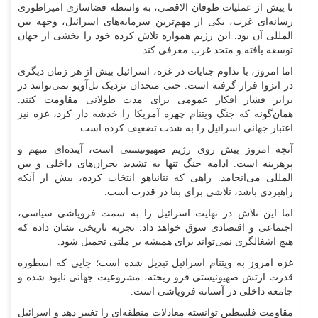
تا پیش از عملیات طوفان الاقصی، به واسطه فضاسازی امپراطوری
رسانه‌ای غرب، یکی از مهم‌ترین سرمایه‌های اسرائیل، وجهه بین
المللی آن بود. این رژیم همواره تلاش کرده خود را بخشی از جهان
توسعه یافته و متحد غرب معرفی کند.
اما امروز، با تداوم جنایات در غزه، اسرائیل بیش از هر زمان دیگری
در انزوا قرار گرفته است. حتی متحدان نزدیک تل‌آویو نمی‌توانند در
برابر فشار افکار عمومی برای مدت طولانی مقاومت کنند.
همان‌گونه که جنگ ویتنام چهره آمریکا را خدشه دار کرد، غزه نیز
اعتبار جهانی اسرائیل را به شدت تضعیف کرده است.
آنچه امروز پیش روی رژیم صهیونیستی است، آینده‌ای مبهم و
پرهزینه است. ادامه جنگ تنها به تشدید بحران‌های داخلی و بین
المللی می‌انجامد. راهی که نتانیاهو انتخاب کرده، بیش از آنکه
راهبردی باشد، تلاشی برای بقا در قدرت است.
اما این تلاش در نهایت اسرائیل را به سمت فروپاشی سیاسی،
اجتماعی و اقتصادی سوق خواهد داد. تجربه تاریخی نشان داده که
هیچ اشغالگری نمی‌تواند برای همیشه بر ملتی تحمیل شود.
غزه امروز به ویتنام اسرائیل تبدیل شده است؛ جایی که اسطوره
قدرت ارتش صهیونیستی فرو ریخته، مشروعیت جهانی نابود شده و
جامعه داخلی در آستانه فروپاشی است.
مقاومت فلسطین توانسته معادلات منطقه‌ای را تغییر دهد و اسرائیل