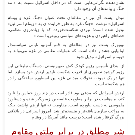
نشان‌دهنده نگرانی‌هایی است که در داخل اسرائیل نسبت به ادامه
جنگ و پیامد‌های آن وجود دارد.
میدل ایست آی نیز در مقاله‌ای تحت عنوان «جنگ غزه و ویتنام
اسرائیل» نوشت: «جنگ غزه به طور فزاینده‌ای به «ویتنام اسرائیل»
تبدیل شده است؛ نبردی شکست‌خورده که با زیاده‌روی نظامی،
خطا‌های راهبردی و هزینه‌های سیاسی روبه‌رو است.»
نیویورک پست نیز در مقاله‌ای به قلم آنتونیو تایانی سیاستمدار
ایتالیایی هشدار داده است که عملیات نظامی در غزه می‌تواند به
«ویتنام اسرائیل» تبدیل شود.
از ابتدای تأسیس رژیم کودک کش صهیونیستی، دستگاه تبلیغاتی این
رژیم کوشید تصویری از قدرت شکست ناپذیر ارتش خود بسازد. اما
تنها در یک نمونه، تحولات میدانی غزه این اسطوره ساختگی را در
هم شکسته است.
ارتش اسرائیل که مدعی بود قادر است در چند روز حماس را نابود
کند، ماه‌هاست در برابر مقاومت فلسطین زمین‌گیر شده و دستاورد
ملموسی به دست نیاورده است. مقاومت نه تنها از هم نپاشید، بلکه
به مراتب سازمان‌یافته‌تر و منسجم‌تر شد. امروز اسرائیل در باتلاقی
بزرگ گرفتار شده است؛ درست مانند آمریکا در ویتنام.
شر مطلق در برابر ملتی مقاوم