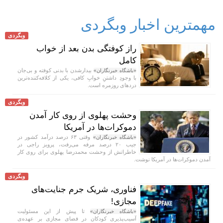
مهمترین اخبار وبگردی
وبگردی
راز کوفتگی بدن بعد از خواب
کامل
بیدارشدن با بدنی کوفته و بی‌جان
«باشگاه خبرنگاران»
با وجودِ داشتنِ خوابِ کافی، یکی از کلافه‌کننده‌ترین
دردهای روزمره است.
وبگردی
وحشت پهلوی از روی کار آمدن
دموکرات‌ها در آمریکا
وقتی ۶۳ درصد درآمد کشور در
«باشگاه خبرنگاران»
جیب ۲۰ درصد مرفه می‌رفت، پرویز راجی در
خاطراتش از وحشت محمدرضا پهلوی برای روی کار
آمدن دموکرات‌ها در آمریکا نوشت.
وبگردی
فناوری، شریک جرم جنایت‌های
مجازی!
تا پیش از این مسئولیت
«باشگاه خبرنگاران»
آسیب‌پذیری کودکان در فضای مجازی بر عهده‌ی