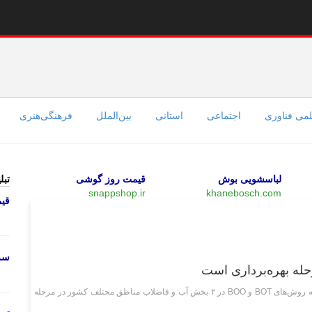
می فناوری
اجتماعی
استانی
بین‌الملل
فرهنگی‌هنری
لباسشویی بوش
قیمت روز گوشی
تبل
snappshop.ir
khanebosch.com
قی
اقتصادی
سرو
مدیرعامل شرکت مهندسی آب و فاضلاب کشور گفت: ۱۲۰ قرارداد به روش‌های BOT و BOO در ۲ بخش آب و فاضلاب مناطق مختلف کشور در مرحله