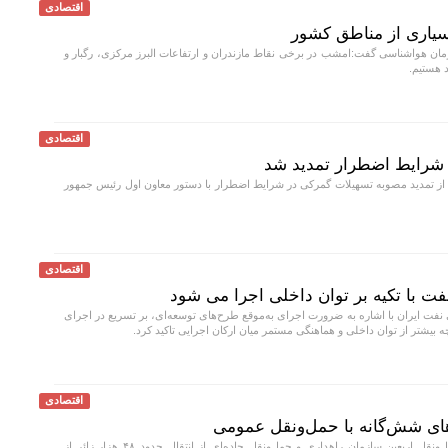
اقتصادی
سیاری از مناطق کشور
ان هواشناسی گفت:امشب در برخی نقاط مازندران و ارتفاعات البرز مرکزی، رگبار و
د هستیم.
اقتصادی
شرایط اضطرار تمدید شد
ز تمدید مصوبه تسهیلات گمرکی در شرایط اضطرار با دستور معاون اول رئیس جمهور
اقتصادی
ت با تکیه بر توان داخلی اجرا می شود
ت ایران با اشاره به ضرورت اجرای به‌موقع طرح‌های توسعه‌ای، بر تسریع در اجرای
چه بیشتر از توان داخلی و هماهنگی مستمر میان ارکان اجرایی تاکید کرد.
اقتصادی
سخنگوی قرارگاه حمل‌ونقل اربعین سازمان راهداری و حمل‌ونقل جاده‌ای از انتقال حدود ۴۸ هزار زائر از