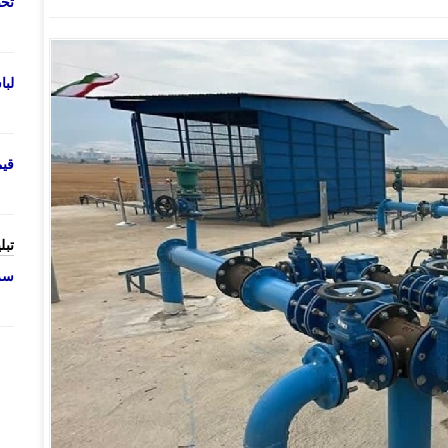
تحص
لب
قی
تبل
سرو