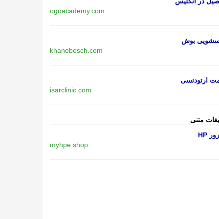
یل در انگلیس
ogoacademy.com
اسشویی بوش
khanebosch.com
مت ارتودنسی
isarclinic.com
یغات متنی
ر HP
myhpe.shop