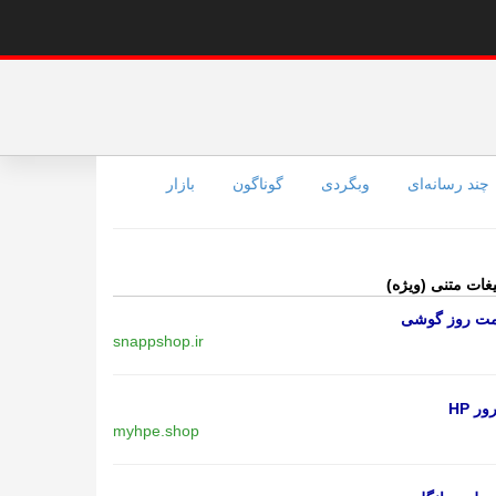
چند رسانه‌ای
وبگردی
گوناگون
بازار
یغات متنی (ویژه)
مت روز گوشی
snappshop.ir
ر HP
myhpe.shop