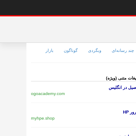
چند رسانه‌ای
وبگردی
گوناگون
بازار
یغات متنی (ویژه)
یل در انگلیس
ogoacademy.com
ر HP
myhpe.shop