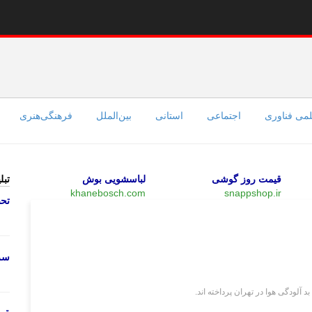
می فناوری
اجتماعی
استانی
بین‌الملل
فرهنگی‌هنری
قیمت روز گوشی
لباسشویی بوش
تبل
khanebosch.com
snappshop.ir
تحص
سیاسی
سرو
آلودگی هوا در تهران پرداخته اند.