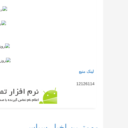
لینک منبع
12126114
مهمترین اخبار سیاسی