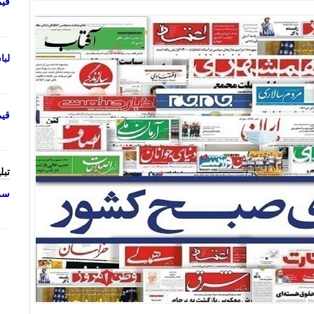
قی
لب
قی
تبل
سرو