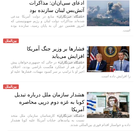
ادعای سی‌ان‌ان: مذاکرات
آتش‌بس لبنان سازنده بود
منابع در دولت آمریکا مدعی
«باشگاه خبرنگاران»
شده‌اند مذاکرات دولت لبنان و رژیم صهیونیستی که
امروز هفتمین دور آن به پایان رسید، سازنده بوده
است.
بین‌الملل
فشار‌ها بر وزیر جنگ آمریکا
افزایش می‌یابد
در حالی که جمهوری‌خواهان پیش
«باشگاه خبرنگاران»
از این هم از عملکرد هگست ناراضی بودند، اختلاف
اخیر او با ترامپ بر سر کمبود مهمات، فشار‌ها علیه او
را افزایش داده است.
بین‌الملل
هشدار سازمان ملل درباره تبدیل
کوبا به غزه دوم درپی محاصره
آمریکا
کارشناسان سازمان ملل متحد
«باشگاه خبرنگاران»
نسبت به پیامد‌های جنایات آمریکا علیه کوبا هشدار
داده و خواستار اقدام فوری بین‌المللی شدند.