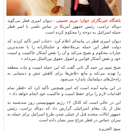
باشگاه خبرنگاران جوان؛ مریم حسینی
- دیوان امیری قطر می‌گوید
دونالد ترامپ، رئیس جمهور آمریکا در تماس تلفنی با امیر قطر
حمله اسرائیل به دوحه را محکوم کرده است.
دیوان امیری قطر در بیانیه‌ای اعلام کرد: «جناب امیر تأکید کردند که
دولت قطر این حمله بی‌ملاحظه و جنایتکارانه را با شدیدترین
عبارات محکوم و تقبیح می‌کند و آن را نقض آشکار حاکمیت و امنیت
خود و نقض آشکار قوانین و اصول حقوق بین‌الملل می‌داند.»
شیخ تمیم بن حمد آل ثانی گفت که این حمله امنیت و ثبات منطقه
را تهدید می‌کند و مانع «تلاش‌ها برای کاهش تنش و دستیابی به
راه‌حل‌های دیپلماتیک پایدار» می‌شود.
در این بیانیه آمده است که امیر همچنین تأکید کرد که «قطر تمام
اقدامات لازم را برای حفظ امنیت و حاکمیت خود انجام خواهد داد.»
این در حالی است که کانال ۱۲ رژیم صهیونیستی روز سه‌شنبه به
نقل از یک مقام اسرائیلی گزارش داد که دونالد ترامپ، رئیس
جمهور ایالات متحده قبل از عملی شدن طرح اسرائیل برای حمله به
سران حماس در قطر چراغ سبز نشان داده است.
منبع: الجزیره