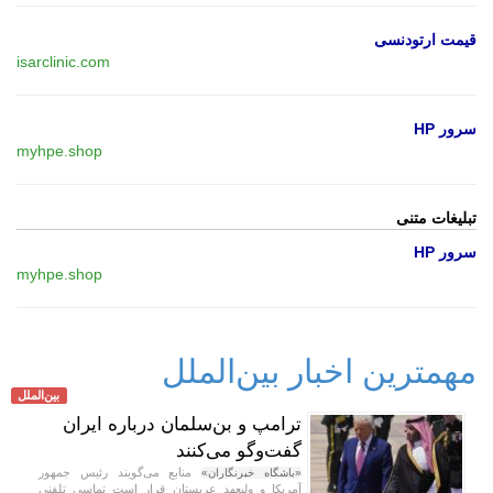
قیمت ارتودنسی
isarclinic.com
سرور HP
myhpe.shop
تبلیغات متنی
سرور HP
myhpe.shop
مهمترین اخبار بین‌الملل
بین‌الملل
ترامپ و بن‌سلمان درباره ایران
گفت‌و‌گو می‌کنند
منابع می‌گویند رئیس جمهور
«باشگاه خبرنگاران»
آمریکا و ولیعهد عربستان قرار است تماسی تلفنی