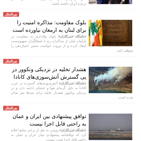
درباره ایران داشته باشند.
بین‌الملل
بلوک مقاومت: مذاکره امنیت را
برای لبنان به ارمغان نیاورده است
بلوک وفاداری به مقاومت در
«باشگاه خبرنگاران»
پارلمان لبنان از مذاکرات رم با اشغالگران صهیونیست
انتقاد کرده و از بیروت خواست مسیر امتیازدهی را
متوقف کنند.
بین‌الملل
هشدار تخلیه در نزدیکی ونکوور در
پی گسترش آتش‌سوزی‌های کانادا
آتش‌سوزی‌های گسترده در غرب
«باشگاه خبرنگاران»
کانادا به دلیل گرمای هوا و خشکی ادامه دارد و در
نزدیکی ونکوور هشدار تخلیه برای صد‌ها نفر صادر
شده است.
بین‌الملل
توافق پیشنهادی بین ایران و عمان
به راحتی قابل اجرا نیست
رویترز به نقل از برخی منابع اعلام
«باشگاه خبرنگاران»
کرد که توافقنامه پیشنهادی میان ایران و عمان به
راحتی قابل اجرا شدن نیست.