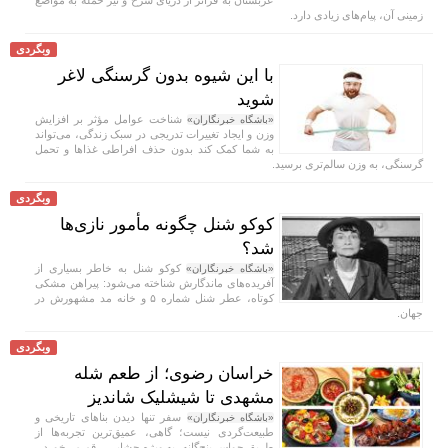
زمینی آن، پیام‌های زیادی دارد.
وبگردی
با این شیوه بدون گرسنگی لاغر
شوید
شناخت عوامل مؤثر بر افزایش
«باشگاه خبرنگاران»
وزن و ایجاد تغییرات تدریجی در سبک زندگی، می‌تواند
به شما کمک کند بدون حذف افراطی غذا‌ها و تحمل
گرسنگی، به وزن سالم‌تری برسید.
وبگردی
کوکو شنل چگونه مأمور نازی‌ها
شد؟
کوکو شنل به خاطر بسیاری از
«باشگاه خبرنگاران»
آفریده‌های ماندگارش شناخته می‌شود: پیراهن مشکی
کوتاه، عطر شنل شماره ۵ و خانه مد مشهورش در
جهان.
وبگردی
خراسان رضوی؛ از طعم شله
مشهدی تا شیشلیک شاندیز
سفر تنها دیدن بنا‌های تاریخی و
«باشگاه خبرنگاران»
طبیعت‌گردی نیست؛ گاهی، عمیق‌ترین تجربه‌ها از
طریق حواس پنج‌گانه، به ویژه چشایی، رقم می‌خورد.