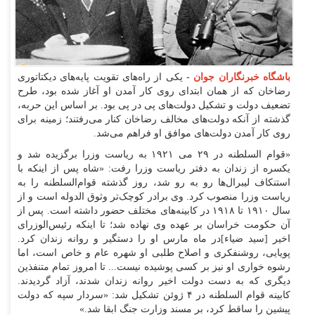
باشگاه خبرنگاران جوان
- یکی از راه‌های تقویت پایه‌های دیکتاتوری
رضاخان که از همان ابتدای روی کار آمدن او آغاز شده بود، طرح
تضعیف دولت و تشکیل دولت‌های پی در پی بود. بر اساس این حربه،
گذشته از آنکه دولت‌های مخالف رضاخان کنار می‌رفتند؛ زمینه برای
روی کار آمدن دولت‌های موافق او فراهم می‌شد.
«قوام السلطنه در ۲۹ می ۱۹۲۱ به ریاست وزرا برگزیده شد و
یکسره از زندان به دفتر ریاست وزرا رفت: «شاه پس از اینکه با
استنکاف لیبرال‌ها رو به رو شد، روز گذشته قوام‌السلطنه را به
ریاست وزرا منصوب کرد. وی برادر کوچک‌تر وثوق الدوله است و از
سال ۱۹۱۰ تا ۱۹۱۸ در کابینه‌های مختلف حضور داشته است. پس از
آن حکومت خراسان بر عهده وی نهاده شد؛ تا اینکه رئیس‌الوزرای
اخیر [سید ضیاء]در ماه مارس او را دستگیر و روانه زندان کرد.
پویایی، روشنفکری و اصلاح طلبی او شهره عام و خاص است، اما
رشوه خواری او نیز بر کسی پوشیده نیست... تا امروز تمام متنفذین
دیگری که به دست دولت اخیر روانه زندان شدند، آزاد گردیدند.
کابینه قوام السلطنه در ۴ ژوئن تشکیل شد: «سردار سپه که دولت
پیشین را ساقط کرد، بر مسند وزارت جنگ ابقا شد.»