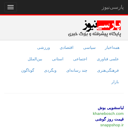
پارسی‌نیوز
نمایش
منو
همه‌اخبار
سیاسی
اقتصادی
ورزشی
علمی فناوری
اجتماعی
استانی
بین‌الملل
فرهنگی‌هنری
چند رسانه‌ای
وبگردی
گوناگون
بازار
لباسشویی بوش
khanebosch.com
قیمت روز گوشی
snappshop.ir