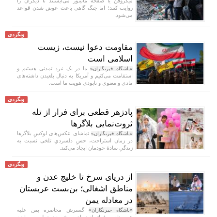
میکروفن یا صفحه مانیتور می‌ایستند تا دیگران را
روایت کنند؛ اما جنگ گاهی باعث عوض شدن قواعد
می‌شود.
وبگردی
مقاومت دعوا نیست، زیست
اسلامی است
ما در یک نبرد تمدنی هستیم و
«باشگاه خبرنگاران»
استقامت می‌کنیم و آمریکا به دنبال بلعیدن داشته‌های
مادی و معنوی و نابودی هویت ما است.
وبگردی
پادزهر قطعی برای فرار از تله
ثروت‌نمایی بلاگر‌ها
تماشای عکس‌های لوکسِ بلاگر‌ها
«باشگاه خبرنگاران»
در زمان استراحت، حسِ دلسردیِ تلخی نسبت به
زندگیِ سادهٔ خودمان ایجاد می‌کند.
وبگردی
از دریای سرخ تا خلیج عدن و
مناطق اشغالی؛ بن‌بست عربستان
در معادله یمن
گسترش محاصره یمن علیه
«باشگاه خبرنگاران»
عربستان به فراتر از دریای سرخ و نیز حمله به مواضع