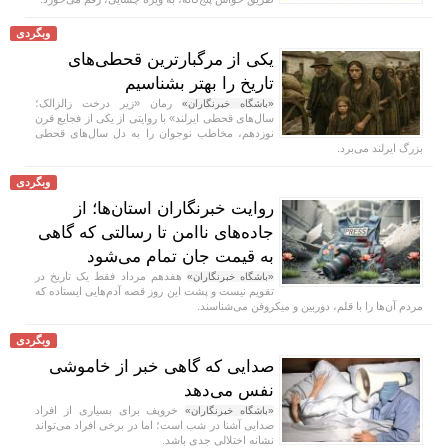
وبگردی
یکی از مرگبارترین قحطی‌های
تاریخ را بهتر بشناسیم
رمان «زیر درخت زالزالک؛
«باشگاه خبرنگاران»
سال‌های قحطی ایرلند» با روایتی از یکی از فجایع قرن
نوزدهم، مخاطب نوجوان را به دل سال‌های قحطی
بزرگ ایرلند می‌برد.
وبگردی
روایت خبرنگاران استان‌ها؛ از
جاده‌های ناامن تا رسالتی که گاهی
به قیمت جان تمام می‌شود
هفدهم مرداد فقط یک تاریخ در
«باشگاه خبرنگاران»
تقویم نیست و پشت این روز قصه آدم‌هایی ایستاده که
مردم آن‌ها را با قلم، دوربین و میکروفن می‌شناسند.
وبگردی
صدایی که گاهی خبر از خاموشی
نفس می‌دهد
خروپف برای بسیاری از افراد
«باشگاه خبرنگاران»
صدایی آشنا در شب است؛ اما در برخی افراد می‌تواند
نشانه اختلالی جدی باشد.