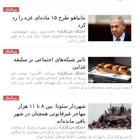
بین‌الملل
نتانیاهو طرح ۱۵ ماده‌ای غزه را رد
کرد
نخست‌وزیر رژیم صهیونیستی،
«باشگاه خبرنگاران»
طرح پیشنهادی «شورای صلح» برای غزه را به طور
کامل رد کرد.
بین‌الملل
تاثیر شبکه‌های اجتماعی بر سلیقه
غذایی
روزنامه «گاردین» نوشت این
«باشگاه خبرنگاران»
روز‌ها در شبکه‌های اجتماعی فیلمی از یک سینی نان
تازه‌پخت که به رنگ قهوه‌ای طلایی است و با کره
آب‌شده می‌درخشد، صفحه‌ها را پر کرده است.
بین‌الملل
شهردار سئوتا: بین ۸ تا ۱۱ هزار
مهاجر غیرقانونی همچنان در شهر
باقی مانده‌اند
رئیس و شهردار سئوتا، از مقامات
«باشگاه خبرنگاران»
اسپانیا خواست تا روند بازگرداندن مهاجران به مراکش
را تسریع کنند و آن را تنها راه حل وضعیت «کاملاً غیرقابل تحمل» خواند.