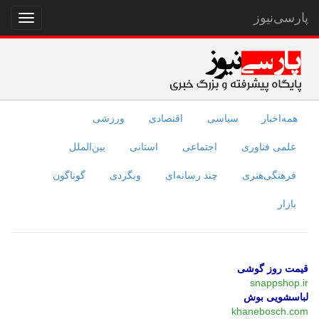
پارسی‌نیوز
نمایش
منو
همه‌اخبار
سیاسی
اقتصادی
ورزشی
علمی فناوری
اجتماعی
استانی
بین‌الملل
فرهنگی‌هنری
چند رسانه‌ای
وبگردی
گوناگون
بازار
قیمت روز گوشی
snappshop.ir
لباسشویی بوش
khanebosch.com