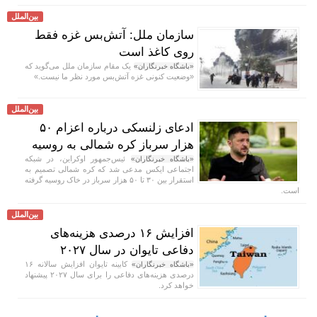
بین‌الملل
سازمان ملل: آتش‌بس غزه فقط
روی کاغذ است
یک مقام سازمان ملل می‌گوید که
«باشگاه خبرنگاران»
«وضعیت کنونی غزه آتش‌بس مورد نظر ما نیست.»
بین‌الملل
ادعای زلنسکی درباره اعزام ۵۰
هزار سرباز کره شمالی به روسیه
ئیس‌جمهور اوکراین، در شبکه
«باشگاه خبرنگاران»
اجتماعی ایکس مدعی شد که کره شمالی تصمیم به
استقرار بین ۳۰ تا ۵۰ هزار سرباز در خاک روسیه گرفته
است.
بین‌الملل
افزایش ۱۶ درصدی هزینه‌های
دفاعی تایوان در سال ۲۰۲۷
کابینه تایوان افزایش سالانه ۱۶
«باشگاه خبرنگاران»
درصدی هزینه‌های دفاعی را برای سال ۲۰۲۷ پیشنهاد
خواهد کرد.