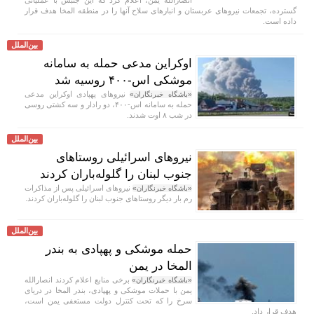
گسترده، تجمعات نیرو‌های عربستان و انبار‌های سلاح آنها را در منطقه المخا هدف قرار
داده است.
بین‌الملل
اوکراین مدعی حمله به سامانه
موشکی اس-۴۰۰ روسیه شد
نیروهای پهپادی اوکراین مدعی
«باشگاه خبرنگاران»
حمله به سامانه اس-۴۰۰، دو رادار و سه کشتی روسی
در شب ۸ اوت شدند.
بین‌الملل
نیرو‌های اسرائیلی روستا‌های
جنوب لبنان را گلوله‌باران کردند
نیرو‌های اسرائیلی پس از مذاکرات
«باشگاه خبرنگاران»
رم بار دیگر روستا‌های جنوب لبنان را گلوله‌باران کردند.
بین‌الملل
حمله موشکی و پهپادی به بندر
المخا در یمن
برخی منابع اعلام کردند انصارالله
«باشگاه خبرنگاران»
یمن با حملات موشکی و پهپادی، بندر المخا در دریای
سرخ را که تحت کنترل دولت مستعفی یمن است،
هدف قرار داد.