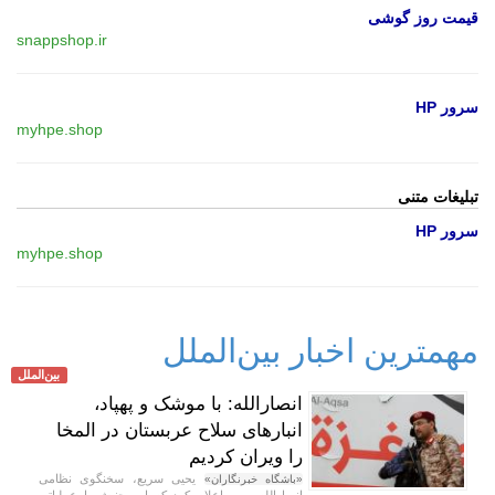
قیمت روز گوشی
snappshop.ir
سرور HP
myhpe.shop
تبلیغات متنی
سرور HP
myhpe.shop
مهمترین اخبار بین‌الملل
بین‌الملل
انصارالله: با موشک و پهپاد،
انبارهای سلاح عربستان در المخا
را ویران کردیم
یحیی سریع، سخنگوی نظامی
«باشگاه خبرنگاران»
انصارالله یمن، اعلام کرد که این جنبش با عملیاتی