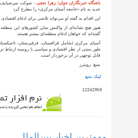
باشگاه خبرنگاران جوان؛ زهرا نجفی
- شوکت میرضیایف، 
جدید به نام «جامعه آسیای مرکزی» را مطرح کرد.
این اقدام به گفته او می‌تواند تلاشی برای ادغام اقتصادی این منطقه با بیش ا
هنوز هیچ نشانه‌ای از واکنش سایر کشور‌های این منطقه ب
گفته‌اند که خواهان ادغام منطقه‌ای بیشتر هستند.
آسیای مرکزی (شامل قزاقستان، قرقیزستان، تاجیکستان
طور سنتی از نظر اقتصادی و سیاسی با روسیه ارتباط نزد
قابل توجهی در آن برخوردار است.
منبع: رویترز
لینک منبع
12242959
مهمترین اخبار بین‌الملل