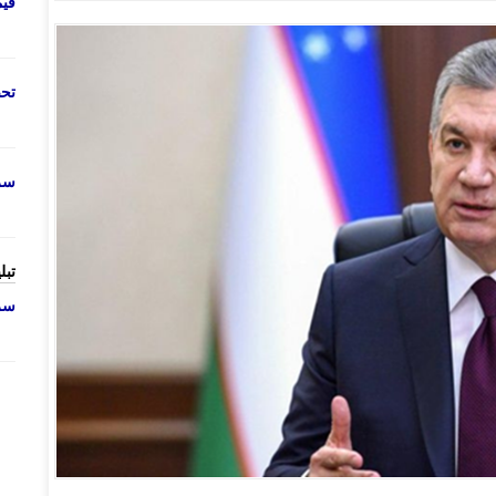
قی
تحص
سرو
تبل
سرو