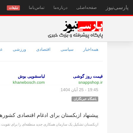
پارسی‌نیوز
صفحه‌اصلی
درباره‌ما
تماس‌با‌ما
تبلیغات
همه‌اخبار
سیاسی
اقتصادی
ورزشی
عل
قیمت روز گوشی
لباسشویی بوش
khanebosch.com
snappshop.ir
19:45 - 25 آبان 1404
باشگاه خبرنگاران
پیشنهاد ازبکستان برای ادغام اقتصادی کشور‌
ازبکستان تشکیل یک سازمان همکاری جدید منطقه‌ای را برای تقویت ه