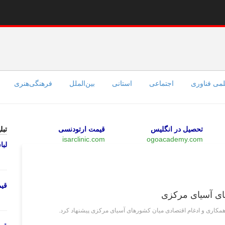
می فناوری
اجتماعی
استانی
بین‌الملل
فرهنگی‌هنری
تحصیل در انگلیس
قیمت ارتودنسی
تبل
isarclinic.com
ogoacademy.com
لب
بین‌الملل
قی
های آسیای مرکزی
مکاری و ادغام اقتصادی میان کشور‌های آسیای مرکزی پیشنهاد کرد.