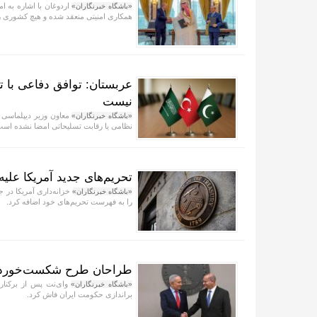
اردوغان با اشاره به 
«باشگاه خبرنگاران»
همکاری امنیتی منعقد شده و هیچ کشوری را
عربستان: توافق دفاعی با ت
نیست
معاون وزیر دیپلماسی ع
«باشگاه خبرنگاران»
نظامی یا رقابت تسلیحاتی امضا نشده است
تحریم‌های جدید آمریکا علیه 
خزانه‌داری آمریکا در ج
«باشگاه خبرنگاران»
را به فهرست تحریم‌های خود اضافه کرد.
طراحان طرح شکست‌خورده بر
وای‌نت پس از برکنار
«باشگاه خبرنگاران»
براندازی حکومت ایران فاش کرد.