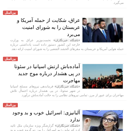
می‌گیرد.
بین‌الملل
عراق، شکایت از حمله آمریکا و
عربستان را به شورای امنیت
می‌برد
نخست‌وزیر عراق به وزارت
«باشگاه خبرنگاران»
خارجه این کشور دستور داده است یادداشتی درباره
حمله هوایی آمریکا و عربستان به مقر‌های الحشد الشعبی را به شورای امنیت ارائه دهد.
بین‌الملل
آماده‌باش ارتش اسپانیا در سئوتا
در پی هشدار درباره موج جدید
مهاجرت
فرماندهی نیرو‌های مسلح اسپانیا
«باشگاه خبرنگاران»
در شهر سئوتا، در پی هشدار درباره احتمال تلاش
مهاجران برای عبور از مرز، تمامی نیرو‌های نظامی را به حالت آماده‌باش درآورد.
بین‌الملل
آلبانیزی: اسرائیل خوب و بد وجود
ندارد
گزارشگر ویژه سازمان ملل تائید
«باشگاه خبرنگاران»
کرد که نباید رژیم اسرائیل را بین دو گروه خوب و بد