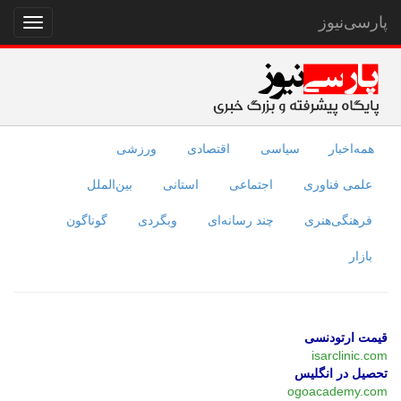
پارسی‌نیوز
نمایش
منو
همه‌اخبار
سیاسی
اقتصادی
ورزشی
علمی فناوری
اجتماعی
استانی
بین‌الملل
فرهنگی‌هنری
چند رسانه‌ای
وبگردی
گوناگون
بازار
قیمت ارتودنسی
isarclinic.com
تحصیل در انگلیس
ogoacademy.com