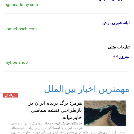
ogoacademy.com
لباسشویی بوش
khanebosch.com
تبلیغات متنی
سرور HP
myhpe.shop
مهمترین اخبار بین‌الملل
بین‌الملل
هرمز؛ برگ برنده ایران در
بازطراحی نقشه سیاسی
خاورمیانه
«مجله نیوزویک» در یادداشتی
«باشگاه خبرنگاران»
نوشت ایران با ایستادگی در برابر زیاده خواهی‌های
آمریکا، از درگیری‌های شش ماهه برای پیشبرد اهداف ژئوپلتیکی خود در خاورمیانه بهره