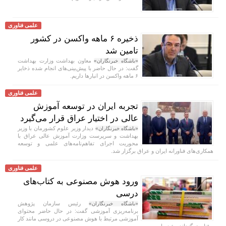
علمی فناوری
ذخیره ۶ ماهه واکسن در کشور
تامین شد
معاون بهداشت وزارت بهداشت
«باشگاه خبرنگاران»
گفت: در حال حاضر با پیش‌بینی‌های انجام شده ذخایر
۶ ماهه واکسن در انبار‌ها داریم.
علمی فناوری
تجربه ایران در توسعه آموزش
عالی در اختیار عراق قرار می‌گیرد
دیدار وزیر علوم کشورمان با وزیر
«باشگاه خبرنگاران»
بهداشت و سرپرست وزارت آموزش عالی عراق با
محوریت اجرای تفاهم‌نامه‌های علمی و توسعه
همکاری‌های فناورانه ایران و عراق برگزار شد.
علمی فناوری
ورود هوش مصنوعی به کتاب‌های
درسی
رئیس سازمان پژوهش
«باشگاه خبرنگاران»
برنامه‌ریزی آموزشی گفت: در حال حاضر محتوای
آموزشی مرتبط با هوش مصنوعی در دروسی مانند کار
و فناوری گنجانده شده است.