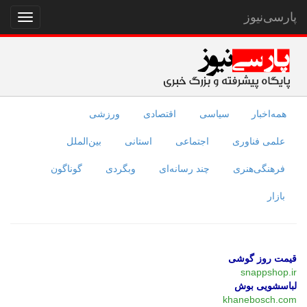
پارسی‌نیوز
نمایش
منو
همه‌اخبار
سیاسی
اقتصادی
ورزشی
علمی فناوری
اجتماعی
استانی
بین‌الملل
فرهنگی‌هنری
چند رسانه‌ای
وبگردی
گوناگون
بازار
قیمت روز گوشی
snappshop.ir
لباسشویی بوش
khanebosch.com