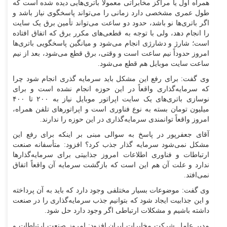
همراه اول یا مراکز مخابراتی معمولاً باتری‌هایی دیده شده است که
طول عمری مشخصی دارد زمانی را می‌تواند پاسخگوی نیاز باشد و
اگر باتری‌ها نو باشد، حدود دو ساعت می‌تواند تأمین برق یک سایت
را انجام دهد، ولی با توجه به قطعی‌های مکرر برق که اتفاق افتاده
است؛ شارژ و دشارژی انجام می‌شود و میانگین پاسخگویی باتری‌ها
امروز حدوداً نیم ساعت است و وقتی، برق قطع می‌شود، بعد از نیم
ساعت سایت موبایل هم قطع می‌شود.
وی گفت: برای رفع این مشکل باید سرمایه گذری انجام شود چرا
که سرمایه‌گذاری واقعاً در این حوزه انجام نشده است و برای
نوسازی باتری‌های یک سایت اپراتور موبایل نیاز به ۲۰۰ تا ۴۰۰
میلیون تومان بسته به نوع فناوری است و اپراتور‌های تلفن همراه،
امروز واقعاً توانمندی سرمایه‌گذاری در این حوزه را ندارند.
آقای جعفرپور در پاسخ به سوالی مبنی بر اینکه برای رفع این
مشکل نمی‌شود سرمایه گذار جذب کرد؟ افزود: متأسفانه صنعت
ارتباطات و فناوری اطلاعات امروز جذابیتی برای سرمایه‌گذار‌ها
ندارد و علت آن هم این است که بازگشت سرمایه آن واقعاً اتفاق
نمی‌افتد.
وی گفت: موضوعات بسیار مختلفی وجود دارد که باید به آن پرداخته
و این جذابیت ایجاد شود که بتوانیم جذب سرمایه‌گذاری را در صنعت
داشته باشیم و مشکلات ارتباطی اگر وجود دارد حل شود.
مدیر عامل شرکت مخابرات ایران افزود: امروز صنعت ارتباطات و