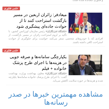
علمی فناوری
میعادفر: زائران اربعین در مسیر
بازگشت استراحت کنند تا از
حوادث جاده‌ای پیشگیری شود
رئیس سازمان اورژانس کشور، با
«باشگاه خبرنگاران»
تأکید بر لزوم استراحت زائران در مسیر بازگشت، از
افرادی که با خودروهای شخصی سفر می‌کنند خواست برای جلوگیری از حوادث
استراحت کافی داشته باشند.
علمی فناوری
یکپارچگی سامانه‌ها و صرفه جویی
در هزینه‌ها با اجرای طرح پزشک
خانواده + فیلم
معاون بهداشت وزارت بهداشت
«باشگاه خبرنگاران»
گفت: با اجرای طرح پزشک خانواده سامانه‌ها یکپارچه
شده و هزینه‌ها در حوزه سلامت کاهش می‌یابد.
مشاهده مهمترین خبرها در صدر
رسانه‌ها