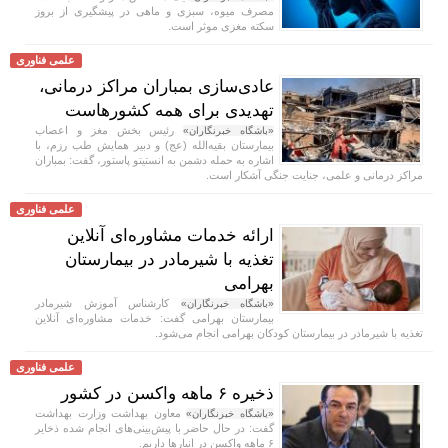
مصرف میوه، سبزی و ماهی در پیشگیری از بروز
سکته مغزی موثر است.
علمی فناوری
عادی‌سازی بمباران مراکز درمانی،
تهدیدی برای همه کشورهاست
رئیس بخش مغز و اعصاب
«باشگاه خبرنگاران»
بیمارستان بقیه‌الله (عج) و دبیر همایش طب رزم، با
اشاره به حمله دشمن به انستیتو پاستور، گفت: بمباران
مراکز درمانی و علمی، جنایت جنگی آشکار است.
علمی فناوری
ارائه خدمات مشاوره‌ای آنلاین
تغذیه با شیرمادر در بیمارستان
بهرامی
کارشناس آموزش شیرمادر
«باشگاه خبرنگاران»
بیمارستان بهرامی گفت: خدمات مشاوره‌ای آنلاین
تغذیه با شیرمادر در بیمارستان کودکان بهرامی انجام می‌شود.
علمی فناوری
ذخیره ۶ ماهه واکسن در کشور
معاون بهداشت وزارت بهداشت
«باشگاه خبرنگاران»
گفت: در حال حاضر با پیش‌بینی‌های انجام شده ذخایر
۶ ماهه واکسن در انبار‌ها داریم.