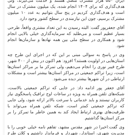
ایران ۵۵۰ هزار مشترک متصل هستند و خدمت می‌گیرند، ولی
هدف‌گذاری که برای ۱۴۰۴ انجام شده، یک میلیون مشترک در سال
است و هدف‌گذاری کردیم در پنج سال بتوانیم به عدد ۱۰ میلیون
مشترک برسیم، چون این نیازمندی در سطح کشور وجود دارد.
آقای جعفرپور گفت: البته رسیدن به این تعداد مشتری واقعاً، طرحی
بسیار عظیم است و می‌طلبد که سرمایه‌گذاری خیلی بالایی انجام
شود و همکاری در سطح ملی بین همه نهاد‌ها و سازمان‌ها انجام
شود.
وی در پاسخ به سوالی مبنی بر این که در اجرای این طرح چه
استان‌هایی در اولویت هستند؟ افزود: هم اکنون در بیش از ۴۰۰ شهر،
طرح فیبر نوری را انجام می‌دهیم، ولی تمرکز ما بر مراکز استان‌ها
است، زیرا تراکم جمعیتی در مراکز استان‌ها بیشتر است و مشکلات
ارتباطی در آن شهر‌ها بیشتر دیده می‌شود.
آقای جعفر پور ادامه داد: در جایی که تراکم جمعیتی بالاست،
شبکه‌های تلفن همراه به ویژه در ساعات اوج ترافیک پاسخگوی نیاز
کاربران نیستند و باید خدماتی با سرعت بالاتر ارائه شود، ولی جایی
که تراکم جمعیتی کمتر است، شبکه تلفن همراه می‌تواند با
ظرفیت‌های بهتری ارتباط ایجاد کند به همین خاطر ما تمرکز را بر
مرکز استان‌ها گذاشتیم.
وی گفت:اخیرا در شهر مقدس مشهد، تفاهم نامه خیلی خوبی را با
مدیریت شهری، استاندار، شهردار و فرماندار داشتیم و کلان طرح