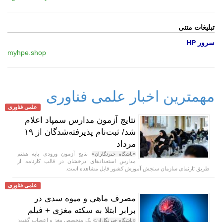
تبلیغات متنی
سرور HP
myhpe.shop
مهمترین اخبار علمی فناوری
علمی فناوری
نتایج آزمون مدارس سمپاد اعلام
شد/ ثبت‌نام پذیرفته‌شدگان از ۱۹
مرداد
نتایج آزمون ورودی پایه هفتم
«باشگاه خبرنگاران»
مدارس استعداد‌های درخشان در قالب کارنامه از
طریق تارنمای سازمان سنجش آموزش کشور قابل مشاهده است.
علمی فناوری
مصرف ماهی و میوه سدی در
برابر ابتلا به سکته مغزی + فیلم
یک متخصص مغز و اعصاب گفت:
«باشگاه خبرنگاران»