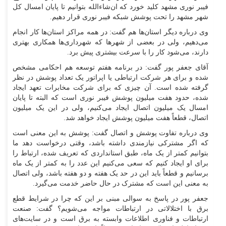
فیبر نوری مشهد کلید خورد که ان‌شاءالله بتوانیم تا پایان امسال کل
شهر مشهد را تحت پوشش شبکه فیبر نوری قرار دهیم.
وی درباره دیگر استان‌ها هم گفت: در همه مراکز استان‌ها کار انجام
می‌دهیم، ولی در بعضی از شهر‌ها که شهرداری‌ها همکاری بهتری
دارند، می‌شود کار را با سرعت بیشتری پیش برد.
آقای جعفر پور گفت: در برنامه هفتم توسعه هم احکامی مشخص
شده و برای هر شرکت ارتباطی یا اپراتور یک تعداد پوشش در نظر
گرفته شده است. آن چیزی که برای شرکت مخابرات تعهد ایجاد
شده، حدود هفت میلیون پوشش فیبر نوری است که البته تا پایان
امسال یک میلیون اتصال ایجاد می‌کنیم، ولی در این یک میلیون
اتصال، قطعاً هفت میلیون پوشش ایجاد خواهد شد.
وی درباره تفاوت پوشش و اتصال گفت: پوشش به این معنی است
که اگر مشترکی نیازمندی داشته باشد، وقتی درخواست دهد ما
بتوانیم کمتر از یک ماه، طبق استانداردی که تعریف شده، ارتباط را
برای او ایجاد کنیم که سعی می‌کنیم این عدد را به کمتر از یک ماه
برسانیم و قطعاً باید این در حد یک هفته و دو هفته باشد، ولی اتصال
به معنی این است که مشترک در حال حاضر خدمت می‌گیرد.
جعفر پور در پاسخ به سوالی مبنی بر این که چرا در شرایط قطع
برق با اختلالاتی در ارتباطات مواجه می‌شویم؟ گفت: صنعت
ارتباطات و فناوری اطلاعات وابسته به برق است و در سایت‌های